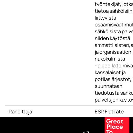
työntekijät, jotk
tietoa sähköisiin
liittyvistä
osaamisvaatimuk
sähköisistä palve
niiden käytöstä
ammattilaisten,
ja organisaation
näkökulmista
- alueella toimiva
kansalaiset ja
potilasjärjestöt, j
suunnataan
tiedotusta sähk
palvelujen käytö
Rahoittaja
ESR Flat rate