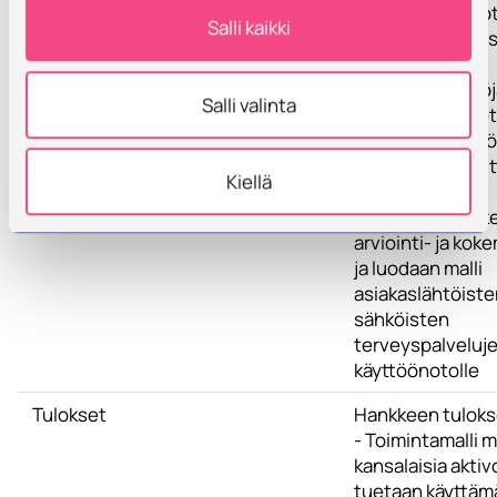
- Kehitetään ja 
Salli kaikki
käyttöön sähköis
konsultaatio- ja
kokouskäytäntöj
Salli valinta
- Etsitään menete
arvioidaan sähkö
palvelujen vaikut
Kiellä
tuottavuutta
- Kootaan hankk
arviointi- ja kok
ja luodaan malli
asiakaslähtöiste
sähköisten
terveyspalveluj
käyttöönotolle
Tulokset
Hankkeen tuloks
- Toimintamalli 
kansalaisia aktiv
tuetaan käyttäm