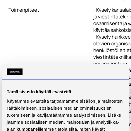
Toimenpiteet
- Kysely kansalais
ja viestintätekni
osaamisesta ja v
käyttää sähköisiä
- Kysely hankke
olevien organisa
henkilöstölle tiet
viestintätekniik
osaamisesta ja
valmmiuksista kä
sähköisiä palvelu
sähköisiä kokous
konsultaatiokäy
Tämä sivusto käyttää evästeitä
- Henkilöstön ko
Käytämme evästeitä tarjoamamme sisällön ja mainosten
perehdytystä ot
räätälöimiseen, sosiaalisen median ominaisuuksien
käyttöön sähköis
tukemiseen ja kävijämäärämme analysoimiseen. Lisäksi
- Hankkeen case
jaamme sosiaalisen median, mainosalan ja analytiikka-
pitkäaikaissairai
alan kumppaneillemme tietoja siitä, miten käytät
omahoito, äitiys-