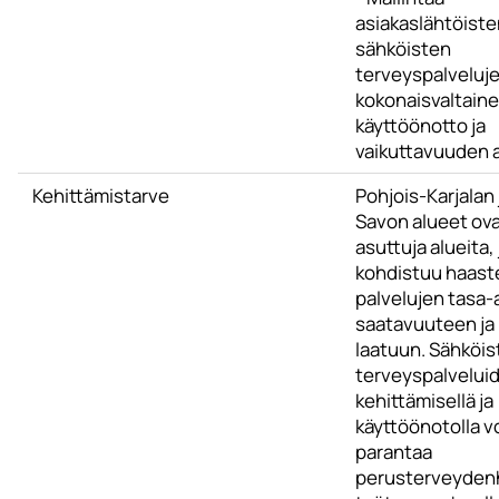
asiakaslähtöiste
sähköisten
terveyspalveluj
kokonaisvaltain
käyttöönotto ja
vaikuttavuuden a
Kehittämistarve
Pohjois-Karjalan 
Savon alueet ovat
asuttuja alueita, 
kohdistuu haast
palvelujen tasa-
saatavuuteen ja 
laatuun. Sähköis
terveyspalvelui
kehittämisellä ja
käyttöönotolla v
parantaa
perusterveydenh