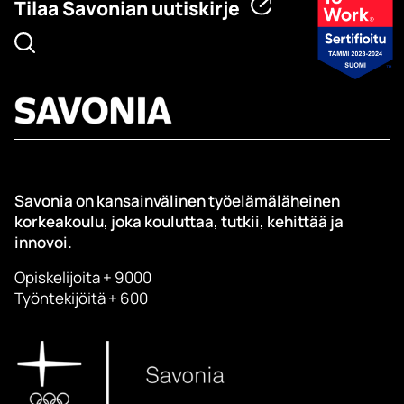
Tilaa Savonian uutiskirje
Savonia on kansainvälinen työelämäläheinen
korkeakoulu, joka kouluttaa, tutkii, kehittää ja
innovoi.
Opiskelijoita + 9000
Työntekijöitä + 600