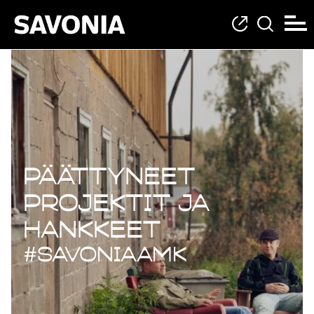
Päättyneet projekt
Päättyneet
projektit ja
hankkeet
#savoniaAMK