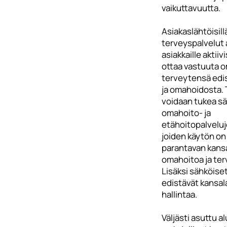
vaikuttavuutta.
Asiakaslähtöisillä
terveyspalvelut 
asiakkaille aktiiv
ottaa vastuuta 
terveytensä edi
ja omahoidosta. 
voidaan tukea s
omahoito- ja
etähoitopalveluj
joiden käytön on
parantavan kans
omahoitoa ja ter
Lisäksi sähköiset
edistävät kansal
hallintaa.
Väljästi asuttu al