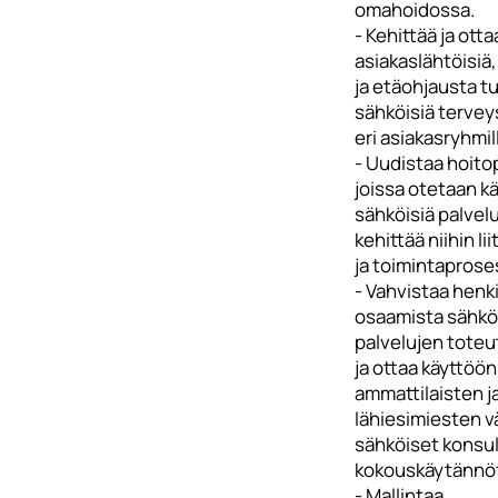
omahoidossa.
- Kehittää ja ott
asiakaslähtöisiä
ja etäohjausta t
sähköisiä tervey
eri asiakasryhmil
- Uudistaa hoito
joissa otetaan k
sähköisiä palvel
kehittää niihin lii
ja toimintaprose
- Vahvistaa henk
osaamista sähkö
palvelujen tote
ja ottaa käyttöön
ammattilaisten j
lähiesimiesten v
sähköiset konsul
kokouskäytännö
- Mallintaa