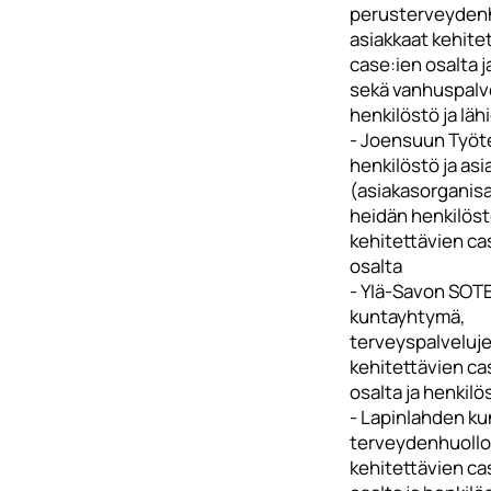
perusterveyden
asiakkaat kehite
case:ien osalta j
sekä vanhuspalv
henkilöstö ja lä
- Joensuun Työt
henkilöstö ja asi
(asiakasorganisa
heidän henkilöst
kehitettävien ca
osalta
- Ylä-Savon SOT
kuntayhtymä,
terveyspalveluje
kehitettävien ca
osalta ja henkilö
- Lapinlahden k
terveydenhuollo
kehitettävien ca