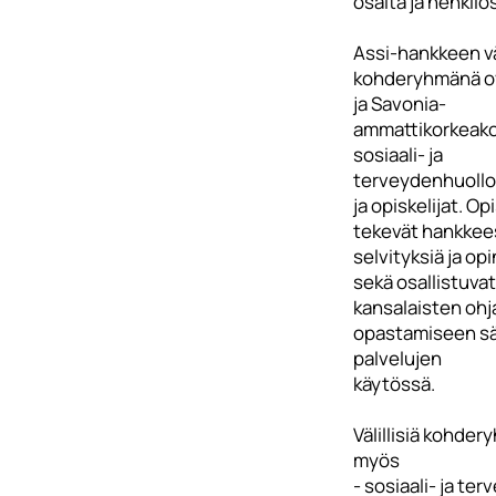
osalta ja henkilö
Assi-hankkeen vä
kohderyhmänä ov
ja Savonia-
ammattikorkeako
sosiaali- ja
terveydenhuollo
ja opiskelijat. Opi
tekevät hankkees
selvityksiä ja op
sekä osallistuvat
kansalaisten ohj
opastamiseen s
palvelujen
käytössä.
Välillisiä kohder
myös
- sosiaali- ja ter