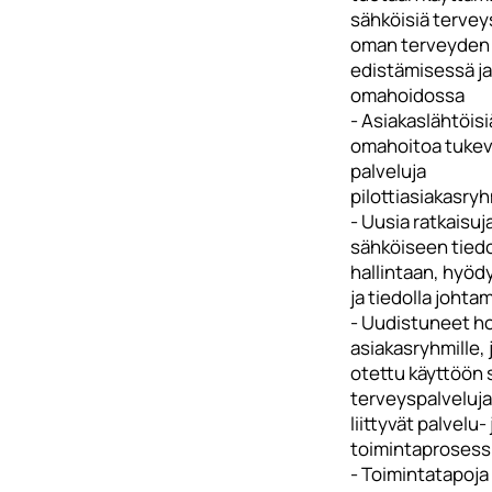
sähköisiä tervey
oman terveyden
edistämisessä ja
omahoidossa
- Asiakaslähtöisi
omahoitoa tukevi
palveluja
pilottiasiakasryh
- Uusia ratkaisuj
sähköiseen tied
hallintaan, hyö
ja tiedolla johta
- Uudistuneet ho
asiakasryhmille, 
otettu käyttöön 
terveyspalveluja
liittyvät palvelu- 
toimintaprosess
- Toimintatapoj