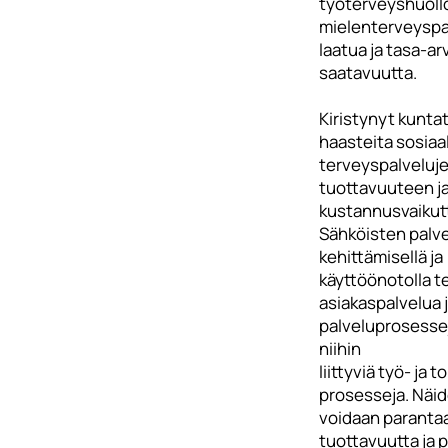
työterveyshuollo
mielenterveyspa
laatua ja tasa-ar
saatavuutta.
Kiristynyt kunta
haasteita sosiaal
terveyspalveluj
tuottavuuteen j
kustannusvaikut
Sähköisten palv
kehittämisellä ja
käyttöönotolla 
asiakaspalvelua 
palveluprosesse
niihin
liittyviä työ- ja t
prosesseja. Näid
voidaan paranta
tuottavuutta ja 