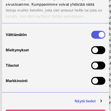
sivustoamme. Kumppanimme voivat yhdistää näitä
lastenneuvola a
tietoja muihin tietoihin, joita olet antanut heille tai joita on
perusterveyden
kerätty, kun olet käyttänyt heidän palvelujaan.
seulontatutkimu
depressiopotilaa
työterveyshuoll
Suostumuksen
asiakkaan palvel
Välttämätön
valinta
kuvataan nykyis
palveluprosessit
Mieltymykset
kehitetään sähk
asiointia näihin 
ja mallinnetaan 
Tilastot
palvelut ja niihin 
työ- ja toiminta
- Suunnitellaan 
Markkinointi
sähköisten palve
käyttöönotto,
valmennetaan ja
Näytä tiedot
asiakkaat käytt
palveluja