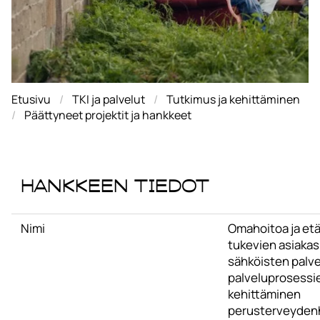
Etusivu
TKI ja palvelut
Tutkimus ja kehittäminen
Päättyneet projektit ja hankkeet
Hankkeen tiedot
Nimi
Omahoitoa ja et
tukevien asiakas
sähköisten palve
palveluprosessi
kehittäminen
perusterveydenh