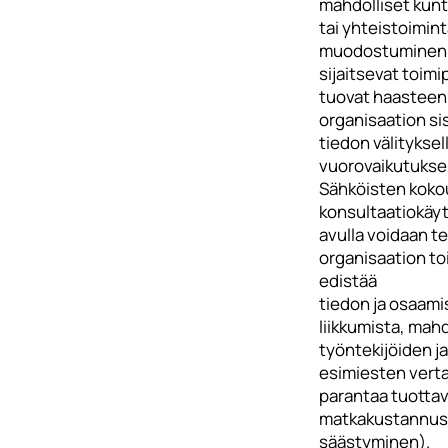
mahdolliset kunt
tai yhteistoimin
muodostuminen 
sijaitsevat toimi
tuovat haasteen
organisaation sis
tiedon välityksell
vuorovaikutuksel
Sähköisten kokou
konsultaatiokäy
avulla voidaan t
organisaation to
edistää
tiedon ja osaam
liikkumista, mahd
työntekijöiden ja
esimiesten vertai
parantaa tuotta
matkakustannus
säästyminen).