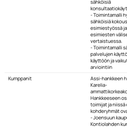
sähköisiä
konsultaatiokäy
- Toimintamalli 
sähköisiä kokou
esimiestyössä ja
esimiesten välis
vertaistuessa.
- Toimintamalli 
palvelujen käytt
käyttöön ja vaik
arviointiin
Kumppanit
Assi-hankkeen ha
Karelia-
ammattikorkeako
Hankkeeseen osa
toimijat ja niissä
kohderyhmät ova
- Joensuun kaupu
Kontiolahden ku