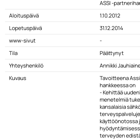
ASSI -partnerih
Aloituspäivä
1.10.2012
Lopetuspäivä
31.12.2014
www-sivut
-
Tila
Päättynyt
Yhteyshenkilö
Annikki Jauhiain
Kuvaus
Tavoitteena Assi
hankkeessa on
- Kehittää uudenl
menetelmiä tuk
kansalaisia sähk
terveyspalveluj
käyttöönotossa 
hyödyntämisess
terveyden edist