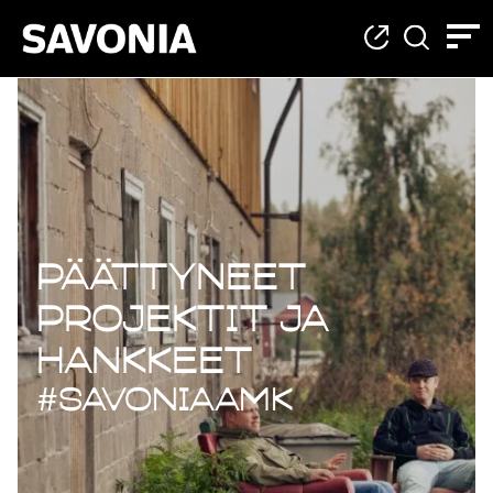
Päättyneet projekt
Päättyneet
projektit ja
hankkeet
#savoniaAMK