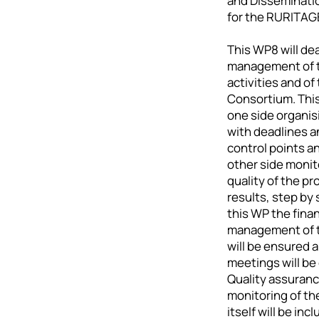
and Disseminati
for the RURITAGE
This WP8 will dea
management of t
activities and of
Consortium. This
one side organis
with deadlines a
control points a
other side monit
quality of the pr
results, step by
this WP the finan
management of t
will be ensured 
meetings will be
Quality assuran
monitoring of th
itself will be inc