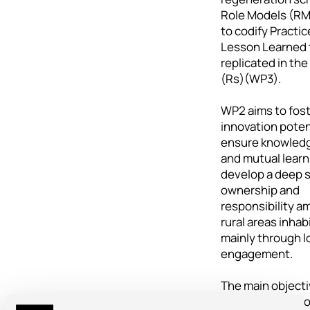
Role Models (RMs
to codify Practi
Lesson Learned 
replicated in the
(Rs)(WP3).
WP2 aims to fost
innovation potent
ensure knowledg
and mutual learn
develop a deep 
ownership and
responsibility a
rural areas inhab
mainly through l
engagement.
The main object
will be co-devel