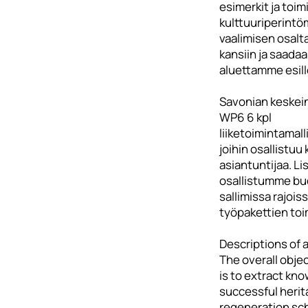
esimerkit ja toim
kulttuuriperint
vaalimisen osalta
kansiin ja saada
aluettamme esill
Savonian keskein
WP6 6 kpl
liiketoimintamal
joihin osallistuu 
asiantuntijaa. Li
osallistumme bu
sallimissa rajoi
työpakettien toi
Descriptions of a
The overall obje
is to extract kn
successful herit
regeneration sc