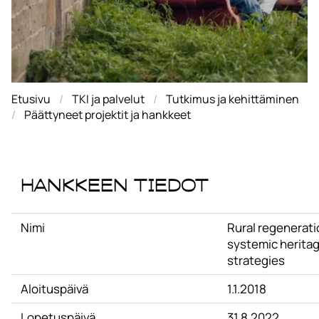
Etusivu
TKI ja palvelut
Tutkimus ja kehittäminen
Päättyneet projektit ja hankkeet
Hankkeen tiedot
Nimi
Rural regenerat
systemic herita
strategies
Aloituspäivä
1.1.2018
Lopetuspäivä
31.8.2022