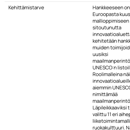
Kehittämistarve
Hankkeeseen on
Euroopasta kuus
mallioppimiseen
sitoutunutta
innovaatioaluetta
kehitetään hank
muiden toimijoi
uusiksi
maailmanperintö
UNESCO:n listoil
Roolimalleina näi
innovaatioalueille
aiemmin UNESC
nimittämää
maailmanperintö
Läpileikkaaviksi 
valittu 11 eri aihe
liiketoimintamalli
ruokakulttuuri. 