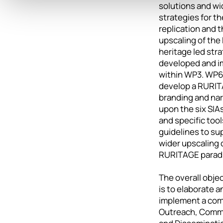
solutions and wi
strategies for th
replication and t
upscaling of th
heritage led str
developed and 
within WP3. WP6 
develop a RURI
branding and narr
upon the six SIAs
and specific too
guidelines to su
wider upscaling 
RURITAGE parad
The overall obje
is to elaborate a
implement a co
Outreach, Comm