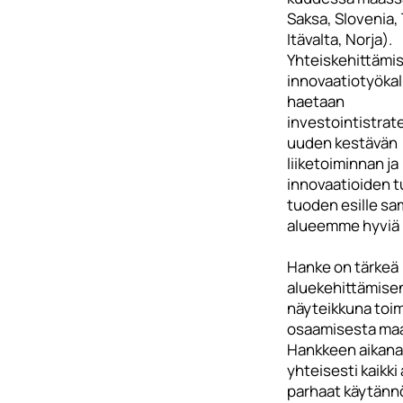
Saksa, Slovenia, 
Itävalta, Norja).
Yhteiskehittämis
innovaatiotyökal
haetaan
investointistrat
uuden kestävän
liiketoiminnan ja
innovaatioiden t
tuoden esille sa
alueemme hyviä 
Hanke on tärkeä
aluekehittämisen
näyteikkuna toim
osaamisesta maa
Hankkeen aikana
yhteisesti kaikk
parhaat käytänn