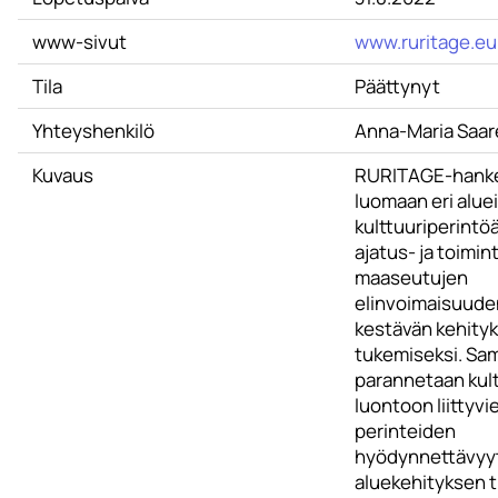
www-sivut
www.ruritage.eu
Tila
Päättynyt
Yhteyshenkilö
Anna-Maria Saar
Kuvaus
RURITAGE-hanke 
luomaan eri alue
kulttuuriperintöä
ajatus- ja toimin
maaseutujen
elinvoimaisuuden
kestävän kehity
tukemiseksi. Sam
parannetaan kultt
luontoon liittyvi
perinteiden
hyödynnettävyy
aluekehityksen 