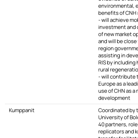
environmental, 
benefits of CNH
- will achieve mo
investment and 
of new market o
and will be close
region governm
assisting in deve
RIS by including
rural regenerati
- will contribute 
Europe as a leadi
use of CHN as a 
development
Kumppanit
Coordinated by 
University of Bol
40 partners, rol
replicators and