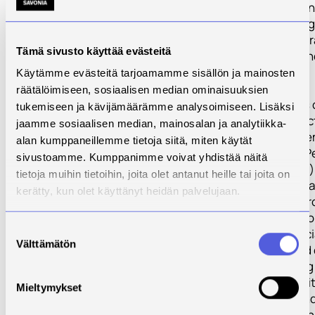
implementing an
tuning of herita
regeneration st
Tämä sivusto käyttää evästeitä
(plans) within t
Replicators.
Käytämme evästeitä tarjoamamme sisällön ja mainosten
räätälöimiseen, sosiaalisen median ominaisuuksien
Main objectives 
tukemiseen ja kävijämäärämme analysoimiseen. Lisäksi
define and selec
jaamme sosiaalisen median, mainosalan ja analytiikka-
set of cross-the
alan kumppaneillemme tietoja siitä, miten käytät
multiscale Key 
sivustoamme. Kumppanimme voivat yhdistää näitä
Indicators (KPIs)
tietoja muihin tietoihin, joita olet antanut heille tai joita on
monitoring and
kerätty, kun olet käyttänyt heidän palvelujaan.
of the results, f
technical side t
Suostumuksen
related with soci
Välttämätön
valinta
acceptance and
analysis. Setting
scheme to monit
Mieltymykset
performance and
the impact again