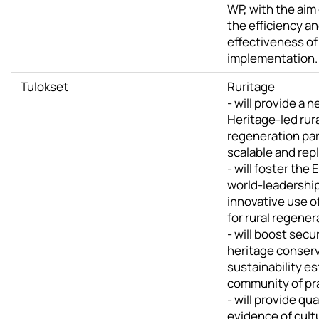
WP, with the aim
the efficiency a
effectiveness of
implementation.
Tulokset
Ruritage
- will provide a 
Heritage-led rur
regeneration pa
scalable and rep
- will foster the
world-leadership
innovative use o
for rural regener
- will boost secu
heritage conser
sustainability es
community of pr
- will provide qua
evidence of cultu