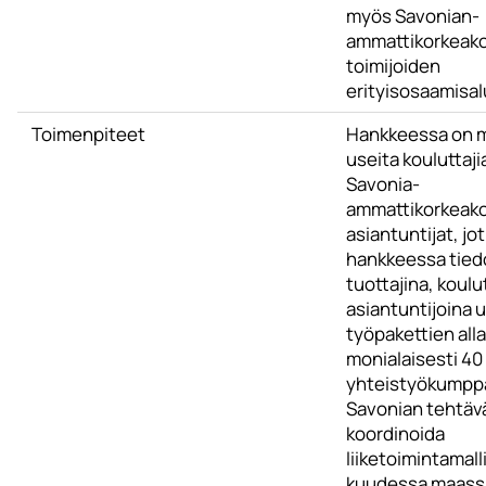
myös Savonian-
ammattikorkeak
toimijoiden
erityisosaamisal
Toimenpiteet
Hankkeessa on 
useita kouluttaji
Savonia-
ammattikorkeak
asiantuntijat, jo
hankkeessa tied
tuottajina, koulut
asiantuntijoina u
työpakettien alla
monialaisesti 40
yhteistyökumppa
Savonian tehtäv
koordinoida
liiketoimintamal
kuudessa maassa 