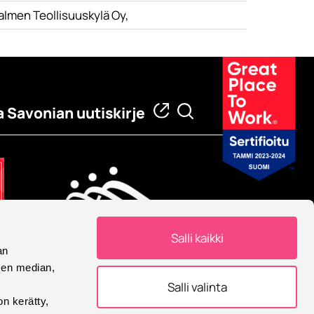
salmen Teollisuuskylä Oy,
a Savonian uutiskirje
Salli kaikki
an
Eurooppalainen yliopisto
sen median,
Savonia on mukana
Salli valinta
Eurooppalainen yliopisto -
on kerätty,
allianssissa.