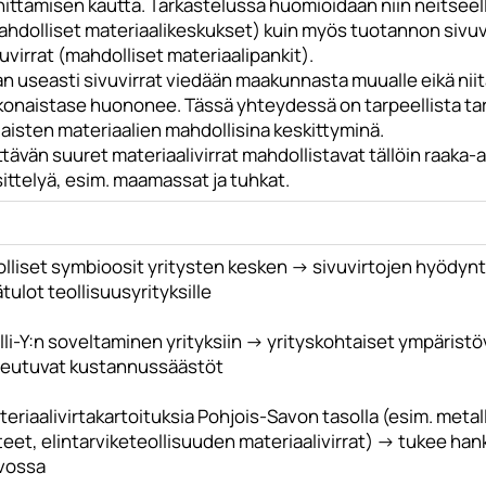
hittämisen kautta. Tarkastelussa huomioidaan niin neitseel
ahdolliset materiaalikeskukset) kuin myös tuotannon sivuvi
uvirrat (mahdolliset materiaalipankit).
an useasti sivuvirrat viedään maakunnasta muualle eikä nii
konaistase huononee. Tässä yhteydessä on tarpeellista tar
laisten materiaalien mahdollisina keskittyminä.
ttävän suuret materiaalivirrat mahdollistavat tällöin raaka-
ittelyä, esim. maamassat ja tuhkat.
olliset symbioosit yritysten kesken -> sivuvirtojen hyödy
ätulot teollisuusyrityksille
lli-Y:n soveltaminen yrityksiin -> yrityskohtaiset ympäris
heutuvat kustannussäästöt
eriaalivirtakartoituksia Pohjois-Savon tasolla (esim. meta
teet, elintarviketeollisuuden materiaalivirrat) -> tukee ha
vossa