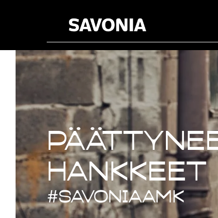
Päättynee
Päättynee
hankkeet
#savoniaAMK