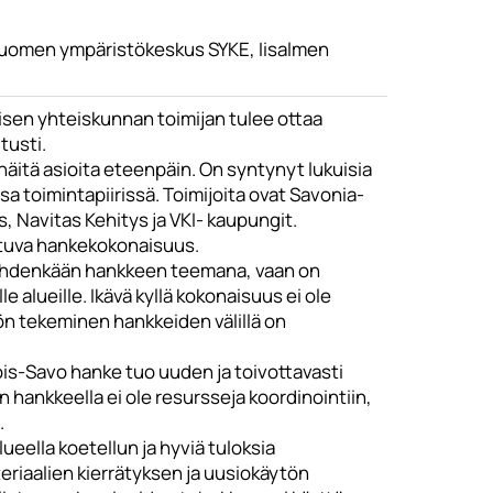
a Suomen ympäristökeskus SYKE, Iisalmen
aisen yhteiskunnan toimijan tulee ottaa
tusti.
äitä asioita eteenpäin. On syntynyt lukuisia
ssa toimintapiirissä. Toimijoita ovat Savonia-
 Navitas Kehitys ja VKI- kaupungit.
tuva hankekokonaisuus.
 yhdenkään hankkeen teemana, vaan on
le alueille. Ikävä kyllä kokonaisuus ei ole
yön tekeminen hankkeiden välillä on
jois-Savo hanke tuo uuden ja toivottavasti
hankkeella ei ole resursseja koordinointiin,
.
ella koetellun ja hyviä tuloksia
riaalien kierrätyksen ja uusiokäytön