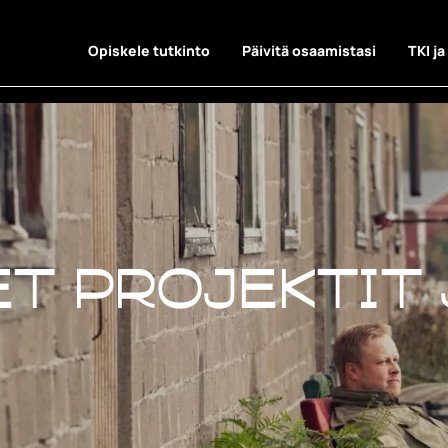
Opiskele tutkinto
Päivitä osaamistasi
TKI ja
t projektit 
t projektit 