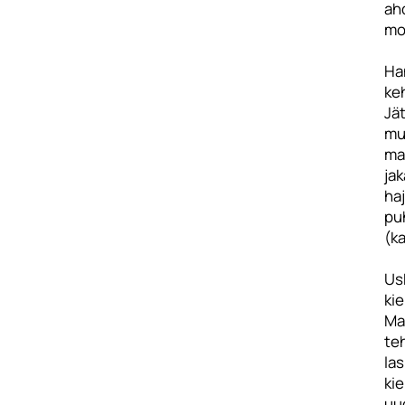
ahd
moo
Ha
ke
Jät
mu
maa
jak
haj
pu
(ka
Usk
ki
Ma
teh
las
ki
uu