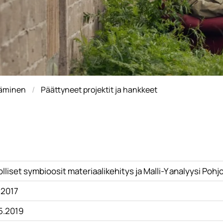
täminen
Päättyneet projektit ja hankkeet
lliset symbioosit materiaalikehitys ja Malli-Y analyysi Pohj
.2017
.5.2019