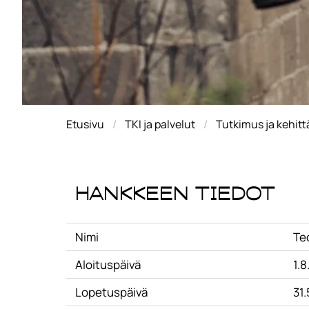
Etusivu
TKI ja palvelut
Tutkimus ja kehit
Hankkeen tiedot
Nimi
Teo
Aloituspäivä
1.8
Lopetuspäivä
31