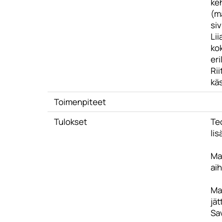
ke
(m
siv
Lii
ko
eri
Rii
käs
Toimenpiteet
Tulokset
Te
lis
Ma
ai
Mat
jät
Sa