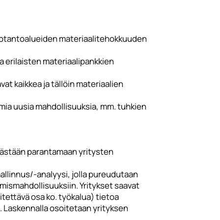
uotantoalueiden materiaalitehokkuuden
a erilaisten materiaalipankkien
at kaikkea ja tällöin materiaalien
uomia uusia mahdollisuuksia, mm. tuhkien
päästään parantamaan yritysten
llinnus/-analyysi, jolla pureudutaan
mismahdollisuuksiin. Yritykset saavat
tettävä osa ko. työkalua) tietoa
. Laskennalla osoitetaan yrityksen