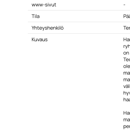
www-sivut
-
Tila
Pä
Yhteyshenkilö
Te
Kuvaus
Ha
ry
on 
Te
ole
mat
maa
vä
hyv
haa
Ha
ma
pe