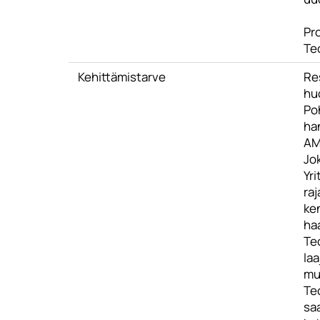
Pr
Teo
Kehittämistarve
Res
huo
Po
han
AM
Jo
Yr
raj
ken
haa
Teo
laa
mut
Te
sa