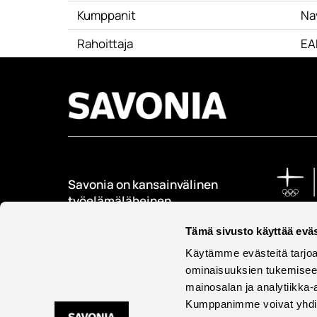
Kumppanit
Nav
Rahoittaja
EA
Savonia on kansainvälinen
työelämäläheinen
korkeakoulu, joka
kouluttaa, tutkii, kehittää
Tämä sivusto käyttää eväs
ja innovoi.
Käytämme evästeitä tarjoa
ominaisuuksien tukemisee
Opiskelijoita + 9000
mainosalan ja analytiikka-
Työntekijöitä + 600
Kumppanimme voivat yhdistää 