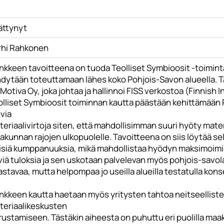
ättynyt
rhi Rahkonen
nkkeen tavoitteena on tuoda Teolliset Symbioosit -toiminta
hdytään toteuttamaan lähes koko Pohjois-Savon alueella. 
Motiva Oy, joka johtaa ja hallinnoi FISS verkostoa (Finnish 
olliset Symbioosit toiminnan kautta päästään kehittämään 
via
eriaalivirtoja siten, että mahdollisimman suuri hyöty mate
kunnan rajojen ulkopuolelle. Tavoitteena on siis löytää sel
lisiä kumppanuuksia, mikä mahdollistaa hyödyn maksimoimist
iä tuloksia ja sen uskotaan palvelevan myös pohjois-savola
stavaa, mutta helpompaa jo useilla alueilla testatulla konse
nkkeen kautta haetaan myös yritysten tahtoa neitseellisten
teriaalikeskusten
rustamiseen. Tästäkin aiheesta on puhuttu eri puolilla maa