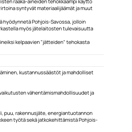
listen raaka-aineiden tehokkaampi käyttö
rtoina syntyvät materiaalijäämät ja muut
tä hyödynnetä Pohjois-Savossa, jolloin
kastella myös jätelaitosten tulevaisuutta
aineiksi kelpaavien "jätteiden" tehokasta
ntäminen, kustannussäästöt ja mahdolliset
tövaikutusten vähentämismahdollisuudet ja
lli, puu, rakennusjäte, energiantuotannon
nkkeen työtä sekä jatkokehittämistä Pohjois-