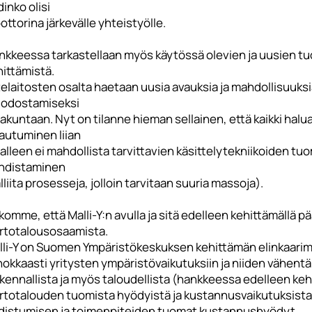
inko olisi
ttorina järkevälle yhteistyölle.
nkkeessa tarkastellaan myös käytössä olevien ja uusien t
hittämistä.
elaitosten osalta haetaan uusia avauksia ja mahdollisuuksi
odostamiseksi
kuntaan. Nyt on tilanne hieman sellainen, että kaikki haluav
autuminen liian
alleen ei mahdollista tarvittavien käsittelytekniikoiden t
hdistaminen
lliita prosesseja, jolloin tarvitaan suuria massoja).
omme, että Malli-Y:n avulla ja sitä edelleen kehittämällä 
ertotalousosaamista.
lli-Y on Suomen Ympäristökeskuksen kehittämän elinkaarima
okkaasti yritysten ympäristövaikutuksiin ja niiden vähentä
kennallista ja myös taloudellista (hankkeessa edelleen kehi
ertotalouden tuomista hyödyistä ja kustannusvaikutuksista
distumisen ja toimenpiteiden tuomat kustannushyödyt.