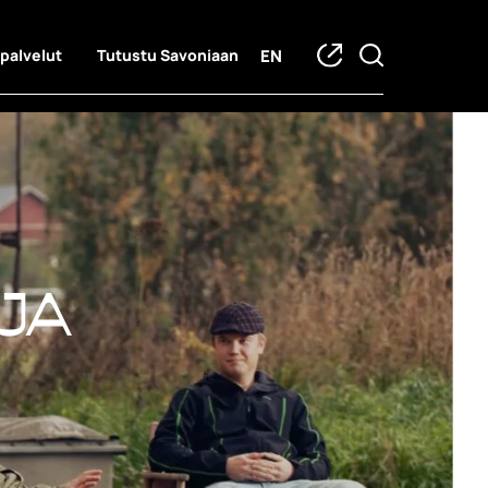
EN
 palvelut
Tutustu Savoniaan
ja hankkeet
ja