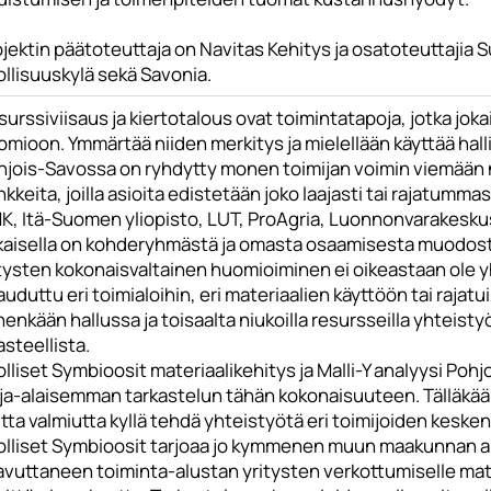
ojektin päätoteuttaja on Navitas Kehitys ja osatoteuttaji
llisuuskylä sekä Savonia.
urssiviisaus ja kiertotalous ovat toimintatapoja, jotka jok
mioon. Ymmärtää niiden merkitys ja mielellään käyttää halli
hjois-Savossa on ryhdytty monen toimijan voimin viemään n
kkeita, joilla asioita edistetään joko laajasti tai rajatumma
K, Itä-Suomen yliopisto, LUT, ProAgria, Luonnonvarakeskus,
kaisella on kohderyhmästä ja omasta osaamisesta muodos
itysten kokonaisvaltainen huomioiminen ei oikeastaan ole
auduttu eri toimialoihin, eri materiaalien käyttöön tai rajatuil
enkään hallussa ja toisaalta niukoilla resursseilla yhteist
steellista.
lliset Symbioosit materiaalikehitys ja Malli-Y analyysi Poh
ja-alaisemman tarkastelun tähän kokonaisuuteen. Tälläkään 
ta valmiutta kyllä tehdä yhteistyötä eri toimijoiden kesken
olliset Symbioosit tarjoaa jo kymmenen muun maakunnan alue
avuttaneen toiminta-alustan yritysten verkottumiselle mate