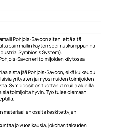
malli Pohjois-Savoon siten, että sitä
Tältä osin mallin käytön sopimuskumppanina
Industrial Symbiosis System).
Pohjois-Savon eri toimijoiden käytössä
riaaleista jää Pohjois-Savoon, eikä kulkeudu
laisia yritysten ja myös muiden toimijoiden
a. Symbioosit on tuottanut muilla alueilla
isia toimijoita hyvin. Työ tulee olemaan
ptilla.
 materiaalien osalta keskitettyjen
kuntaa jo vuosikausia, jokohan talouden