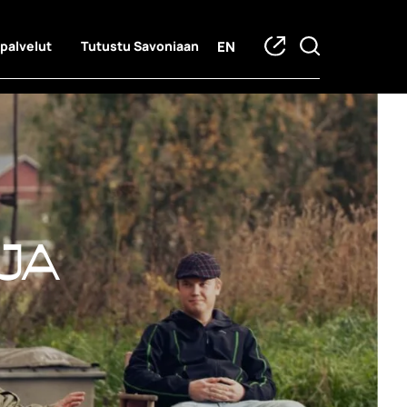
EN
 palvelut
Tutustu Savoniaan
ja hankkeet
ja