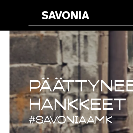
Päättynee
Päättynee
hankkeet
#savoniaAMK