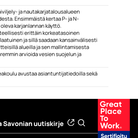
iljely- ja nautakarjatalousalueen
ta. Ensimmäistä kertaa P- ja N-
 oleva karjanlannan käyttö.
eellisesti erittäin korkeatasoinen
aatuinen ja sillä saadaan kansainvälisesti
eisillä alueilla ja sen mallintamisesta
remmin arvioida vesien suojelun ja
koulu avustaa asiantuntijatiedoilla sekä
a Savonian uutiskirje