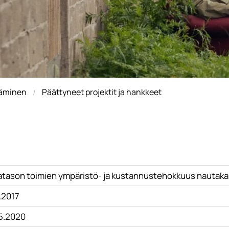
täminen
Päättyneet projektit ja hankkeet
latason toimien ympäristö- ja kustannustehokkuus nautakarj
.2017
.5.2020