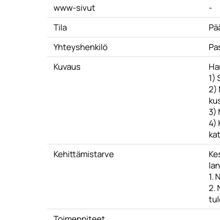
www-sivut
-
Tila
Pä
Yhteyshenkilö
Pa
Kuvaus
Ha
1) 
2) 
ku
3)
4) 
kat
Kehittämistarve
Kes
la
1. 
2.
tu
Toimenpiteet