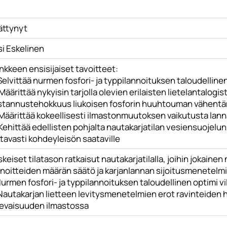
ättynyt
si Eskelinen
nkkeen ensisijaiset tavoitteet:
Selvittää nurmen fosfori- ja typpilannoituksen taloudelline
Määrittää nykyisin tarjolla olevien erilaisten lietelantalogi
stannustehokkuus liukoisen fosforin huuhtouman vähent
 Määrittää kokeellisesti ilmastonmuutoksen vaikutusta la
Kehittää edellisten pohjalta nautakarjatilan vesiensuojelun
tavasti kohdeyleisön saataville
keiset tilatason ratkaisut nautakarjatilalla, joihin jokaine
nnoitteiden määrän säätö ja karjanlannan sijoitusmenetelm
Nurmen fosfori- ja typpilannoituksen taloudellinen optimi v
 Nautakarjan lietteen levitysmenetelmien erot ravinteiden
levaisuuden ilmastossa