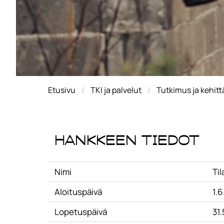
Etusivu
TKI ja palvelut
Tutkimus ja kehit
Hankkeen tiedot
Nimi
Ti
Aloituspäivä
1.6
Lopetuspäivä
31