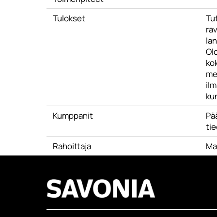
Tulokset
Tu
ra
lan
Ol
kok
mer
il
kun
Kumppanit
Pä
ti
Rahoittaja
Ma