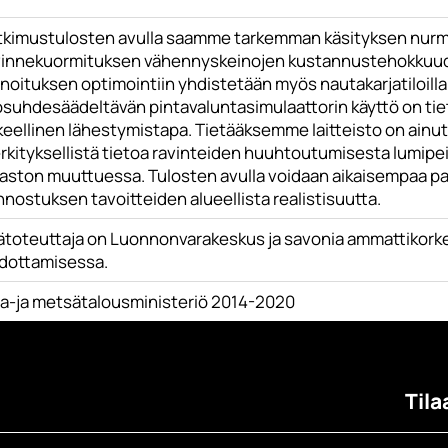
tkimustulosten avulla saamme tarkemman käsityksen nurmiv
vinnekuormituksen vähennyskeinojen kustannustehokkuudes
noituksen optimointiin yhdistetään myös nautakarjatiloilla
osuhdesäädeltävän pintavaluntasimulaattorin käyttö on tiet
eellinen lähestymistapa. Tietääksemme laitteisto on ainutl
kityksellistä tietoa ravinteiden huuhtoutumisesta lumipeitt
maston muuttuessa. Tulosten avulla voidaan aikaisempaa pa
nostuksen tavoitteiden alueellista realistisuutta.
ätoteuttaja on Luonnonvarakeskus ja savonia ammattikorkea
edottamisessa.
a-ja metsätalousministeriö 2014-2020
Tila