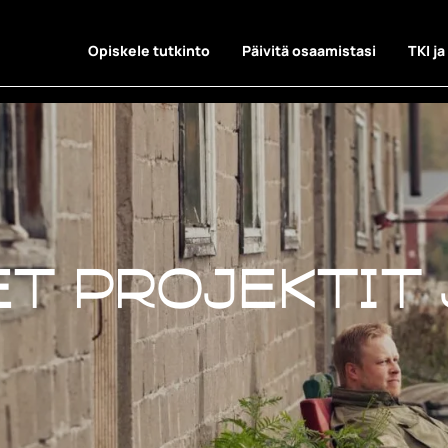
Opiskele tutkinto
Päivitä osaamistasi
TKI ja
t projektit 
t projektit 