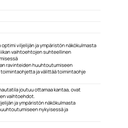
n optimi viljelijän ja ympäristön näkökulmasta
stiikan vaihtoehtojen suhteellinen
ämisessä
nnan ravinteiden huuhtoutumiseen
 toimintaohjetta ja välittää toimintaohje
n nautatila joutuu ottamaa kantaa, ovat
ien vaihtoehdot.
iljelijän ja ympäristön näkökulmasta
 huuhtoutumiseen nykyisessä ja