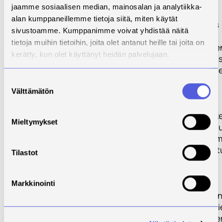
kannattavaa
jaamme sosiaalisen median, mainosalan ja analytiikka-
liiketoimintaa.
alan kumppaneillemme tietoja siitä, miten käytät
Esimerkiksi eräs
sivustoamme. Kumppanimme voivat yhdistää näitä
merkittävä
tietoja muihin tietoihin, joita olet antanut heille tai joita on
kierrätysmuovie
kerätty, kun olet käyttänyt heidän palvelujaan.
käyttökohde voisi
jäte- ja hulevesi
kaasujen
Suostumuksen
Välttämätön
puhdistukseen
valinta
tarvittavien
suodatinten rak
Mieltymykset
Hulevedet ovat 
lainsäädännön 
kaupunkien vastu
Tilastot
siten niiden
imeyttäminen,
ohjaaminen ja
Markkinointi
sisältämien ravi
tai raskasmetall
talteenotto on e