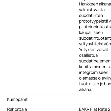
Hankkeen aikana
valmistuvista
suodatinten
prototyypeistä 
pilotoinnin kaut
kaupalliseen
suodatintuotan
yritysyhteistyön
Yritykset voivat
osallistua
suodatinelemen
kehittämiseen ta
integroimiseen
olemassa oleviin
tuotteisiin jo h
aikana.
Kumppanit
Rahoittaja
EAKR Flat Rate 2