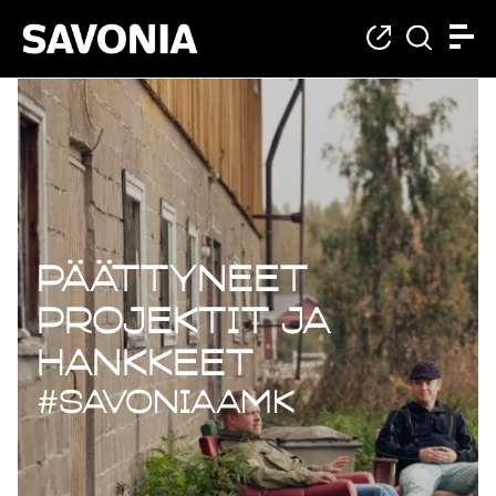
Päättyneet projekt
Päättyneet
projektit ja
hankkeet
#savoniaAMK