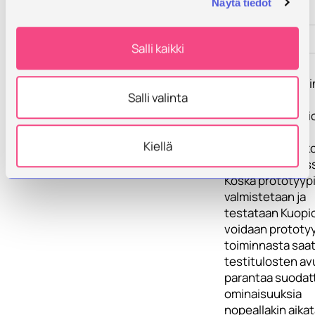
Näytä tiedot
tärkeää.
Toimenpiteet
Salli kaikki
Tulokset
Jäte- ja
hulevesisuodati
Salli valinta
prototyyppejä
testataan Kuopi
kaupungin
Kiellä
hulevesikosteiko
hulevesiränneis
Koska prototyypi
valmistetaan ja
testataan Kuopi
voidaan prototy
toiminnasta saa
testitulosten avu
parantaa suodat
ominaisuuksia
nopeallakin aikat