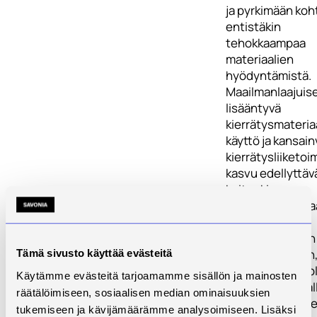
ja pyrkimään koh
entistäkin
tehokkaampaa
materiaalien
hyödyntämistä.
Maailmanlaajuise
lisääntyvä
kierrätysmateria
käyttö ja kansain
kierrätysliiketo
kasvu edellyttäv
kuitenkin
kierrätysmateriaa
soveltuvien
käyttökohteiden
löytämistä siten,
Tämä sivusto käyttää evästeitä
kierrättäminen ol
Käytämme evästeitä tarjoamamme sisällön ja mainosten
kestävällä pohjal
räätälöimiseen, sosiaalisen median ominaisuuksien
olevaa kaupallise
tukemiseen ja kävijämäärämme analysoimiseen. Lisäksi