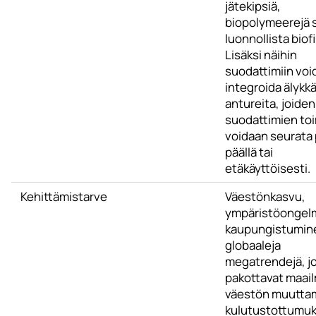
jätekipsiä,
biopolymeerejä 
luonnollista biofi
Lisäksi näihin
suodattimiin voi
integroida älykkä
antureita, joiden
suodattimien to
voidaan seurata 
päällä tai
etäkäyttöisesti.
Kehittämistarve
Väestönkasvu,
ympäristöongelm
kaupungistumin
globaaleja
megatrendejä, j
pakottavat maai
väestön muutta
kulutustottumuk