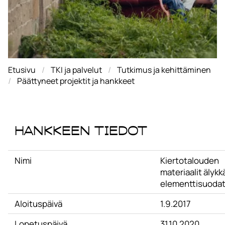
Etusivu
TKI ja palvelut
Tutkimus ja kehittäminen
Päättyneet projektit ja hankkeet
Hankkeen tiedot
Nimi
Kiertotalouden
materiaalit älykk
elementtisuodat
Aloituspäivä
1.9.2017
Lopetuspäivä
31.10.2020