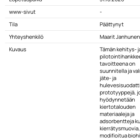
www-sivut
-
Tila
Päättynyt
Yhteyshenkilö
Maarit Janhunen
Kuvaus
Tämän kehitys- j
pilotointihankke
tavoitteena on
suunnitella ja va
jäte- ja
hulevesisuodatt
prototyyppejä, j
hyödynnetään
kiertotalouden
materiaaleja ja
adsorbentteja k
kierrätysmuovia,
modifioitua biohi