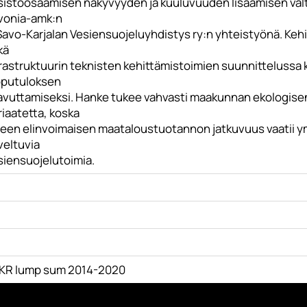
sistöosaamisen näkyvyyden ja kuuluvuuden lisäämisen valt
vonia-amk:n
 Savo-Karjalan Vesiensuojeluyhdistys ry:n yhteistyönä. Ke
kä
frastruktuurin teknisten kehittämistoimien suunnittelussa 
pputuloksen
avuttamiseksi. Hanke tukee vahvasti maakunnan ekologisen 
iaatetta, koska
ueen elinvoimaisen maataloustuotannon jatkuvuus vaatii ym
veltuvia
siensuojelutoimia.
KR lump sum 2014-2020