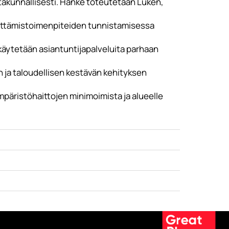
akunnallisesti. Hanke toteutetaan Luken,
hittämistoimenpiteiden tunnistamisessa
käytetään asiantuntijapalveluita parhaan
ja taloudellisen kestävän kehityksen
päristöhaittojen minimoimista ja alueelle