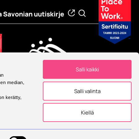
a Savonian uutiskirje
Salli kaikki
an
Eurooppalainen yliopisto
sen median,
Savonia on mukana
Salli valinta
Eurooppalainen yliopisto -
on kerätty,
allianssissa.
Kiellä
tukset