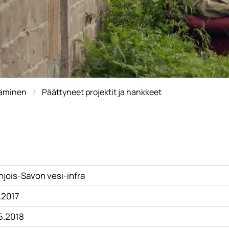
täminen
Päättyneet projektit ja hankkeet
hjois-Savon vesi-infra
.2017
.5.2018