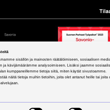
Tila
teitä
mamme sisällön ja mainosten räätälöimiseen, sosiaalisen medi
n ja kävijämäärämme analysoimiseen. Lisäksi jaamme sosiaali
alan kumppaneillemme tietoja siitä, miten käytät sivustoamme.
näitä tietoja muihin tietoihin, joita olet antanut heille tai joita 
palvelujaan.
tettavuus
Tietosuoja ja evästeet
Väärinkäytösilmoi