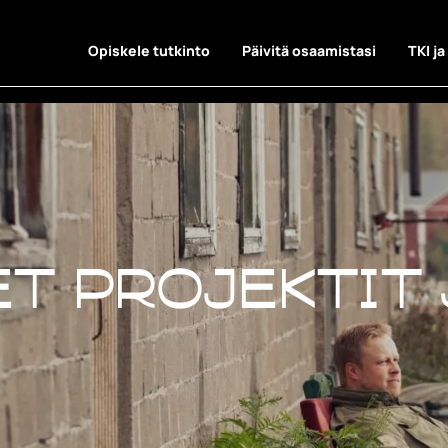
Opiskele tutkinto
Päivitä osaamistasi
TKI ja
t projektit 
t projektit 