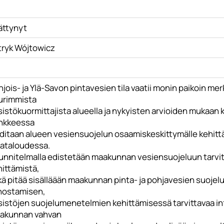
ättynyt
tryk Wójtowicz
jois- ja Ylä-Savon pintavesien tila vaatii monin paikoin me
urimmista
sistökuormittajista alueella ja nykyisten arvioiden mukaan
nkkeessa
aditaan alueen vesiensuojelun osaamiskeskittymälle kehitt
ataloudessa.
unnitelmalla edistetään maakunnan vesiensuojeluun tarvitt
hittämistä,
ä pitää sisälläään maakunnan pinta- ja pohjavesien suojelu
hostamisen,
sistöjen suojelumenetelmien kehittämisessä tarvittavaa in
akunnan vahvan