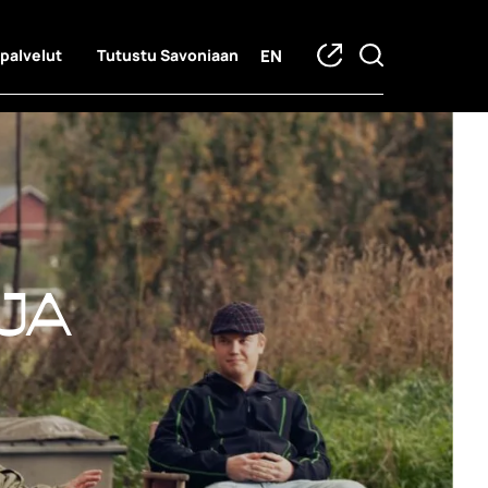
EN
 palvelut
Tutustu Savoniaan
ja hankkeet
ja