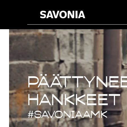
Päättynee
Päättynee
hankkeet
#savoniaAMK