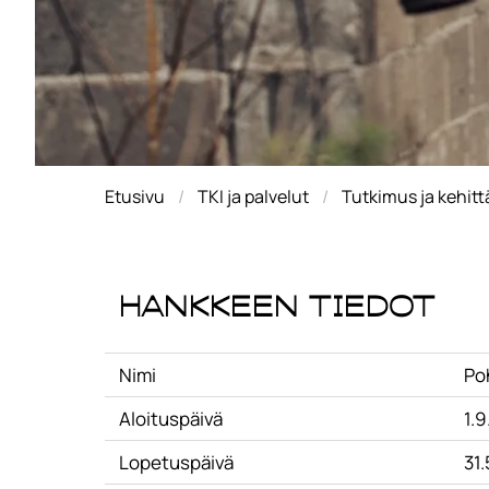
Etusivu
TKI ja palvelut
Tutkimus ja kehit
Hankkeen tiedot
Nimi
Po
Aloituspäivä
1.9
Lopetuspäivä
31