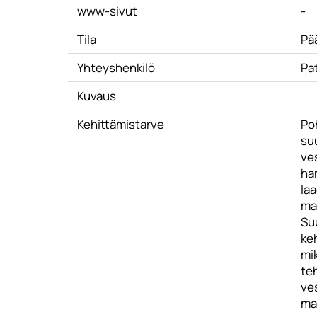
www-sivut
-
Tila
Pä
Yhteyshenkilö
Pa
Kuvaus
Kehittämistarve
Poh
su
ve
ha
la
ma
Su
ke
mik
te
ve
ma