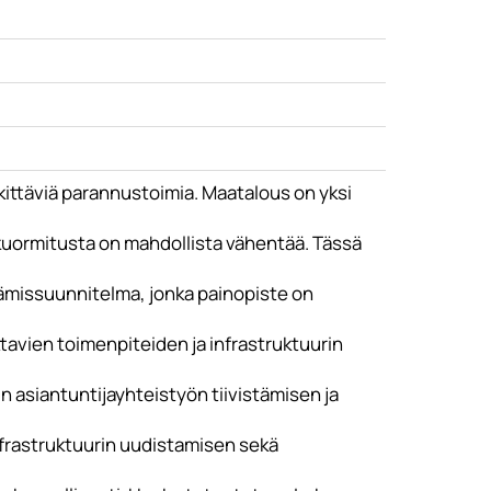
rkittäviä parannustoimia. Maatalous on yksi
 kuormitusta on mahdollista vähentää. Tässä
ämissuunnitelma, jonka painopiste on
avien toimenpiteiden ja infrastruktuurin
n asiantuntijayhteistyön tiivistämisen ja
frastruktuurin uudistamisen sekä