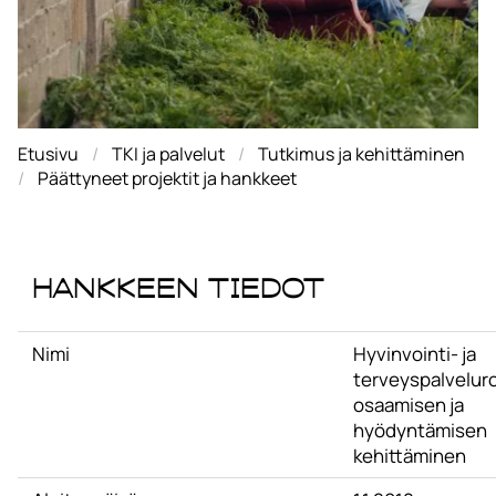
Etusivu
TKI ja palvelut
Tutkimus ja kehittäminen
Päättyneet projektit ja hankkeet
Hankkeen tiedot
Nimi
Hyvinvointi- ja
terveyspalvelur
osaamisen ja
hyödyntämisen
kehittäminen