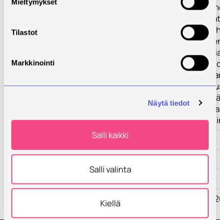
Mieltymykset
Yritykset ja julki
sektori kaipaavat
oppilaitoksilta y
Tilastot
enemmän täyden
tilauskoulutuksia
voidaan räätälöi
Markkinointi
organisaation t
mukaan. Koulutu
tulisi vastata yh
Näytä tiedot
paremmin tulev
osaamistarpe sii
Salli kaikki
Toimenpiteet
Tulokset
Salli valinta
Kumppanit
Rahoittaja
EAKR Flat Rate 2
Kiellä
2020