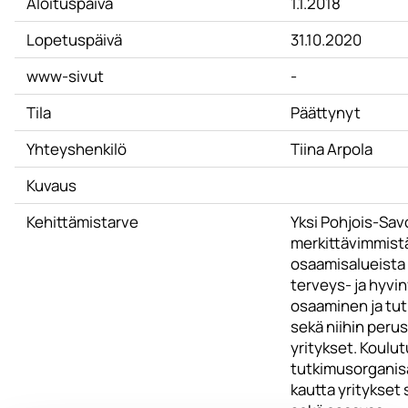
Aloituspäivä
1.1.2018
Lopetuspäivä
31.10.2020
www-sivut
-
Tila
Päättynyt
Yhteyshenkilö
Tiina Arpola
Kuvaus
Kehittämistarve
Yksi Pohjois-Sav
merkittävimmist
osaamisalueista
terveys- ja hyvi
osaaminen ja tu
sekä niihin peru
yritykset. Koulut
tutkimusorganis
kautta yritykset