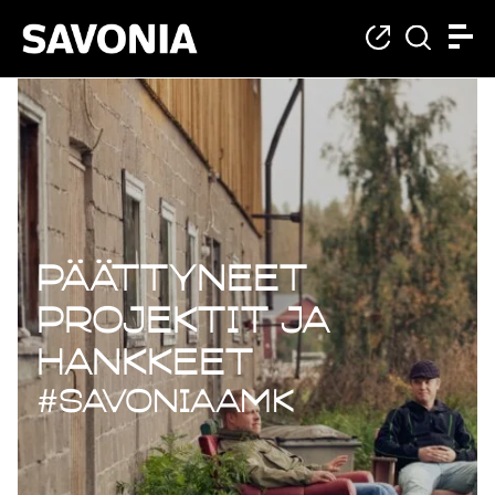
Päättyneet projekt
Päättyneet
projektit ja
hankkeet
#savoniaAMK