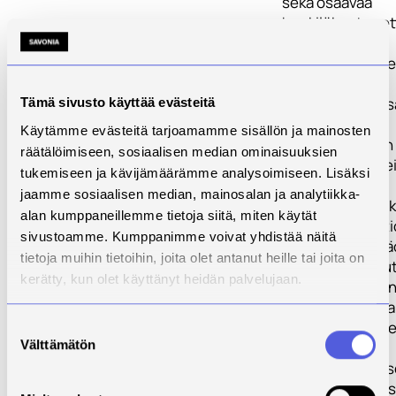
sekä osaavaa
henkilökuntaa et
tutkimus- ja
tuotekehitykseen
koulutus- ja
tutkimusorganis
Tämä sivusto käyttää evästeitä
tarvitset tietoa
Käytämme evästeitä tarjoamamme sisällön ja mainosten
elinkeinoelämän
räätälöimiseen, sosiaalisen median ominaisuuksien
ja koulutustarpei
tukemiseen ja kävijämäärämme analysoimiseen. Lisäksi
Terveys- ja
jaamme sosiaalisen median, mainosalan ja analytiikka-
hyvinvointiyrity
alan kumppaneillemme tietoja siitä, miten käytät
sekä organisaati
sivustoamme. Kumppanimme voivat yhdistää näitä
työvoima on pää
tietoja muihin tietoihin, joita olet antanut heille tai joita on
osaavaa ja koulu
kerätty, kun olet käyttänyt heidän palvelujaan.
mutta terveyden
teknistyminen ja
digitalisoitumin
Suostumuksen
Välttämätön
asettavat
valinta
ammattiosaamise
uudenlaisia haas