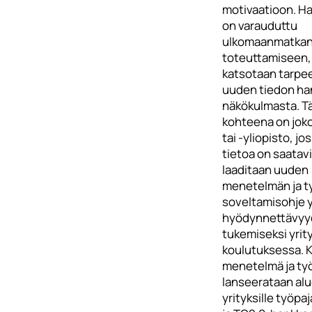
motivaatioon. H
on varauduttu
ulkomaanmatka
toteuttamiseen, 
katsotaan tarpee
uuden tiedon ha
näkökulmasta. Tä
kohteena on jok
tai -yliopisto, jo
tietoa on saatav
laaditaan uuden
menetelmän ja t
soveltamisohje 
hyödynnettävy
tukemiseksi yrity
koulutuksessa. K
menetelmä ja ty
lanseerataan al
yrityksille työpa