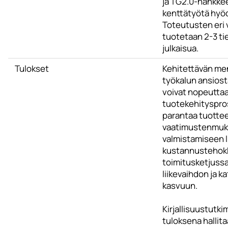
ja TG2.0-hankke
kenttätyötä hyö
Toteutusten eri 
tuotetaan 2-3 tie
julkaisua.
Tulokset
Kehitettävän me
työkalun ansiost
voivat nopeutta
tuotekehityspro
parantaa tuotte
vaatimustenmuka
valmistamiseen l
kustannustehok
toimitusketjussa
liikevaihdon ja k
kasvuun.
Kirjallisuustutk
tuloksena hallit