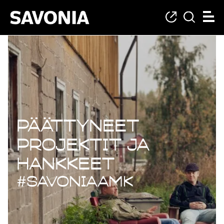
Päättyneet projekt
Päättyneet
projektit ja
hankkeet
#savoniaAMK