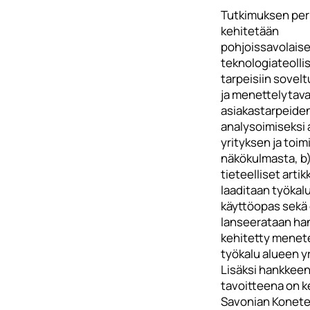
Tutkimuksen peru
kehitetään
pohjoissavolais
teknologiateoll
tarpeisiin sovelt
ja menettelytava
asiakastarpeide
analysoimiseksi 
yrityksen ja toim
näkökulmasta, b)
tieteelliset artikk
laaditaan työkal
käyttöopas sekä 
lanseerataan ha
kehitetty menet
työkalu alueen yr
Lisäksi hankkee
tavoitteena on k
Savonian Konete