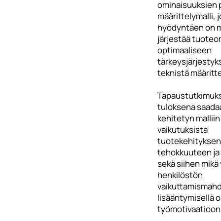
ominaisuuksien 
määrittelymalli, 
hyödyntäen on m
järjestää tuote
optimaaliseen
tärkeysjärjesty
teknistä määritte
Tapaustutkimuk
tuloksena saada
kehitetyn malliin
vaikutuksista
tuotekehityksen
tehokkuuteen ja
sekä siihen mikä
henkilöstön
vaikuttamismahd
lisääntymisellä 
työmotivaatioon