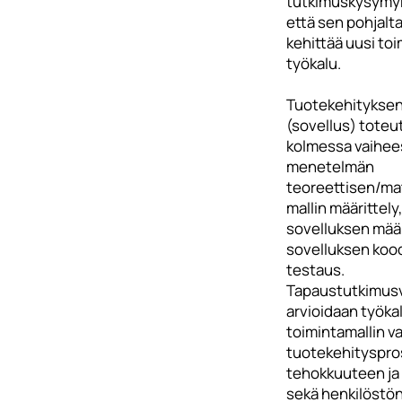
tutkimuskysymyk
että sen pohjalt
kehittää uusi toi
työkalu.
Tuotekehityksen
(sovellus) toteu
kolmessa vaihee
menetelmän
teoreettisen/ma
mallin määrittely,
sovelluksen määri
sovelluksen koo
testaus.
Tapaustutkimus
arvioidaan työkal
toimintamallin v
tuotekehityspro
tehokkuuteen ja
sekä henkilöstö