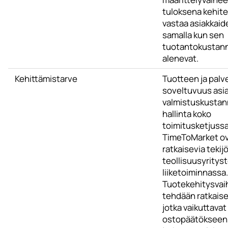
tuloksena kehite
vastaa asiakkaide
samalla kun sen
tuotantokustan
alenevat.
Kehittämistarve
Tuotteen ja palv
soveltuvuus asia
valmistuskusta
hallinta koko
toimitusketjuss
TimeToMarket o
ratkaisevia tekijö
teollisuusyritys
liiketoiminnassa.
Tuotekehitysva
tehdään ratkaise
jotka vaikuttavat
ostopäätökseen 