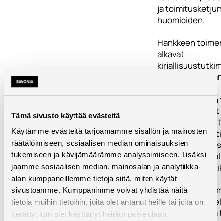
ja toimitusketju
huomioiden.
Hankkeen toime
alkavat
kirjallisuustutki
jossa selvitetää
asiakastarpeen
kartoittamiseen 
olemassa olevat
Tämä sivusto käyttää evästeitä
ja työkalut keski
Käytämme evästeitä tarjoamamme sisällön ja mainosten
etenkin analyytt
räätälöimiseen, sosiaalisen median ominaisuuksien
hierarkiaprosessi
ja QFD:hen (Qual
tukemiseen ja kävijämäärämme analysoimiseen. Lisäksi
Deployment) eri
jaamme sosiaalisen median, mainosalan ja analytiikka-
yhdessä.
alan kumppaneillemme tietoja siitä, miten käytät
Kirjallisuustutk
sivustoamme. Kumppanimme voivat yhdistää näitä
pohjalta määritel
tietoja muihin tietoihin, joita olet antanut heille tai joita on
suunnitellaan ja
kerätty, kun olet käyttänyt heidän palvelujaan.