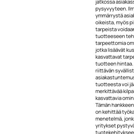
jatkossa asiaka
pysyvyyteen. Ilm
ymmärrystä asia
oikeista, myös pi
tarpeista voidaa
tuotteeseen teh
tarpeettomia om
jotka lisäävät ku
kasvattavat tarp
tuotteen hintaa.
riittävän syvällis
asiakastuntemu
tuotteesta voi j
merkittävää kilpa
kasvattavia omin
Tämän hankkeen 
on kehittää työka
menetelmä, jonka
yritykset pysty
tuotekehityksee