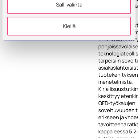
Salli valinta
hankkeen kenttä
hyödyntäen.
Toimenpiteet
Hankkeen toteut
Kiellä
kirjallisuustutk
tehtävällä selvit
pohjoissavolais
teknologiateoll
tarpeisiin sovelt
asiakaslähtöisis
tuotekehityksen
menetelmistä.
Kirjallisuustutki
keskittyy etenki
QFD-työkalujen
soveltuvuuden t
erikseen ja yhde
tavoitteena ratk
kappaleessa 5.2 