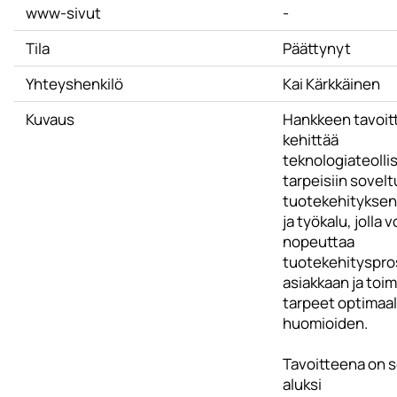
www-sivut
-
Tila
Päättynyt
Yhteyshenkilö
Kai Kärkkäinen
Kuvaus
Hankkeen tavoit
kehittää
teknologiateoll
tarpeisiin sovelt
tuotekehitykse
ja työkalu, jolla 
nopeuttaa
tuotekehityspro
asiakkaan ja toi
tarpeet optimaal
huomioiden.
Tavoitteena on s
aluksi