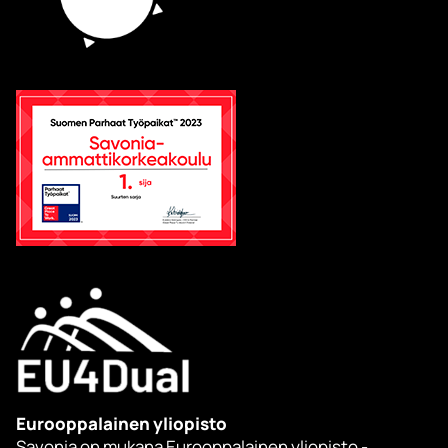
Eurooppalainen yliopisto
Savonia on mukana Eurooppalainen yliopisto -