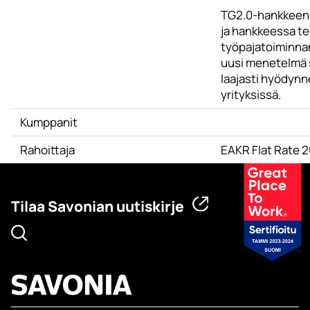
TG2.0-hankkeen
ja hankkeessa t
työpajatoiminna
uusi menetelmä
laajasti hyödynn
yrityksissä.
Kumppanit
Rahoittaja
EAKR Flat Rate 
Tilaa Savonian uutiskirje