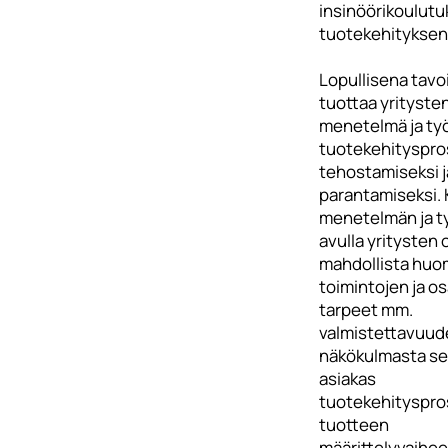
insinöörikoulut
tuotekehityksen
Lopullisena tavo
tuottaa yrityste
menetelmä ja ty
tuotekehityspro
tehostamiseksi j
parantamiseksi. 
menetelmän ja t
avulla yritysten 
mahdollista huom
toimintojen ja o
tarpeet mm.
valmistettavuud
näkökulmasta sek
asiakas
tuotekehityspro
tuotteen
määrittelyvaihe