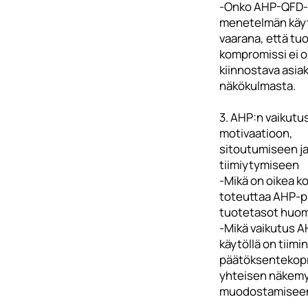
-Onko AHP-QFD-
menetelmän käy
vaarana, että tu
kompromissi ei 
kiinnostava asia
näkökulmasta.
3. AHP:n vaikutu
motivaatioon,
sitoutumiseen j
tiimiytymiseen
-Mikä on oikea 
toteuttaa AHP-pi
tuotetasot huom
-Mikä vaikutus A
käytöllä on tiimin
päätöksentekopr
yhteisen näkem
muodostamisee