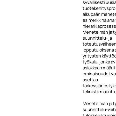
syvällisesti uusi
tuotekehityspro
alkupään menet
esimerkkinä anal
hierarkiaprosess
Menetelmän ja t
suunnittelu- ja
toteutusvaihee
lopputuloksena 
yritysten käyttö
työkalu, jonka av
asiakkaan määri
ominaisuudet vo
asettaa
tärkeysjärjesty
teknistä määritte
Menetelmän ja t
suunnittelu-vai
tuloksena tunni