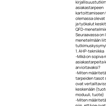
kirjallisuustutk
asiakastarpeen
kartoittamiseen 
olemassa olevat
ja työkalut keski
QFD-menetelmii
Seuraavassa on l
menetelmään liit
tutkimuskysymy
1. AHP-tekniikka
-Mikä on sopiva 
asiakastarpeita k
arvioitavaksi?
-Miten määritet
tarpeiden tasot 
ovat vertailtavis
keskenään (tuot
moduuli, tuote)
-Miten määritet
niin, että ne ovat