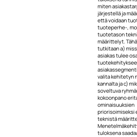
miten asiakastar
järjestellä ja mää
että voidaan tuo
tuoteperhe-, mod
tuotetason tekn
määrittelyt. Tähä
tutkitaan a) mis
asiakas tulee osa
tuotekehityksee
asiakassegmenti
valita kehitety
kannalta ja c) mi
soveltuva ryhmä
kokoonpano erit
ominaisuuksien
priorisoimiseksi
teknistä määritte
Menetelmäkehit
tuloksena saada