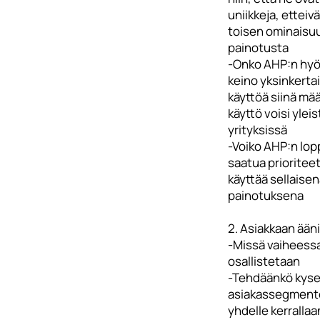
uniikkeja, etteivä
toisen ominaisu
painotusta
-Onko AHP:n hy
keino yksinkerta
käyttöä siinä mää
käyttö voisi ylei
yrityksissä
-Voiko AHP:n lo
saatua prioriteet
käyttää sellaise
painotuksena
2. Asiakkaan ääni
-Missä vaiheessa
osallistetaan
-Tehdäänkö kysel
asiakassegmentei
yhdelle kerrallaa