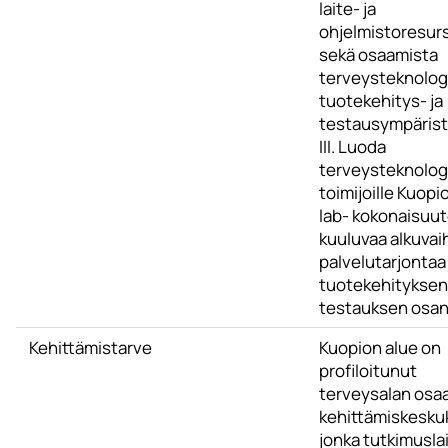
laite- ja
ohjelmistoresur
sekä osaamista
terveysteknolog
tuotekehitys- ja
testausympäris
III. Luoda
terveysteknolog
toimijoille Kuopio
lab- kokonaisuu
kuuluvaa alkuva
palvelutarjontaa
tuotekehityksen 
testauksen osa
Kehittämistarve
Kuopion alue on
profiloitunut
terveysalan osaa
kehittämiskesku
jonka tutkimusla