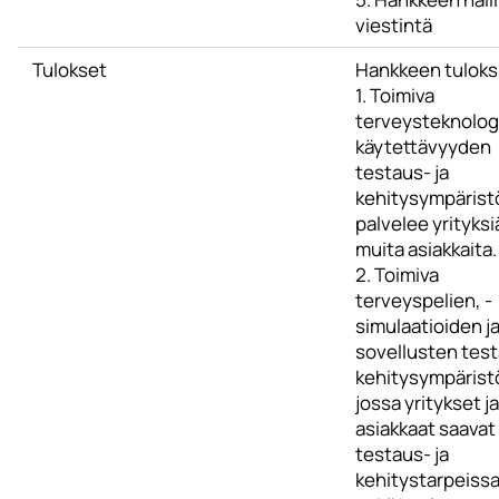
viestintä
Tulokset
Hankkeen tuloksi
1. Toimiva
terveysteknolog
käytettävyyden
testaus- ja
kehitysympäristö
palvelee yrityksiä
muita asiakkaita.
2. Toimiva
terveyspelien, -
simulaatioiden ja
sovellusten test
kehitysympärist
jossa yritykset j
asiakkaat saavat
testaus- ja
kehitystarpeiss