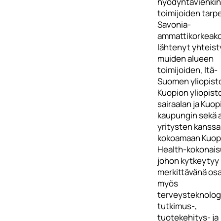
hyödyntävienkin
toimijoiden tarpe
Savonia-
ammattikorkeako
lähtenyt yhteis
muiden alueen
toimijoiden, Itä-
Suomen yliopist
Kuopion yliopisto
sairaalan ja Kuop
kaupungin sekä 
yritysten kanssa
kokoamaan Kuop
Health-kokonais
johon kytkeytyy
merkittävänä os
myös
terveysteknolog
tutkimus-,
tuotekehitys- ja