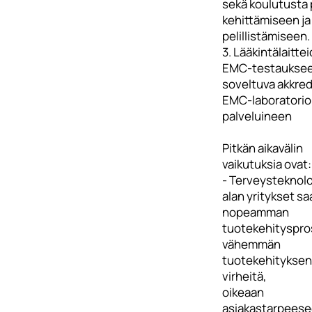
sekä koulutusta 
kehittämiseen ja
pelillistämiseen.
3. Lääkintälaitte
EMC-testaukse
soveltuva akkred
EMC-laboratorio
palveluineen
Pitkän aikavälin
vaikutuksia ovat:
- Terveysteknolo
alan yritykset sa
nopeamman
tuotekehityspro
vähemmän
tuotekehityksen
virheitä,
oikeaan
asiakastarpees