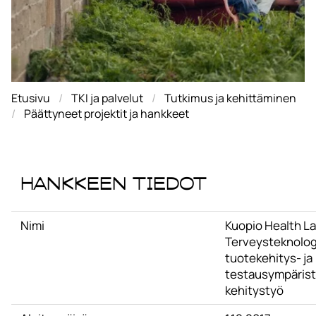
Etusivu
TKI ja palvelut
Tutkimus ja kehittäminen
Päättyneet projektit ja hankkeet
Hankkeen tiedot
Nimi
Kuopio Health La
Terveysteknolog
tuotekehitys- ja
testausympärist
kehitystyö