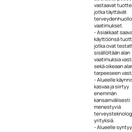
vastaavat tuotte
jotka täyttävät
terveydenhuollo
vaatimukset.
- Asiakkaat saav
käyttöönsä tuott
jotka ovat testat
sisällöltään alan
vaatimuksia vast
sekä oikeaan ala
tarpeeseen vast
- Alueelle käynni
kasvaa ja siirtyy
enemmän
kansainvälisesti
menestyviä
terveysteknolog
yrityksiä.
- Alueelle syntyy