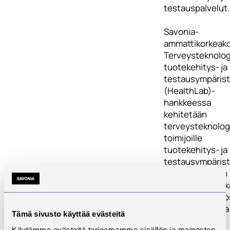
testauspalvelut.
Savonia-
ammattikorkeak
Terveysteknolog
tuotekehitys- ja
testausympäris
(HealthLab)-
hankkeessa
kehitetään
terveysteknolog
toimijoille
tuotekehitys- ja
testausympärist
jossa pystytään
tukemaan asiakk
tuotekehityspro
sen eri vaiheissa
Tämä sivusto käyttää evästeitä
Hankkeessa
Käytämme evästeitä tarjoamamme sisällön ja mainosten