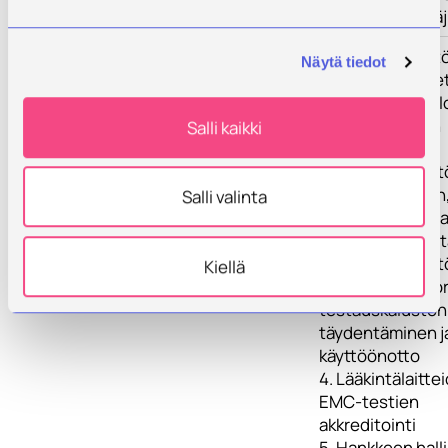
aloittaville yrittäj
Toimenpiteet
Hankkeen sisält
Näytä tiedot
jaettu 5 työpaket
1. Terveysteknol
käytettävyyden
Salli kaikki
testaus- ja
kehitysympärist
2. Terveyspelien,
Salli valinta
simulaatioiden ja
sovellusten test
kehitysympärist
Kiellä
3. EMC-laborato
testauskaluston
täydentäminen j
käyttöönotto
4. Lääkintälaitte
EMC-testien
akkreditointi
5. Hankkeen halli