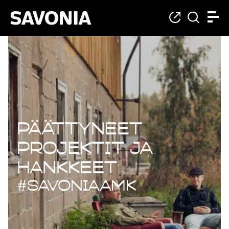
Päättyneet projekt
Päättyneet
projektit ja
hankkeet
#savoniaAMK