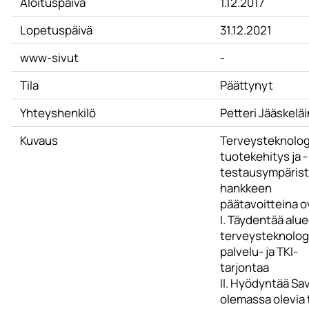
Aloituspäivä
1.12.2017
Lopetuspäivä
31.12.2021
www-sivut
-
Tila
Päättynyt
Yhteyshenkilö
Petteri Jääskelä
Kuvaus
Terveysteknolog
tuotekehitys ja -
testausympärist
hankkeen
päätavoitteina o
I. Täydentää alue
terveysteknolog
palvelu- ja TKI-
tarjontaa
II. Hyödyntää Sa
olemassa olevia t