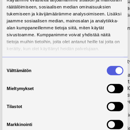
suunniteltavassa
räätälöimiseen, sosiaalisen median ominaisuuksien
toteutettavassa
kokonaisuudess
tukemiseen ja kävijämäärämme analysoimiseen. Lisäksi
kolmeen
jaamme sosiaalisen median, mainosalan ja analytiikka-
terveystekniika
alan kumppaneillemme tietoja siitä, miten käytät
aihealueeseen
sivustoamme. Kumppanimme voivat yhdistää näitä
kehitettävät
tietoja muihin tietoihin, joita olet antanut heille tai joita on
ympäristöt:
kerätty, kun olet käyttänyt heidän palvelujaan.
käytettävyyden
testaus- ja kehit
Suostumuksen
terveyspelien,
Välttämätön
valinta
simulaatioiden ja
sovellusten test
kehitys sekä EM
Mieltymykset
testaus. Ympäris
tarjoaa alan palv
Tilastot
yrityksille,
julkisorganisaatio
tutkija- ja
Markkinointi
opiskelijaryhmill