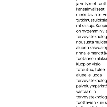
ja yritykset tuot
kansainvälisesti
merkittäviä terv
tutkimustuloksia
ratkaisuja. Kuop
on nyttemmin vis
terveysteknolog
noususta muide
alueen kasvualo
rinnalle merkittä
tuotannon alaksi
Kuopion visio
toteutuu, tulee
alueelle luoda
terveysteknolog
palveluympäristö
vastaa niin
terveysteknolog
tuottavien kuin s