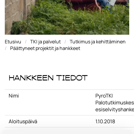
Etusivu
TKI ja palvelut
Tutkimus ja kehittäminen
Päättyneet projektit ja hankkeet
Hankkeen tiedot
Nimi
PyroTKI
Palotutkimuskes
esiselvityshank
Aloituspäivä
1.10.2018
Lopetuspäivä
30.4.2019