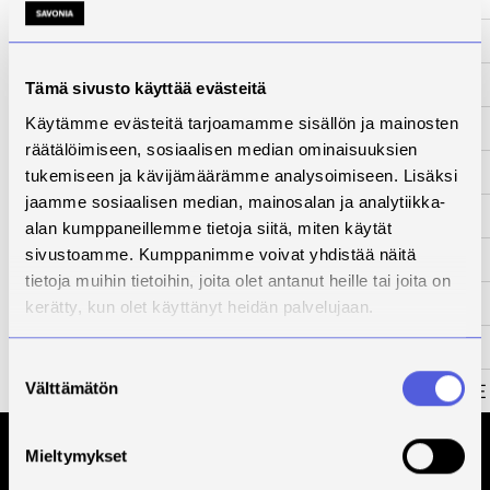
www-sivut
-
Tila
Päättynyt
Tämä sivusto käyttää evästeitä
Käytämme evästeitä tarjoamamme sisällön ja mainosten
Yhteyshenkilö
Kalle Kiviranta
räätälöimiseen, sosiaalisen median ominaisuuksien
Kuvaus
tukemiseen ja kävijämäärämme analysoimiseen. Lisäksi
jaamme sosiaalisen median, mainosalan ja analytiikka-
Kehittämistarve
alan kumppaneillemme tietoja siitä, miten käytät
sivustoamme. Kumppanimme voivat yhdistää näitä
Toimenpiteet
tietoja muihin tietoihin, joita olet antanut heille tai joita on
Tulokset
kerätty, kun olet käyttänyt heidän palvelujaan.
Kumppanit
Suostumuksen
Rahoittaja
EAKR FLAT RATE
Välttämätön
valinta
Mieltymykset
Tilaa Savonian uutiskirje