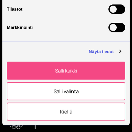
Tilastot
Markkinointi
Näytä tiedot
Savonia on kansainvälinen työelämäläheinen
korkeakoulu, joka kouluttaa, tutkii, kehittää ja
Salli kaikki
innovoi.
Opiskelijoita + 9000
Salli valinta
Työntekijöitä + 600
Kiellä