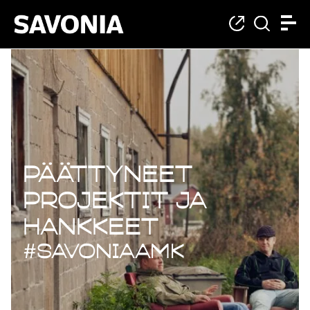
Päättyneet projekt
Päättyneet
projektit ja
hankkeet
#savoniaAMK