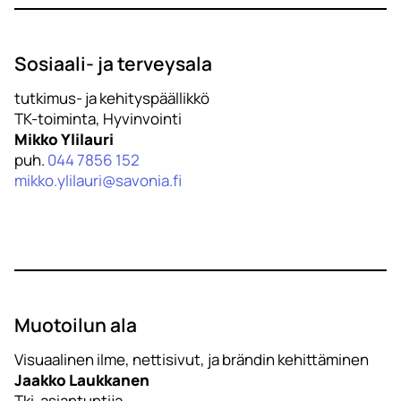
Sosiaali- ja terveysala
tutkimus- ja kehityspäällikkö
TK-toiminta, Hyvinvointi
Mikko Ylilauri
puh.
044 7856 152
mikko.ylilauri@savonia.fi
Muotoilun ala
Visuaalinen ilme, nettisivut, ja brändin kehittäminen
Jaakko Laukkanen
Tki-asiantuntija