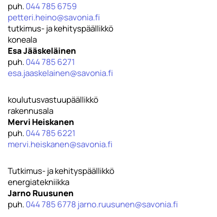
puh.
044 785 6759
petteri.heino@savonia.fi
tutkimus- ja kehityspäällikkö
koneala
Esa Jääskeläinen
puh.
044 785 6271
esa.jaaskelainen@savonia.fi
koulutusvastuupäällikkö
rakennusala
Mervi Heiskanen
puh.
044 785 6221
mervi.heiskanen@savonia.fi
Tutkimus- ja kehityspäällikkö
energiatekniikka
Jarno Ruusunen
puh.
044
785 6778
jarno.ruusunen@savonia.fi