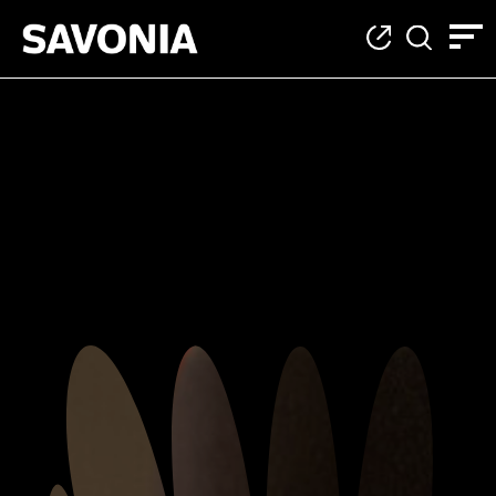
Palveluliiketoiminn