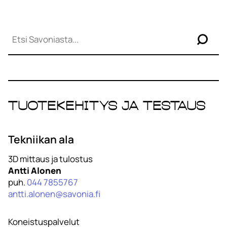
H
a
e
Tuotekehitys ja testaus
Tekniikan ala
3D mittaus ja tulostus
Antti Alonen
puh.
044 7855767
antti.alonen@savonia.fi
Koneistuspalvelut