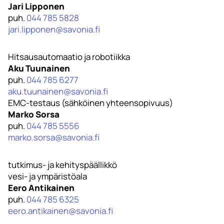
Jari Lipponen
puh.
044 785 5828
jari.lipponen@savonia.fi
Hitsausautomaatio ja robotiikka
Aku Tuunainen
puh.
044 785 6277
aku.tuunainen@savonia.fi
EMC-testaus (sähköinen yhteensopivuus)
Marko Sorsa
puh.
044 785 5556
marko.sorsa@savonia.fi
tutkimus- ja kehityspäällikkö
vesi- ja ympäristöala
Eero Antikainen
puh.
044 785 6325
eero.antikainen@savonia.fi