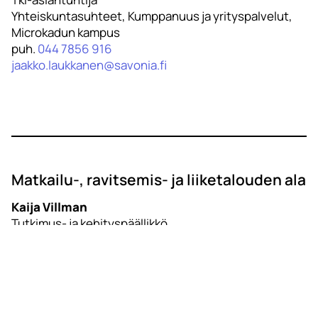
Yhteiskuntasuhteet, Kumppanuus ja yrityspalvelut,
Microkadun kampus
puh.
044 7856 916
jaakko.laukkanen@savonia.fi
Matkailu-, ravitsemis- ja liiketalouden ala
Kaija Villman
Tutkimus- ja kehityspäällikkö
TKI-palvelut
Microkadun kampus
puh.
044 7856 840
kaija.villman@savonia.fi