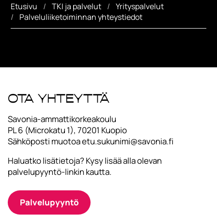
Etusivu
TKI ja palvelut
Yrityspalvelut
Palveluliiketoiminnan yhteystiedot
Ota yhteyttä
Savonia-ammattikorkeakoulu
PL 6 (Microkatu 1), 70201 Kuopio
Sähköposti muotoa etu.sukunimi@savonia.fi
Haluatko lisätietoja? Kysy lisää alla olevan
palvelupyyntö-linkin kautta.
Palvelupyyntö