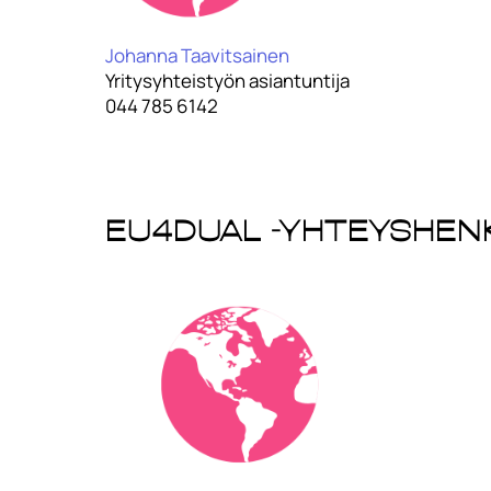
Johanna Taavitsainen
Yritysyhteistyön asiantuntija
044 785 6142
EU4Dual -yhteyshen