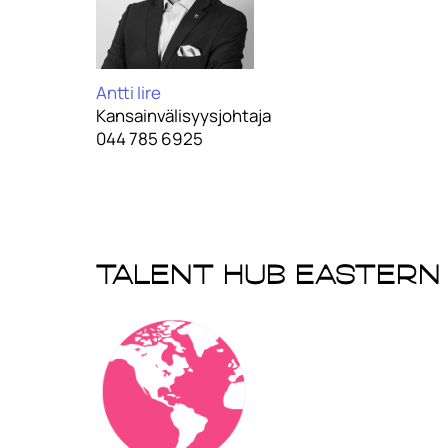
Antti Iire
Kansainvälisyysjohtaja
044 785 6925
Talent Hub Eastern