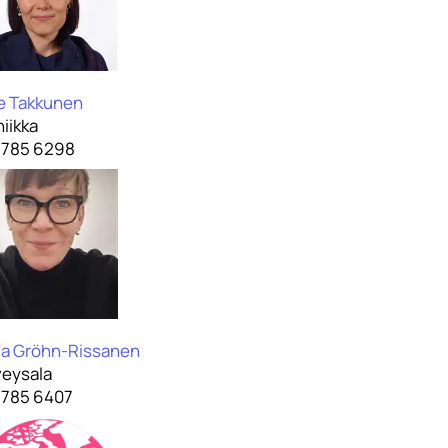
le Takkunen
iikka
 785 6298
ja Gröhn-Rissanen
veysala
 785 6407