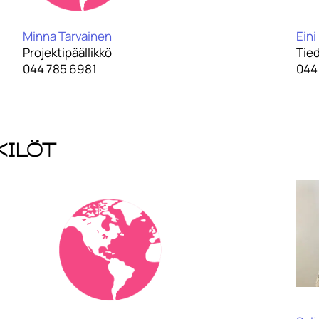
Minna Tarvainen
Eini
Projektipäällikkö
Tied
044 785 6981
044
kilöt