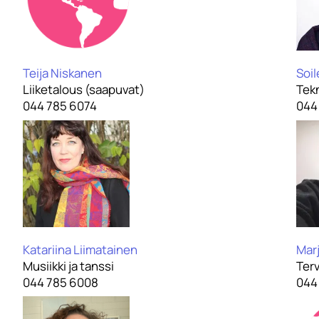
Teija Niskanen
Soi
Liiketalous (saapuvat)
Tekn
044 785 6074
044
Katariina Liimatainen
Mar
Musiikki ja tanssi
Ter
044 785 6008
044