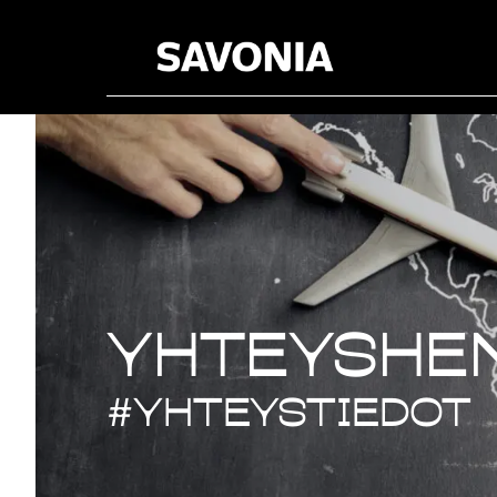
Kansainvä
Yhteyshe
#yhteystiedot