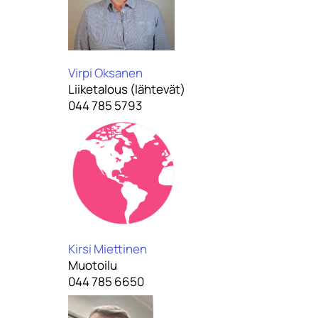
Virpi Oksanen
Liiketalous (lähtevät)
044 785 5793
Kirsi Miettinen
Muotoilu
044 785 6650