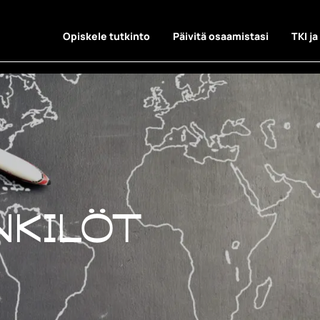
Opiskele tutkinto
Päivitä osaamistasi
TKI ja
lisyyden yh
nkilöt