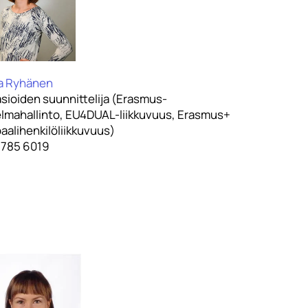
ja Ryhänen
asioiden suunnittelija (Erasmus-
elmahallinto, EU4DUAL-liikkuvuus, Erasmus+
aalihenkilöliikkuvuus)
 785 6019