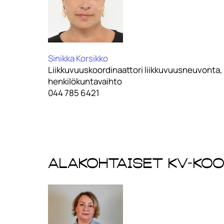
Sinikka Korsikko
Liikkuvuuskoordinaattori liikkuvuusneuvonta,
henkilökuntavaihto
044 785 6421
Alakohtaiset kv-ko