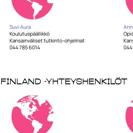
Suvi Aura
Ann
Koulutuspäällikkö
Opis
Kansainväliset tutkinto-ohjelmat
Kans
044 785 6014
044
 Finland -yhteyshenkilöt