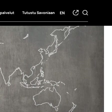
EN
 palvelut
Tutustu Savoniaan
teyshenkilöt