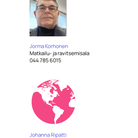
Jorma Korhonen
Matkailu- ja ravitsemisala
044 785 6015
Johanna Ripatti