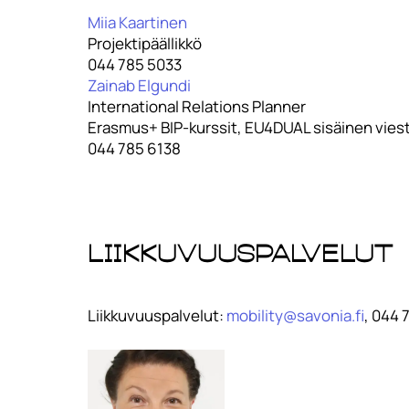
Miia Kaartinen
Projektipäällikkö
044 785 5033
Zainab Elgundi
International Relations Planner
Erasmus+ BIP-kurssit, EU4DUAL sisäinen viest
044 785 6138
Liikkuvuuspalvelut
Liikkuvuuspalvelut:
mobility@savonia.fi
, 044 