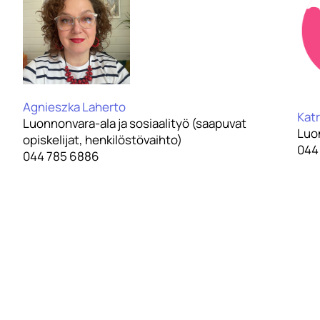
Agnieszka Laherto
Katr
Luonnonvara-ala ja sosiaalityö (saapuvat
Luon
opiskelijat, henkilöstövaihto)
044
044 785 6886