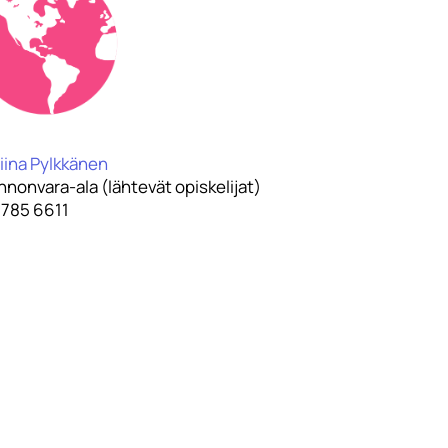
iina Pylkkänen
nonvara-ala (lähtevät opiskelijat)
 785 6611