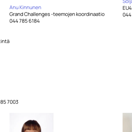
Sol
Anu Kinnunen
EU4
Grand Challenges -teemojen koordinaatio
044
044 785 6184
intä
785 7003