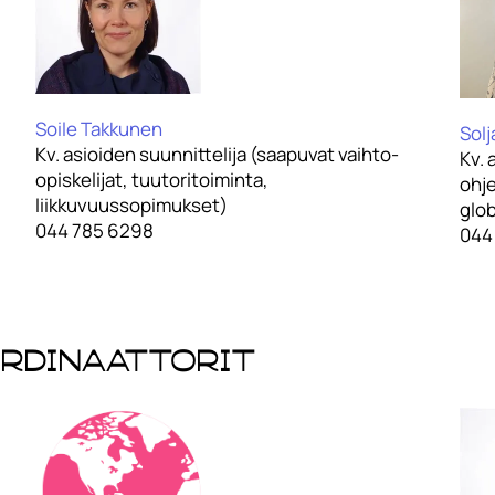
Soile Takkunen
Sol
Kv. asioiden suunnittelija (saapuvat vaihto-
Kv. 
opiskelijat, tuutoritoiminta,
ohj
liikkuvuussopimukset)
glob
044 785 6298
044
ordinaattorit