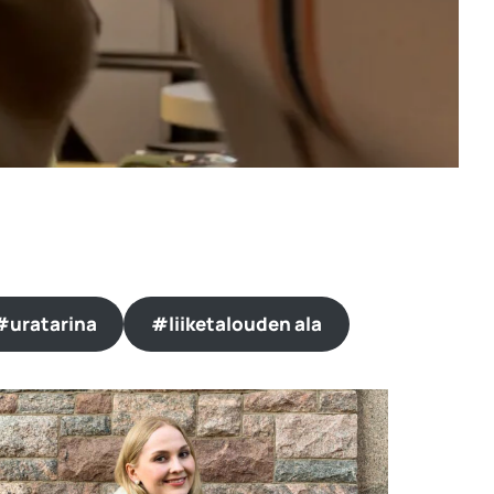
#uratarina
#liiketalouden ala