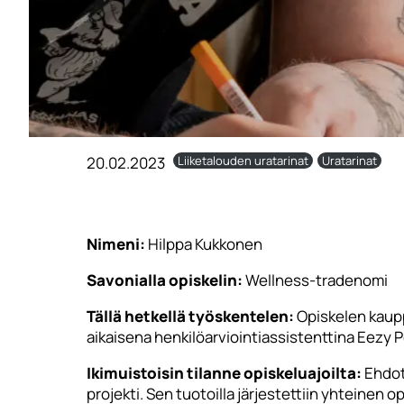
20.02.2023
Liiketalouden uratarinat
Uratarinat
Nimeni:
Hilppa Kukkonen
Savonialla opiskelin:
Wellness-tradenomi
Tällä hetkellä työskentelen:
Opiskelen kaupp
aikaisena henkilöarviointiassistenttina Eezy P
Ikimuistoisin tilanne opiskeluajoilta:
Ehdot
projekti. Sen tuotoilla järjestettiin yhteinen o