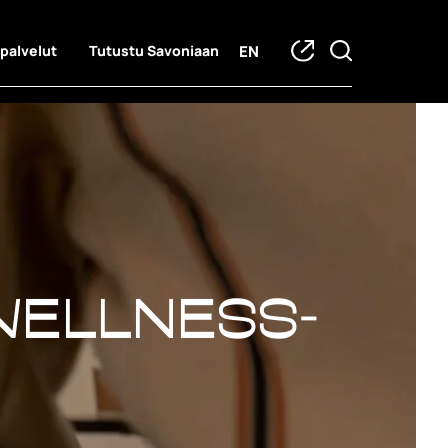
EN
 palvelut
Tutustu Savoniaan
Wellness-