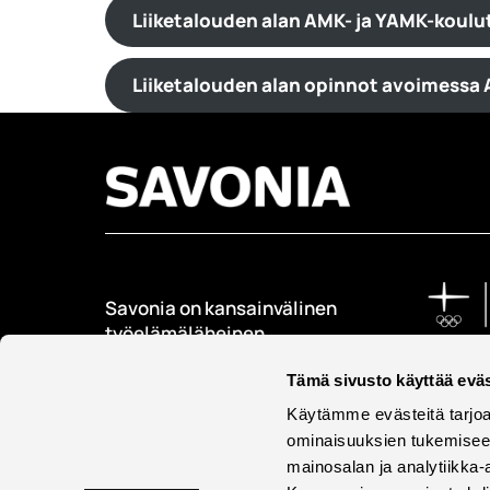
Liiketalouden alan AMK- ja YAMK-koulu
Liiketalouden alan opinnot avoimessa
Savonia on kansainvälinen
työelämäläheinen
korkeakoulu, joka
Tämä sivusto käyttää eväs
kouluttaa, tutkii, kehittää
ja innovoi.
Käytämme evästeitä tarjoa
ominaisuuksien tukemisee
Opiskelijoita + 9000
mainosalan ja analytiikka-
Työntekijöitä + 600