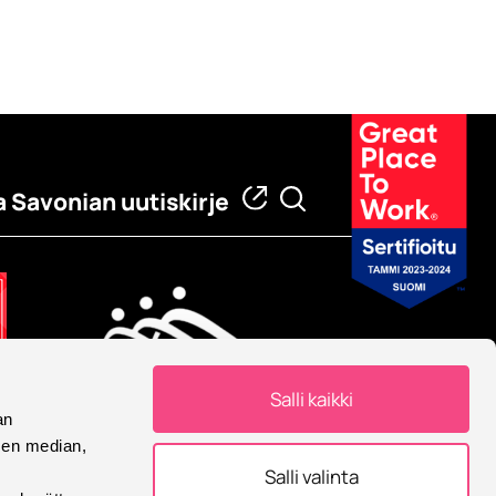
a Savonian uutiskirje
Salli kaikki
an
Eurooppalainen yliopisto
sen median,
Savonia on mukana
Salli valinta
Eurooppalainen yliopisto -