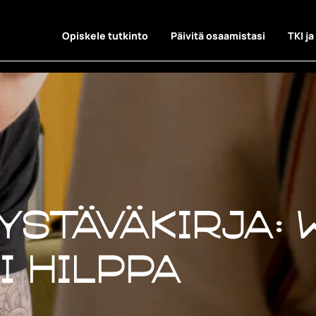
Opiskele tutkinto
Päivitä osaamistasi
TKI ja
ystäväkirja: 
 Hilppa