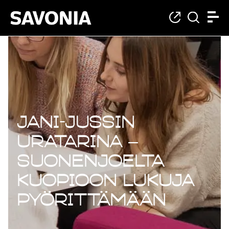
Jani-Jussin
uratarina –
Suonenjoelta
Kuopioon lukuja
pyörittämään