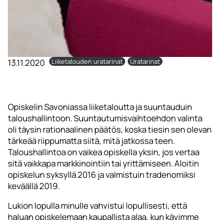
13.11.2020
Liiketalouden uratarinat
Uratarinat
Opiskelin Savoniassa liiketaloutta ja suuntauduin
taloushallintoon. Suuntautumisvaihtoehdon valinta
oli täysin rationaalinen päätös, koska tiesin sen olevan
tärkeää riippumatta siitä, mitä jatkossa teen.
Taloushallintoa on vaikea opiskella yksin, jos vertaa
sitä vaikkapa markkinointiin tai yrittämiseen. Aloitin
opiskelun syksyllä 2016 ja valmistuin tradenomiksi
keväällä 2019.
Lukion lopulla minulle vahvistui lopullisesti, että
haluan opiskelemaan kaupallista alaa, kun kävimme