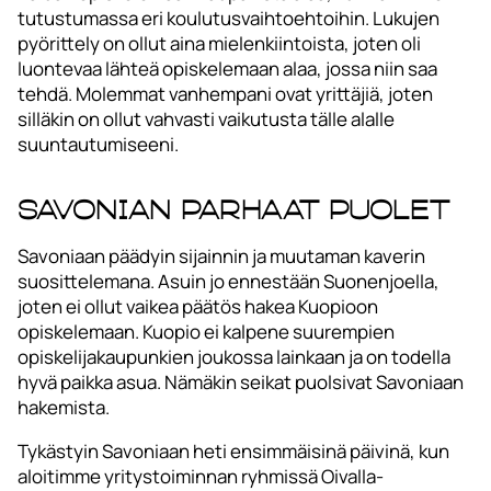
tutustumassa eri koulutusvaihtoehtoihin. Lukujen
pyörittely on ollut aina mielenkiintoista, joten oli
luontevaa lähteä opiskelemaan alaa, jossa niin saa
tehdä. Molemmat vanhempani ovat yrittäjiä, joten
silläkin on ollut vahvasti vaikutusta tälle alalle
suuntautumiseeni.
Savonian parhaat puolet
Savoniaan päädyin sijainnin ja muutaman kaverin
suosittelemana. Asuin jo ennestään Suonenjoella,
joten ei ollut vaikea päätös hakea Kuopioon
opiskelemaan. Kuopio ei kalpene suurempien
opiskelijakaupunkien joukossa lainkaan ja on todella
hyvä paikka asua. Nämäkin seikat puolsivat Savoniaan
hakemista.
Tykästyin Savoniaan heti ensimmäisinä päivinä, kun
aloitimme yritystoiminnan ryhmissä Oivalla-