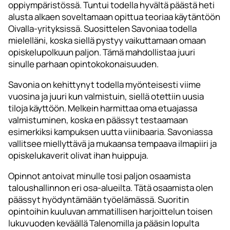
oppiympäristössä. Tuntui todella hyvältä päästä heti
alusta alkaen soveltamaan opittua teoriaa käytäntöön
Oivalla-yrityksissä. Suosittelen Savoniaa todella
mielelläni, koska siellä pystyy vaikuttamaan omaan
opiskelupolkuun paljon. Tämä mahdollistaa juuri
sinulle parhaan opintokokonaisuuden.
Savonia on kehittynyt todella myönteisesti viime
vuosina ja juuri kun valmistuin, siellä otettiin uusia
tiloja käyttöön. Melkein harmittaa oma etuajassa
valmistuminen, koska en päässyt testaamaan
esimerkiksi kampuksen uutta viinibaaria. Savoniassa
vallitsee miellyttävä ja mukaansa tempaava ilmapiiri ja
opiskelukaverit olivat ihan huippuja.
Opinnot antoivat minulle tosi paljon osaamista
taloushallinnon eri osa-alueilta. Tätä osaamista olen
päässyt hyödyntämään työelämässä. Suoritin
opintoihin kuuluvan ammatillisen harjoittelun toisen
lukuvuoden keväällä Talenomilla ja pääsin lopulta