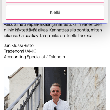
Paljon siihen opintojen, työn ja harrastuksien
Kiellä
aikatauluttamiseen sai aikaa käyttää, mutta kyllä se oli
sen arvoista. Kun panostin kouluun enemmän, niin se
vaikutti heti vapaa-aikaan ja harrastuksiin vähentäen
niihin käytettävää aikaa. Kannattaa siis pohtia, miten
aikansa haluaa käyttää ja mikä on itselle tärkeää.
Jani-Jussi Risto
Tradenomi (AMK)
Accounting Specialist / Talenom