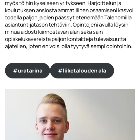
myös töihin kyseiseen yritykseen. Harjoittelun ja
koulutuksen ansiosta ammatillinen osaamiseni kasvoi
todella paljon ja olen päässyt etenemään Talenomilla
asiantuntijatason tehtäviin. Opintojeni avulla löysin
minua aidosti kiinnostavan alan sekä sain
opiskelukavereista paljon kontakteja tulevaisuutta
ajatellen, joten en voisi olla tyytyväisempi opintoihin.
#uratarina
#liiketalouden ala