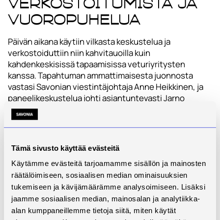
Verkostoitumista ja
vuoropuhelua
Päivän aikana käytiin vilkasta keskustelua ja
verkostoiduttiin niin kahvitauoilla kuin
kahdenkeskisissä tapaamisissa veturiyritysten
kanssa. Tapahtuman ammattimaisesta juonnosta
vastasi Savonian viestintäjohtaja Anne Heikkinen, ja
paneelikeskustelua johti asiantuntevasti Jarno
Ruusunen (Savonia AMK). Paneeli kokosi yhteen
yritykset, rahoittajat ja alueelliset vaikuttajat
keskustelemaan siitä, miten monialaiset verkostot
voivat vastata ilmastotavoitteisiin ja
Tämä sivusto käyttää evästeitä
energiamurrokseen.
Käytämme evästeitä tarjoamamme sisällön ja mainosten
räätälöimiseen, sosiaalisen median ominaisuuksien
Tapahtuma osana
tukemiseen ja kävijämäärämme analysoimiseen. Lisäksi
laajempaa muutosta
jaamme sosiaalisen median, mainosalan ja analytiikka-
alan kumppaneillemme tietoja siitä, miten käytät