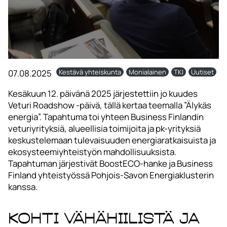
07.08.2025
Kestävä yhteiskunta
Monialainen
TKI
Uutiset
Kesäkuun 12. päivänä 2025 järjestettiin jo kuudes
Veturi Roadshow -päivä, tällä kertaa teemalla ”Älykäs
energia”. Tapahtuma toi yhteen Business Finlandin
veturiyrityksiä, alueellisia toimijoita ja pk-yrityksiä
keskustelemaan tulevaisuuden energiaratkaisuista ja
ekosysteemiyhteistyön mahdollisuuksista.
Tapahtuman järjestivät BoostECO-hanke ja Business
Finland yhteistyössä Pohjois-Savon Energiaklusterin
kanssa.
Kohti vähähiilistä ja