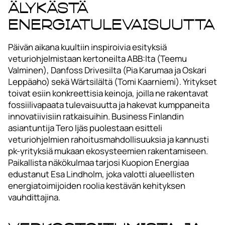
älykästä
energiatulevaisuutta
Päivän aikana kuultiin inspiroivia esityksiä
veturiohjelmistaan kertoneilta ABB:lta (Teemu
Valminen), Danfoss Drivesilta (Pia Karumaa ja Oskari
Leppäaho) sekä Wärtsilältä (Tomi Kaarniemi). Yritykset
toivat esiin konkreettisia keinoja, joilla ne rakentavat
fossiilivapaata tulevaisuutta ja hakevat kumppaneita
innovatiivisiin ratkaisuihin. Business Finlandin
asiantuntija Tero Ijäs puolestaan esitteli
veturiohjelmien rahoitusmahdollisuuksia ja kannusti
pk-yrityksiä mukaan ekosysteemien rakentamiseen.
Paikallista näkökulmaa tarjosi Kuopion Energiaa
edustanut Esa Lindholm, joka valotti alueellisten
energiatoimijoiden roolia kestävän kehityksen
vauhdittajina.