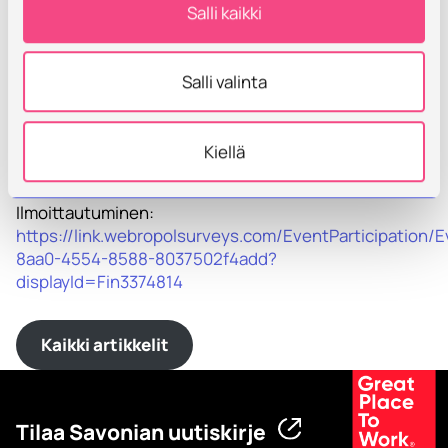
Salli kaikki
Tapahtuma saa jatkoa keskiviikkona 3.9. Kuopion
Savilahdessa. Mukana Veturi-yrityksistä ovat
Andritz ja Nokia.
Salli valinta
Alla linkki lisätietoihin ja ilmoittautumiseen.
https://boosteco.fi/veturi-roadshow-tapahtuma-3-9-
Kiellä
2025-aqua-pro-nokia-ja-andritz/
Ilmoittautuminen:
https://link.webropolsurveys.com/EventParticipation
8aa0-4554-8588-8037502f4add?
displayId=Fin3374814
Kaikki artikkelit
Tilaa Savonian uutiskirje