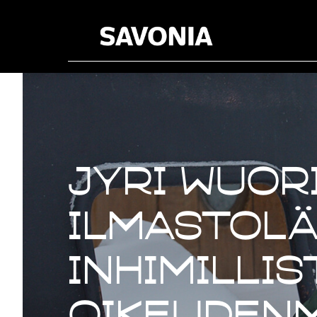
Jyri Wuori
ilmastolä
inhimilli
oikeudenm