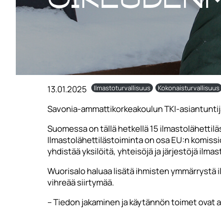
13.01.2025
Ilmastoturvallisuus
Kokonaisturvallisuus
Savonia-ammattikorkeakoulun TKI-asiantunti
Suomessa on tällä hetkellä 15 ilmastolähettiläs
Ilmastolähettilästoiminta on osa EU:n komiss
yhdistää yksilöitä, yhteisöjä ja järjestöjä i
Wuorisalo haluaa lisätä ihmisten ymmärrystä 
vihreää siirtymää.
– Tiedon jakaminen ja käytännön toimet ovat