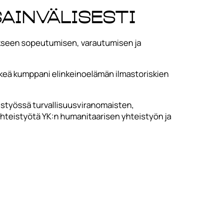
ainvälisesti
okseen sopeutumisen, varautumisen ja
keä kumppani elinkeinoelämän ilmastoriskien
istyössä turvallisuusviranomaisten,
yhteistyötä YK:n humanitaarisen yhteistyön ja