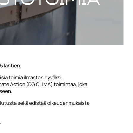
5 lähtien.
isia toimia ilmaston hyväksi.
mate Action (DG CLIMA) toimintaa, joka
iseen.
ulutusta sekä edistää oikeudenmukaista
.