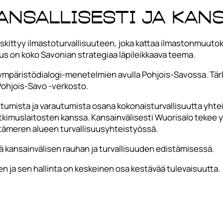
nsallisesti ja kans
kittyy ilmastoturvallisuuteen, joka kattaa ilmastonmuut
suus on koko Savonian strategiaa läpileikkaava teema.
mpäristödialogi-menetelmien avulla Pohjois-Savossa. Tär
 Pohjois-Savo -verkosto.
tumista ja varautumista osana kokonaisturvallisuutta yhte
tkimuslaitosten kanssa. Kansainvälisesti Wuorisalo tekee 
 Itämeren alueen turvallisuusyhteistyössä.
 kansainvälisen rauhan ja turvallisuuden edistämisessä.
n ja sen hallinta on keskeinen osa kestävää tulevaisuutta.