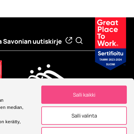
a Savonian uutiskirje
Salli kaikki
an
Eurooppalainen yliopisto
sen median,
Savonia on mukana
Salli valinta
Eurooppalainen yliopisto -
on kerätty,
allianssissa.