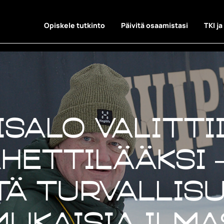
Opiskele tutkinto
Päivitä osaamistasi
TKI ja
salo valitti
hettilääksi 
stä turvallis
ukaisia ilma