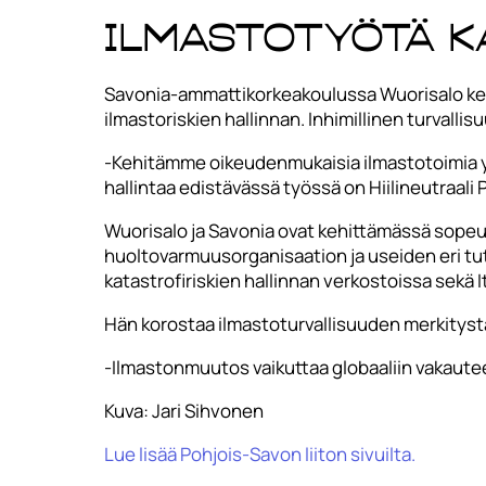
Ilmastotyötä ka
Savonia-ammattikorkeakoulussa Wuorisalo kes
ilmastoriskien hallinnan. Inhimillinen turvalli
-Kehitämme oikeudenmukaisia ilmastotoimia y
hallintaa edistävässä työssä on Hiilineutraali
Wuorisalo ja Savonia ovat kehittämässä sopeu
huoltovarmuusorganisaation ja useiden eri tu
katastrofiriskien hallinnan verkostoissa sekä
Hän korostaa ilmastoturvallisuuden merkitystä
-Ilmastonmuutos vaikuttaa globaaliin vakautee
Kuva: Jari Sihvonen
Lue lisää Pohjois-Savon liiton sivuilta.