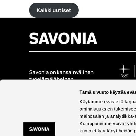
Kaikki uutiset
Savonia on kansainvälinen
työelämäläheinen
korkeakoulu, joka
Tämä sivusto käyttää eväs
kouluttaa, tutkii, kehittää
ja innovoi.
Käytämme evästeitä tarjoa
ominaisuuksien tukemisee
Opiskelijoita + 9000
mainosalan ja analytiikka-
Työntekijöitä + 600
Kumppanimme voivat yhdistää 
kun olet käyttänyt heidän 