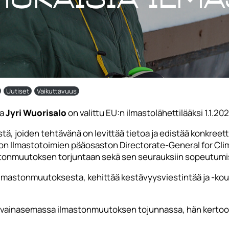
Uutiset
Vaikuttavuus
ja
Jyri Wuorisalo
on valittu EU:n ilmastolähettilääksi 1.1.202
tä, joiden tehtävänä on levittää tietoa ja edistää konkreett
ion Ilmastotoimien pääosaston Directorate-General for Cli
lmastonmuutoksen torjuntaan sekä sen seurauksiin sopeutum
ilmastonmuutoksesta, kehittää kestävyysviestintää ja -ko
 avainasemassa ilmastonmuutoksen tojunnassa, hän kertoo