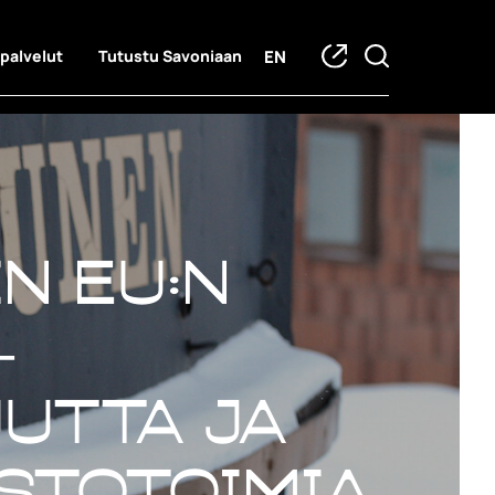
EN
 palvelut
Tutustu Savoniaan
in EU:n
–
uutta ja
stotoimia