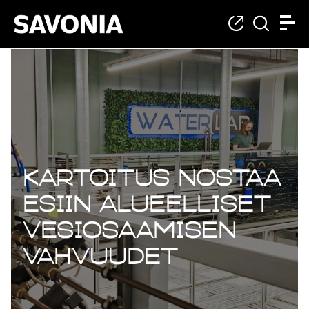
Kartoitus nostaa
esiin alueelliset
vesiosaamisen
vahvuudet