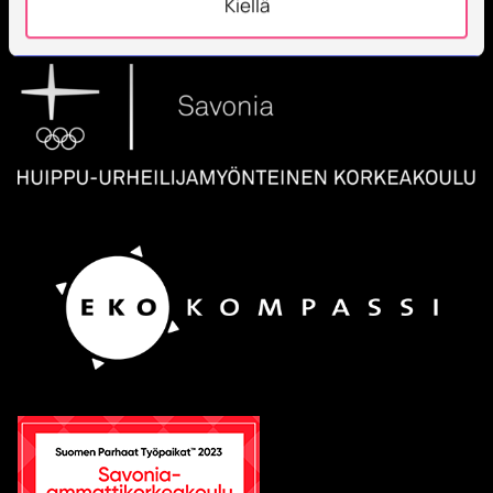
Kiellä
Työntekijöitä + 600