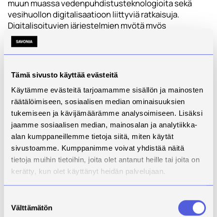
muun muassa vedenpuhdistusteknologioita sekä
vesihuollon digitalisaatioon liittyviä ratkaisuja.
Digitalisoituvien järjestelmien myötä myös
kyberturvallisuus on noussut tärkeäksi osaksi vesialan
osaamista.
Innokaupunkien vesiosaamisen
Tämä sivusto käyttää evästeitä
vetovastuuhankkeessa on toteutettu
osaamisprofilointi, joka kokoaa eri puolille Suomea
Käytämme evästeitä tarjoamamme sisällön ja mainosten
sijoittuvan vesialan osaamisen yhteen. Kartoitus
räätälöimiseen, sosiaalisen median ominaisuuksien
tekee näkyväksi kaupunkien vahvuudet, tarjonnan
tukemiseen ja kävijämäärämme analysoimiseen. Lisäksi
yrityksille ja luo pohjaa strategiselle kehittämiselle.
jaamme sosiaalisen median, mainosalan ja analytiikka-
alan kumppaneillemme tietoja siitä, miten käytät
– Profilointityön tavoitteena on selkiyttää Suomen
sivustoamme. Kumppanimme voivat yhdistää näitä
alueellisia erikoistumisalueita ja yhteistyön paikkoja,
tietoja muihin tietoihin, joita olet antanut heille tai joita on
kertoo
projektipäällikkö Jukka Hakola Savonia-
kerätty, kun olet käyttänyt heidän palvelujaan.
ammattikorkeakoulusta.
Lue lisää:
https://innokaupungit.fi/innokaupungeissa-
Suostumuksen
kartoitettiin-vesiosaamisen-vahvuudet/
Välttämätön
valinta