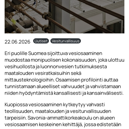
22.06.2026
Uutiset
Vesiturvallisuus
Eri puolille Suomea sijoittuva vesiosaaminen
muodostaa monipuolisen kokonaisuuden, joka ulottuu
vesihuollosta ja luonnonvesien tutkimuksesta
maatalouden vesiratkaisuihin sekä
mittausteknologioihin. Osaamisen profilointi auttaa
tunnistamaan alueelliset vahvuudet ja vahvistamaan
niiden hyödyntämistä kansallisesti ja kansainvälisesti.
Kuopiossa vesiosaaminen kytkeytyy vahvasti
teollisuuden, maatalouden ja vesiturvallisuuden
tarpeisiin. Savonia-ammattikorkeakoulu on alueen
vesiosaamisen keskeinen kehittäjä, jossa edistetään