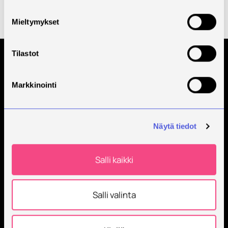
Kaikki uutiset
Mieltymykset
Tilastot
Tilaa Savonian uutiskirje
Markkinointi
Näytä tiedot
Salli kaikki
Savonia on kansainvälinen työelämäläheinen
korkeakoulu, joka kouluttaa, tutkii, kehittää ja
Salli valinta
innovoi.
Opiskelijoita + 9000