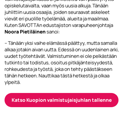
opiskelutaivalta, vaan myös uusia alkuja. Tänään
juhlittiin uusia osaajia, joiden seuraavat askeleet
vievät eri puolille työelämää, alueita ja maailmaa.
Kuten SAVOTTAn edustajiston varapuheenjohtaja
Noora Pietiläinen
sanoi:
– Tänään yksi vaihe elämässä päättyy, mutta samalla
alkaa jotakin aivan uutta. Edessä on uudenlainen arki,
uudet työtehtävät. Valmistuminen ei ole pelkästään
tutkinto tai todistus, osoitus pitkäjänteisyydestä,
rohkeudesta ja työstä, joka on tehty päästäkseen
tähän hetkeen. Nauttikaa tästä hetkestä ja olkaa
ylpeitä.
Katso Kuopion valmistujaisjuhlan tallenne