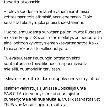
tarvetta jatkossakin.
– Tulevaisuudessa ei tarvita vähemmän ihmisiä
kohtaamaan toisia ihmisiä, vaan enemmän. Ei ole
sellaista tekoälyä, joka pitäisi kädestä kiinni.
Huoltovarmuudesta puhutaan paljon, mutta Rusasen
mukaan Pohjois-Savossa sen merkitys on tiedostettu
aina: peltoon kylvetty siemen kasvattaa satoa. Kaikki
tämä on kokonaisturvallisuustyötä.
Tulevaisuuteen kaupunginjohtaja ohjeisti
suhtautumaan toiveikkuudella ja positiivisella
mielellä, huumoriakin tarvitaan.
-Minä uskon, että teidän sukupolvenne vielä yllättää!
Iisalmen valmistujaisjuhlassa Opiskelijakunta
SAVOTTAn tervehdyksen toi edustajiston
puheenjohtaja
Miinus Mukala.
Musiikista vastasivat
Ylä-Savon Musiikkiopiston soittajat.