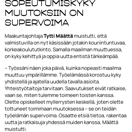
Sopeutumiskyky
muutoksiin on
supervoima
Maakuntajohtaja
Tytti Määttä
muistutti, että
valmistuvilla on nyt käsissään jotakin kouriintuntuvaa,
korkeakoulututkinto. Samalla maailman muuttuessa,
on kyky kehittyä ja oppia uutta entistä tärkeämpää.
– Työssäni näen joka päivä, kuinka nopeasti maailma
muuttuu ympärillämme. Työelämässä korostuu kyky
yhdistellä ja ajatella uudella tavalla asioita.
Yhteistyötaitoja tarvitaan. Saavutukset eivät ratkaise,
vaan se, miten tulemme toimeen toisten kanssa.
Olette opiskelleet myllerrysten keskellä, joten olette
tottuneet toimimaan muutoksessa – se on teidän
työelämän supervoima. Osaatte etsiä tietoa, rakentaa
uutta ja ratkaisuja yhdessä muiden kanssa, Määttä
muistutti.