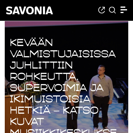
Kevään
valmistujaisissa
juhlittiin
rohkeutta,
supervoimia ja
ikimuistoisia
hetkiä – katso
kuvat
Musiikkikeskukse