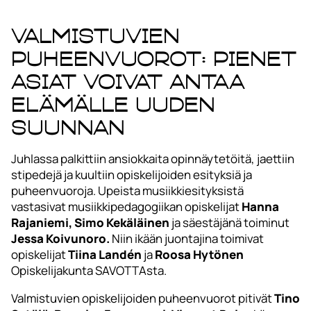
Valmistuvien
puheenvuorot: Pienet
asiat voivat antaa
elämälle uuden
suunnan
Juhlassa palkittiin ansiokkaita opinnäytetöitä, jaettiin
stipedejä ja kuultiin opiskelijoiden esityksiä ja
puheenvuoroja. Upeista musiikkiesityksistä
vastasivat musiikkipedagogiikan opiskelijat
Hanna
Rajaniemi,
Simo Kekäläinen
ja säestäjänä toiminut
Jessa Koivunoro.
Niin ikään juontajina toimivat
opiskelijat
Tiina Landén
ja
Roosa Hytönen
Opiskelijakunta SAVOTTAsta.
Valmistuvien opiskelijoiden puheenvuorot pitivät
Tino