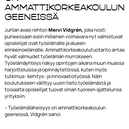
ammattikorkeakoulun
geeneissä
Juhlan avasi rehtori
Mervi Vidgrén,
joka nosti
puheessaan esiin millainen voimavara nyt valmistuvat
opiskelijat ovat työelämälle ja alueen
elinkeinoelämälle. Ammattikorkeakoulutuotanto antaa
hyvät valmiudet työelämän murrokseen.
Työelämäyhteys näkyy opintojen aikana muun muassa
harjoitteluissa ja opinnäytetöissä, kuten myös
tutkimus- kehitys- ja innovaatiotyössä. Näin
koulutukseen välittyy uusin tieto työelämästä ja
toisaalta opiskelijat tuovat oman tuoreen ajattelunsa
yrityksiin.
– Työelämäläheisyys on ammattikorkeakoulun
geeneissä, Vidgrén sanoi.