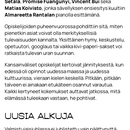
Setälä
,
Promise Fuangunyi,
Vincent Bui
sekä
Matias Koivisto
, jonka sävellyksen ensiesitys kuultiin
Almareetta Rantalan
pianolla esittämänä.
Opiskelijoiden puheenvuorossa pohdittiin sitä, miten
pienetkin asiat voivat olla merkityksellisiä
tulevaisuuden kannalta. Yksittäinen hymy, keskustelu,
opetuutori, googlaus tai vaikka kivi-paperi-sakset voi
ratkaista tulevan uran suunnan.
Kansainväliset opiskelijat kertoivat jännityksestä, kun
edessä oli opinnot uudessa maassa ja uudessa
kulttuurissa, vieraan kielen keskellä. Pitkään, pitkään
talveen ei ainakaan etukäteen osannut varautua.
Kaikki kertyneet kokemukset auttavat jatkossa, mitä
elämässä tuleekaan vastaan, he pohtivat.
Uusia alkuja
Valmistujaisjuhlassa ei juhlistettu vain päättynyttä