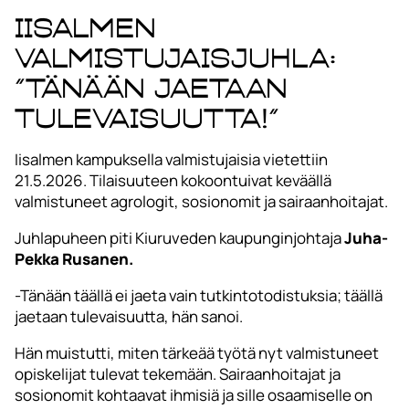
Iisalmen
valmistujaisjuhla:
”Tänään jaetaan
tulevaisuutta!”
Iisalmen kampuksella valmistujaisia vietettiin
21.5.2026. Tilaisuuteen kokoontuivat keväällä
valmistuneet agrologit, sosionomit ja sairaanhoitajat.
Juhlapuheen piti Kiuruveden kaupunginjohtaja
Juha-
Pekka Rusanen.
-Tänään täällä ei jaeta vain tutkintotodistuksia; täällä
jaetaan tulevaisuutta, hän sanoi.
Hän muistutti, miten tärkeää työtä nyt valmistuneet
opiskelijat tulevat tekemään. Sairaanhoitajat ja
sosionomit kohtaavat ihmisiä ja sille osaamiselle on