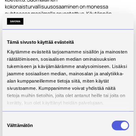
kokonaisturvallisuusosaaminen on monessa
suhteessa maailmalla arvostettua. Käytännön
stressitestissä on kuitenkin myös havaittu, missä
asiossa varustautumisessa on parantamisen varaa.
Lonka, Lassheikki ja Suomen tuotekehitysyhdistyksen
Tämä sivusto käyttää evästeitä
toiminnanjohtaja
Pasi Sillanpää
olivat yhtä mieltä
Käytämme evästeitä tarjoamamme sisällön ja mainosten
siitä, että ammattikorkeakoulut ovat yhdessä
räätälöimiseen, sosiaalisen median ominaisuuksien
yritysten kanssa keskeisiä tekijöitä
tukemiseen ja kävijämäärämme analysoimiseen. Lisäksi
kokonaisturvallisuuden kehittämisessä.
jaamme sosiaalisen median, mainosalan ja analytiikka-
-Monilla ammattikorkeakouluilla on erittäin hyvät
alan kumppaneillemme tietoja siitä, miten käytät
resurssit ja verkostot tehdä tutkimus- ja
sivustoamme. Kumppanimme voivat yhdistää näitä
kehitystoimintaa sekä ajantasaiset laitteet, jotka
tietoja muihin tietoihin, joita olet antanut heille tai joita on
voivat olla hyödyksi myös elinkeinoelämälle. Myös
kerätty, kun olet käyttänyt heidän palvelujaan.
rooli tulevaisuuden osaajien kouluttajana on
merkittävä. Savoniassa ollaankin yhteistyön kanssa jo
Suostumuksen
pitkällä, esimerkiksi Business Centerin monipuolisen
Välttämätön
valinta
yrittäjyys- ja innovaatio-osaamisen kehittämisen
myötä.