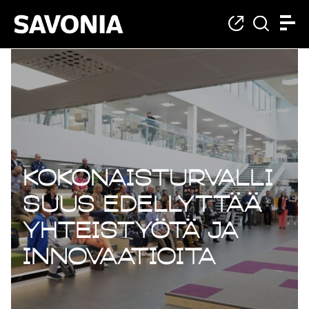
Kokonaisturvalli
suus edellyttää
yhteistyötä ja
innovaatioita