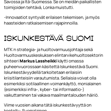
Savossa ja Itä-Suomessa. Se on meidän paikallisten
toimijoiden tehtävä, Lonka muistutti.
-Innovaatiot syntyvät erilaisen tekemisen, ja myös
haasteiden ratkaisemisen rajapinnoilla.
Iskunkestävä Suomi
MTK:n strategia- ja huoltovarmuusjohtaja sekä
Huoltovarmuuskeskuksen elintarvikehuoltosektorin
sihteeri
Markus Lassheikki
käytti omassa
puheenvuorossaan käsitettä Iskunkestävä Suomi.
Iskunkestävyydellä tarkoitetaan erilaisiin
kriisitilanteisiin varautumista. Sellaisia voivat olla
esimerkiksi sotilaallinen voimankäyttö, monialainen
(esimerkiksi infra-, kyber- tai informaatio-)
vaikuttaminen tai vakava maailmantalouden häiriö.
Viime vuosien aikana tätä iskunkestävyyttä on
koeteltu. Suomalainen