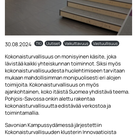
30.08.2024
TKI
Uutiset
Vaikuttavuus
Vastuullisuus
Kokonaisturvallisuus on monisyinen käsite, joka
lävistää kaikki yhteiskunnan toiminnot. Siksi myös
kokonaisturvallisuudesta huolehtimiseen tarvitaan
mukaan mahdollisimman monipuolisesti eri alojen
toimijoita. Kokonaisturvallisuus on myös
ajankohtainen, koko itäistä Suomea yhdistävä teema.
Pohjois-Savossa onkin alettu rakentaa
kokonaisturvallisuutta edistävää verkostoa ja
toimintamallia.
Savonian Kampussydämessä järjestettiin
Kokonaisturvallisuuden klusterin Innovaatioista