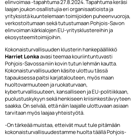
elinvoimaa -tapahtuma 27.8.2024. Tapahtuma keräsi
laajan joukon osallistujia eri organisaatioista ja
yrityksistä kuuntelemaan toimijoiden puheenvuoroja,
verkostoitumaan sekä tutustumaan Pohjois-Savon
elinvoiman kärkialojen EU-yritysklustereihin ja
ekosysteemitoimijoihin.
Kokonaisturvallisuuden klusterin hankepäällikkö
Harriet Lonka
avasi teemaa kouriintuntuvasti
Pohjois-Savossa niin kovin tutun lehmän kautta.
Kokonaisturvallisuuden käsite ulottuu tässä
tapauksessa paitsi karjatalouteen, myös maan
huoltovarmuuteen ja ruokaturvaan,
kyberturvallisuuteen, kansalliseen ja EU-politiikkaan,
puolustuskykyyn sekä henkiseen kriisinkestävyyteen
saakka. On selvää, että näin laajalle ulottuvaan asiaan
tarvitaan myös laajaa yhteistyötä.
-On tärkeää muistaa, etteivät muut tule pitämään
kokonaisturvallisuudestamme huolta täällä Pohjois-