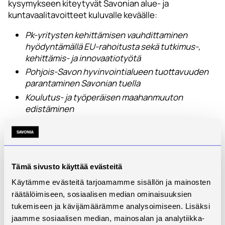
kysymykseen kiteytyvät Savonian alue- ja
kuntavaalitavoitteet kuluvalle keväälle:
Pk-yritysten kehittämisen vauhdittaminen
hyödyntämällä EU-rahoitusta sekä tutkimus-,
kehittämis- ja innovaatiotyötä
Pohjois-Savon hyvinvointialueen tuottavuuden
parantaminen Savonian tuella
Koulutus- ja työperäisen maahanmuuton
edistäminen
Ammattikorkeakoulujen aikuiskoulutuksen
kehittäminen työelämässä olevien osaamisen
vahvistamiseksi
Ammattikorkeakouluilla on kriittinen merkitys koko
Tämä sivusto käyttää evästeitä
Suomen elinvoiman takaajina. Ne kouluttavat
Käytämme evästeitä tarjoamamme sisällön ja mainosten
työmarkkinoille korkeakoulutettuja osaajia, tekevät
räätälöimiseen, sosiaalisen median ominaisuuksien
työelämää hyvin palvelevaa soveltavaa tutkimusta ja
tukemiseen ja kävijämäärämme analysoimiseen. Lisäksi
kehittämistä sekä edistävät koulutusperäistä
jaamme sosiaalisen median, mainosalan ja analytiikka-
maahanmuuttoa. Ammattikorkeakoulujen kyvykkyys ja