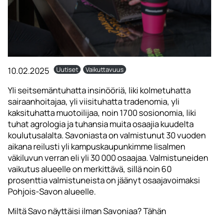
10.02.2025
Uutiset
Vaikuttavuus
Yli seitsemäntuhatta insinööriä, liki kolmetuhatta
sairaanhoitajaa, yli viisituhatta tradenomia, yli
kaksituhatta muotoilijaa, noin 1700 sosionomia, liki
tuhat agrologia ja tuhansia muita osaajia kuudelta
koulutusalalta. Savoniasta on valmistunut 30 vuoden
aikana reilusti yli kampuskaupunkimme Iisalmen
väkiluvun verran eli yli 30 000 osaajaa. Valmistuneiden
vaikutus alueelle on merkittävä, sillä noin 60
prosenttia valmistuneista on jäänyt osaajavoimaksi
Pohjois-Savon alueelle.
Miltä Savo näyttäisi ilman Savoniaa? Tähän