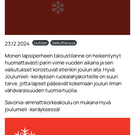
23.12.2024
Uutiset
Vaikuttavuus
Monen lapsiperheen taloustilanne on heikentynyt
huomattavasti parin viime vuoden aikana ja sen
vaikutukset korostuvat etenkin joulun alla. Hyvä
Joulumieli -keräyksen ruokalahjakorteille on suuri
tarve, jotta lapset pääsevät kokemaan joulun ilman
vähävaraisuuden tuomia huolia.
Savonia-ammattikorkeakoulu on mukana Hyvä
joulumieli -keräyksessä!