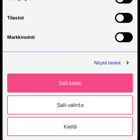
Tilaa Savonian uutiskirje
Tilastot
Markkinointi
Näytä tiedot
Savonia on kansainvälinen työelämäläheinen
Salli kaikki
korkeakoulu, joka kouluttaa, tutkii, kehittää ja
innovoi.
Salli valinta
Opiskelijoita + 9000
Työntekijöitä + 600
Kiellä