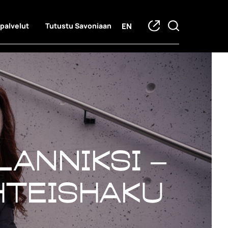
EN
 palvelut
Tutustu Savoniaan
anniksi –
hteishaku