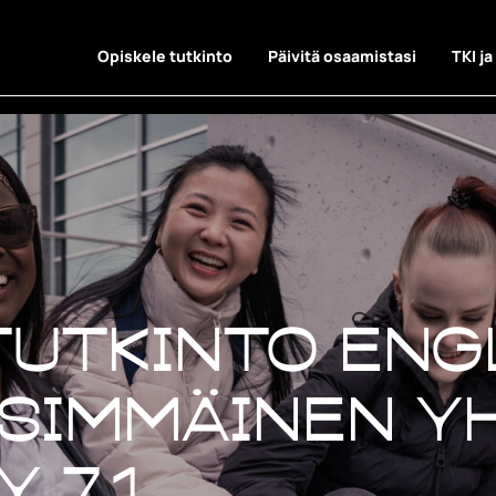
Opiskele tutkinto
Päivitä osaamistasi
TKI ja
tutkinto engl
simmäinen y
 7.1.