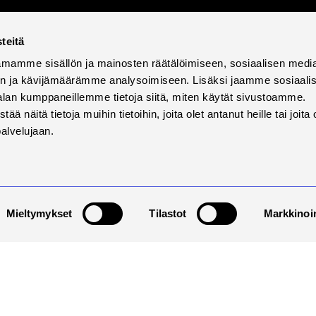
Tila
teitä
mamme sisällön ja mainosten räätälöimiseen, sosiaalisen medi
n ja kävijämäärämme analysoimiseen. Lisäksi jaamme sosiaali
alan kumppaneillemme tietoja siitä, miten käytät sivustoamme.
näitä tietoja muihin tietoihin, joita olet antanut heille tai joita 
palvelujaan.
Mieltymykset
Tilastot
Markkinoin
tettavuus
Tietosuoja ja evästeet
Väärinkäytösilmoi