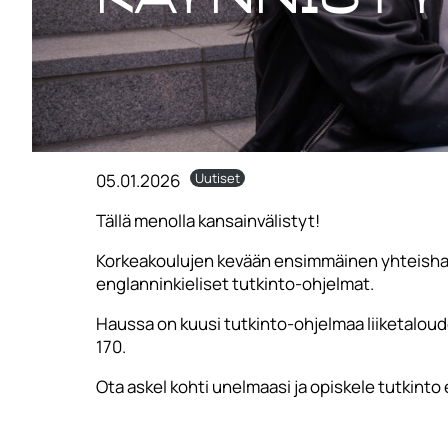
05.01.2026
Uutiset
Tällä menolla kansainvälistyt!
Korkeakoulujen kevään ensimmäinen yhteisha
englanninkieliset tutkinto-ohjelmat.
Haussa on kuusi tutkinto-ohjelmaa liiketalouden
170.
Ota askel kohti unelmaasi ja opiskele tutkint