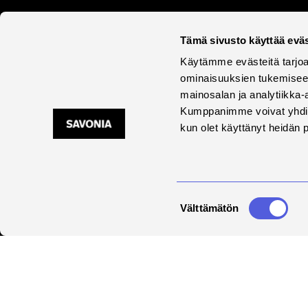
Tämä sivusto käyttää eväs
Käytämme evästeitä tarjoa
ominaisuuksien tukemisee
mainosalan ja analytiikka-
Savonia on kansainvälinen
Kumppanimme voivat yhdistää 
työelämäläheinen
kun olet käyttänyt heidän 
korkeakoulu, joka
kouluttaa, tutkii, kehittää
ja innovoi.
Opiskelijoita + 9000
Suostumuksen
Välttämätön
Työntekijöitä + 600
valinta
Saavu