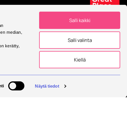
a Savonian uutiskirje
Salli kaikki
an
sen median,
Salli valinta
on kerätty,
Kiellä
Eurooppalainen yliopisto
Savonia on mukana
ti
Näytä tiedot
Eurooppalainen yliopisto -
allianssissa.
tukset