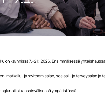
ku on käynnissä 7.–21.1.2026. Ensimmäisessä yhteishauss
, matkailu- ja ravitsemisalan, sosiaali- ja terveysalan ja t
o englanniksi kansainvälisessä ympäristössä!