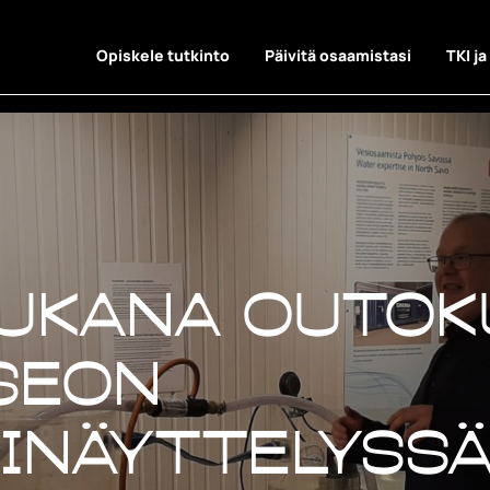
Opiskele tutkinto
Päivitä osaamistasi
TKI ja
mukana Outo
seon
inäyttelyss