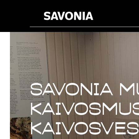
Savonia 
Kaivosmu
kaivosves