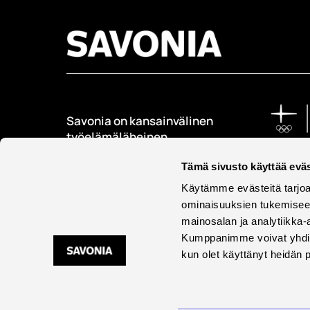
Savonia on kansainvälinen
työelämäläheinen
korkeakoulu, joka
Tämä sivusto käyttää eväs
kouluttaa, tutkii, kehittää
ja innovoi.
Käytämme evästeitä tarjoa
ominaisuuksien tukemisee
Opiskelijoita + 9000
mainosalan ja analytiikka-
Työntekijöitä + 600
Kumppanimme voivat yhdistää 
kun olet käyttänyt heidän 
Saavu