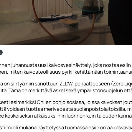
s
n juhannusta uusi kaivosvesinäyttely, joka nostaa esiin k
hen, miten kaivosteollisuus pyrkii kehittämään toimintaan
na on siirtyä niin sanottuun ZLDW-periaatteeseen (Zero Liqu
arvita. Tämä on merkittävä askel sekä ympäristönsuojelun 
sesti esimerkiksi Chilen pohjoisosissa, joissa kaivokset jo
tä voidaan tuottaa merivedestä suolanpoistolaitoksilla, mut
e keskeiseksi ratkaisuksi niin luonnon kuin talouden kannal
tiimi oli mukana näyttelyssä tuomassa esiin omaa kasvava