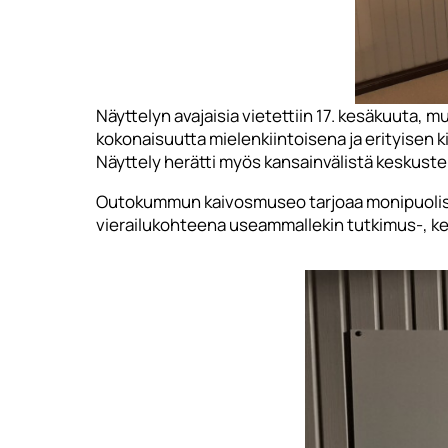
Näyttelyn avajaisia vietettiin 17. kesäkuuta, m
kokonaisuutta mielenkiintoisena ja erityisen ki
Näyttely herätti myös kansainvälistä keskustelua,
Outokummun kaivosmuseo tarjoaa monipuolisen 
vierailukohteena useammallekin tutkimus-, kehi