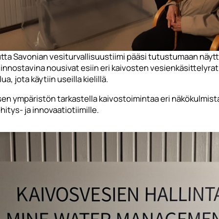
utta Savonian vesiturvallisuustiimi pääsi tutustumaan näytte
innostavina nousivat esiin eri kaivosten vesienkäsittelyratk
 jota käytiin useilla kielillä.
ympäristön tarkastella kaivostoimintaa eri näkökulmista, 
tys- ja innovaatiotiimille.