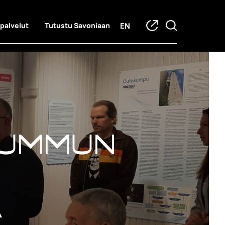
EN
 palvelut
Tutustu Savoniaan
kummun
ä