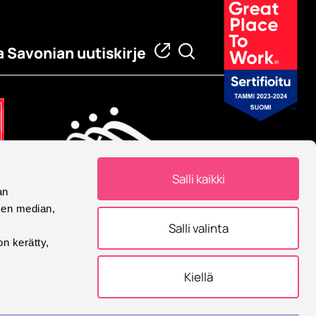
a Savonian uutiskirje
Salli kaikki
an
Eurooppalainen yliopisto
sen median,
Savonia on mukana
Salli valinta
Eurooppalainen yliopisto -
on kerätty,
allianssissa.
Kiellä
tukset