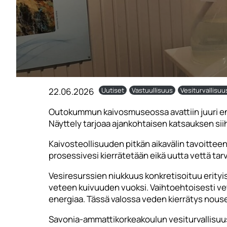
22.06.2026
Uutiset
Vastuullisuus
Vesiturvallisuu
Outokummun kaivosmuseossa avattiin juuri enne
Näyttely tarjoaa ajankohtaisen katsauksen sii
Kaivosteollisuuden pitkän aikavälin tavoittee
prosessivesi kierrätetään eikä uutta vettä t
Vesiresurssien niukkuus konkretisoituu erityi
veteen kuivuuden vuoksi. Vaihtoehtoisesti vet
energiaa. Tässä valossa veden kierrätys nouse
Savonia-ammattikorkeakoulun vesiturvallisuus