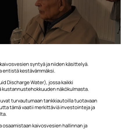
aivosvesien syntyä ja niiden käsittelyä.
sa entistä kestävämmäksi.
id Discharge Water), jossa kaikki
että kustannustehokkuuden näkökulmasta.
utuvat turvautumaan tankkiautoilla tuotavaan
ta tämä vaatii merkittäviä investointeja ja
ta.
a osaamistaan kaivosvesien hallinnan ja