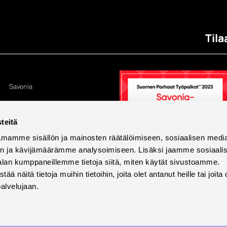
Tila
teitä
mamme sisällön ja mainosten räätälöimiseen, sosiaalisen medi
n ja kävijämäärämme analysoimiseen. Lisäksi jaamme sosiaali
alan kumppaneillemme tietoja siitä, miten käytät sivustoamme.
näitä tietoja muihin tietoihin, joita olet antanut heille tai joita 
palvelujaan.
tettavuus
Tietosuoja ja evästeet
Väärinkäytösilmoi