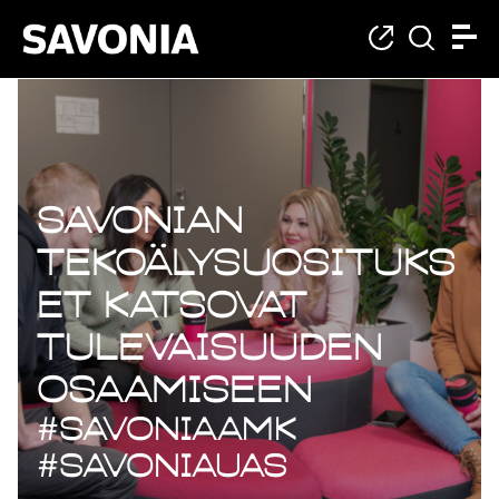
Savonian
tekoälysuosituks
et katsovat
tulevaisuuden
osaamiseen
#SavoniaAMK
#SavoniaUAS