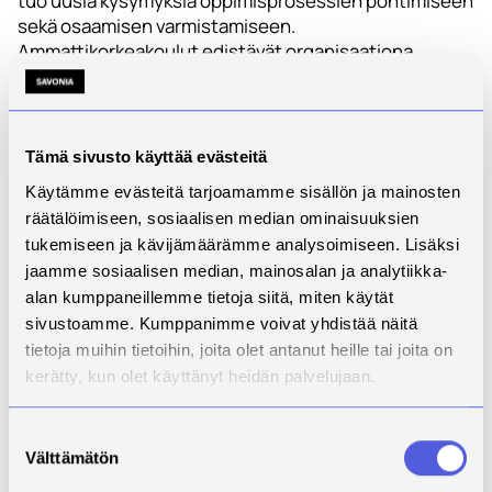
tuo uusia kysymyksiä oppimisprosessien pohtimiseen
sekä osaamisen varmistamiseen.
Ammattikorkeakoulut edistävät organisaationa,
opetuksessa ja tutkimuksessa tekoälyn
tarkoituksenmukaista sekä eettistä käyttöä.
Tekoälyllä on jo lähitulevaisuudessa merkittävä rooli
Tämä sivusto käyttää evästeitä
asiantuntijatehtävien työssä. Korkeakoulutuksen
Käytämme evästeitä tarjoamamme sisällön ja mainosten
tulee tarjota opiskelijoille laajat valmiudet hyödyntää
räätälöimiseen, sosiaalisen median ominaisuuksien
tekoälyn tarjoamia mahdollisuuksia.
tukemiseen ja kävijämäärämme analysoimiseen. Lisäksi
– Syksyllä opintonsa aloittavat
jaamme sosiaalisen median, mainosalan ja analytiikka-
ammattikorkeakouluopiskelijat, jotka valmistuvat
alan kumppaneillemme tietoja siitä, miten käytät
muutaman vuoden päästä, tulevat varmasti jokainen
sivustoamme. Kumppanimme voivat yhdistää näitä
hyödyntämään tekoälyä työssään tavalla tai toisella.
tietoja muihin tietoihin, joita olet antanut heille tai joita on
Olisi outoa, jos tätä teknologiaa ei hyödynnettäisi siis
kerätty, kun olet käyttänyt heidän palvelujaan.
jo opiskelujen aikana. Käytännön ohjeistuksia
tarkennetaan tietysti vielä ajan kuluessa, kertoo
Suostumuksen
Savonian koulutusjohtaja
Esa Viklund
.
Välttämätön
valinta