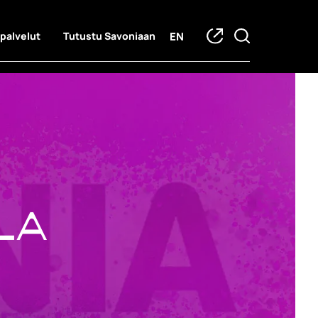
EN
 palvelut
Tutustu Savoniaan
la