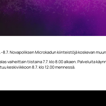
 7.–8.7. Novapoliksen Microkadun kiinteistöjä koskevan muu
as vaiheittain tiistaina 7.7. klo 8.00 alkaen. Palveluita käy
utuu keskiviikkoon 8.7. klo 12.00 mennessä.