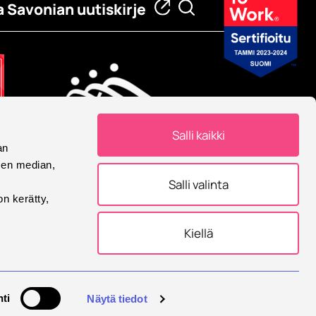
a Savonian uutiskirje
Salli kaikki
an
Eurooppalainen yliopisto
sen median,
Savonia on mukana
Salli valinta
Eurooppalainen yliopisto -
on kerätty,
allianssissa.
Kiellä
tukset
ti
Näytä tiedot