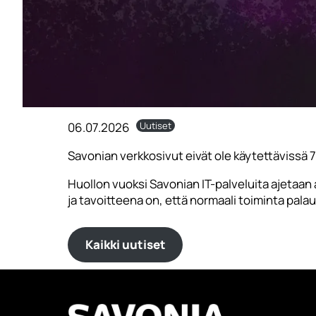
06.07.2026
Uutiset
Savonian verkkosivut eivät ole käytettävissä
Huollon vuoksi Savonian IT-palveluita ajetaan al
ja tavoitteena on, että normaali toiminta pala
Kaikki uutiset