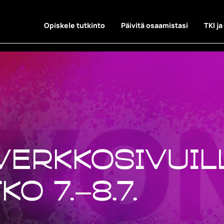
Opiskele tutkinto
Päivitä osaamistasi
TKI ja
verkkosivuil
o 7.–8.7.