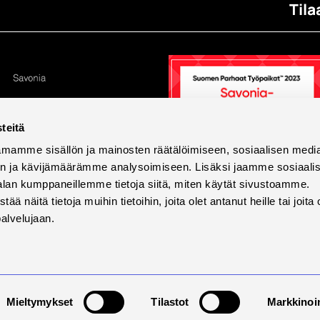
Tila
teitä
mamme sisällön ja mainosten räätälöimiseen, sosiaalisen medi
n ja kävijämäärämme analysoimiseen. Lisäksi jaamme sosiaali
alan kumppaneillemme tietoja siitä, miten käytät sivustoamme.
näitä tietoja muihin tietoihin, joita olet antanut heille tai joita 
palvelujaan.
tettavuus
Tietosuoja ja evästeet
Väärinkäytösilmoi
Mieltymykset
Tilastot
Markkinoin