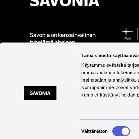
Savonia on kansainvälinen
työelämäläheinen
korkeakoulu, joka
Tämä sivusto käyttää eväs
kouluttaa, tutkii, kehittää
ja innovoi.
Käytämme evästeitä tarjoa
ominaisuuksien tukemisee
Opiskelijoita + 9000
mainosalan ja analytiikka-
Työntekijöitä + 600
Kumppanimme voivat yhdistää 
kun olet käyttänyt heidän 
Saavu
Suostumuksen
Välttämätön
valinta