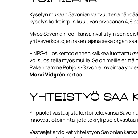
Kyselyn mukaan Savonian vahvuutena nähdään er
kyselyn korkeimpiin kuuluvan arvosanan 4,6 as
Myös Savonian rooli kansainvälistymisen edistäj
yritysverkostojen rakentajana sekä organisaa
– NPS-tulos kertoo ennen kaikkea luottamuks
voi suositella myös muille. Se on meille erittä
Rakennamme Pohjois-Savon elinvoimaa yhdessä 
Mervi Vidgrén
kertoo.
Yhteistyö saa k
Yli puolet vastaajista kertoi tekevänsä Savoni
innovaatiotoiminta, jota teki yli puolet vastaaj
Vastaajat arvioivat yhteistyön Savonian kanss