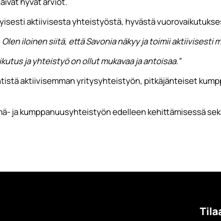
ivat hyvät arviot.
tyisesti aktiivisesta yhteistyöstä, hyvästä vuorovaikutukse
Olen iloinen siitä, että Savonia näkyy ja toimii aktiivisest
kutus ja yhteistyö on ollut mukavaa ja antoisaa.”
entistä aktiivisemman yritysyhteistyön, pitkäjänteiset ku
mä- ja kumppanuusyhteistyön edelleen kehittämisessä sekä
Tila