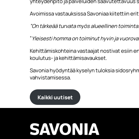
yhteydenpito ja palveluiden saavutettavuus sa
Avoimissa vastauksissa Savoniaa kiitettiin eri
”On tärkeää turvata myös alueellinen toiminta. 
”
Yleisesti homma on toiminut hyvin ja vuorovai
Kehittämiskohteina vastaajat nostivat esiin 
koulutus- ja kehittämisavaukset.
Savonia hyödyntää kyselyn tuloksia sidosryh
vahvistamisessa.
Kaikki uutiset