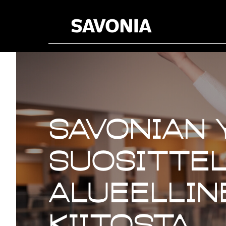
Savonian 
suosittel
alueellin
kiitosta