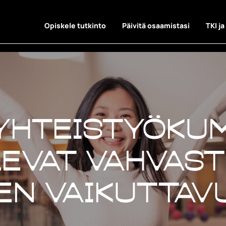
Opiskele tutkinto
Päivitä osaamistasi
TKI ja
yhteistyöku
evat vahvasti
en vaikuttav