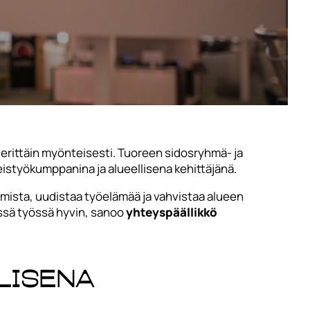
rittäin myönteisesti. Tuoreen sidosryhmä- ja
istyökumppanina ja alueellisena kehittäjänä.
mista, uudistaa työelämää ja vahvistaa alueen
ssä työssä hyvin, sanoo
yhteyspäällikkö
lisena