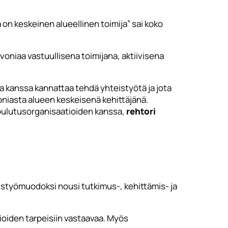
on keskeinen alueellinen toimija” sai koko
avoniaa vastuullisena toimijana, aktiivisena
 kanssa kannattaa tehdä yhteistyötä ja jota
voniasta alueen keskeisenä kehittäjänä.
koulutusorganisaatioiden kanssa,
rehtori
teistyömuodoksi nousi tutkimus-, kehittämis- ja
ioiden tarpeisiin vastaavaa. Myös