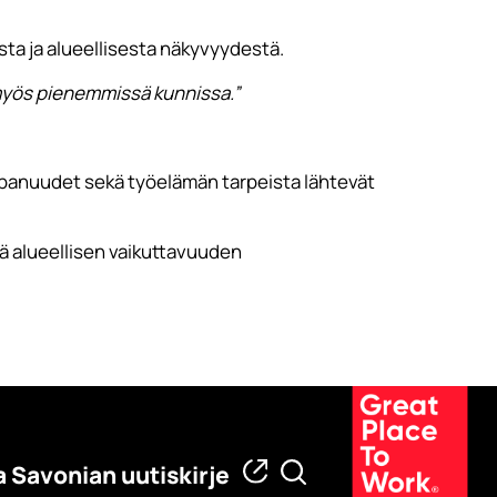
sta ja alueellisesta näkyvyydestä.
i myös pienemmissä kunnissa.”
mppanuudet sekä työelämän tarpeista lähtevät
 alueellisen vaikuttavuuden
a Savonian uutiskirje