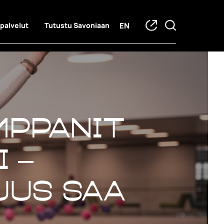
EN
 palvelut
Tutustu Savoniaan
mppanit
 –
uus saa