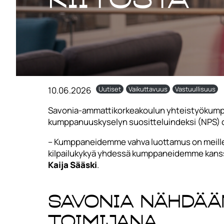
10.06.2026
Uutiset
Vaikuttavuus
Vastuullisuus
Savonia-ammattikorkeakoulun yhteistyökumppan
kumppanuuskyselyn suositteluindeksi (NPS) ol
– Kumppaneidemme vahva luottamus on meille e
kilpailukykyä yhdessä kumppaneidemme kanssa
Kaija Sääski
.
Savonia nähdää
toimijana