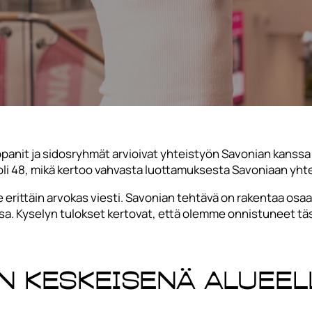
it ja sidosryhmät arvioivat yhteistyön Savonian kanssa e
i 48, mikä kertoo vahvasta luottamuksesta Savoniaan yhte
rittäin arvokas viesti. Savonian tehtävä on rakentaa osaa
. Kyselyn tulokset kertovat, että olemme onnistuneet tä
n keskeisenä alueel