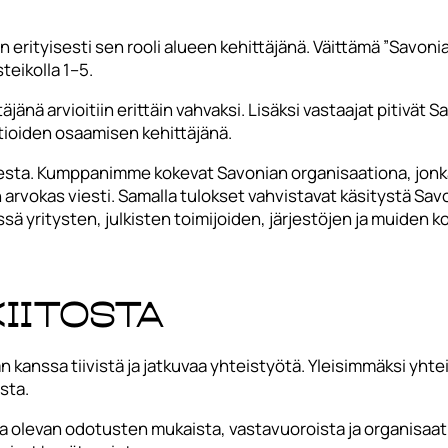
ityisesti sen rooli alueen kehittäjänä. Väittämä ”Savonia 
teikolla 1–5.
änä arvioitiin erittäin vahvaksi. Lisäksi vastaajat pitivät S
tioiden osaamisen kehittäjänä.
esta. Kumppanimme kokevat Savonian organisaationa, jonka
in arvokas viesti. Samalla tulokset vahvistavat käsitystä Sa
yritysten, julkisten toimijoiden, järjestöjen ja muiden 
iitosta
an kanssa tiivistä ja jatkuvaa yhteistyötä. Yleisimmäksi yh
ista.
a olevan odotusten mukaista, vastavuoroista ja organisaat