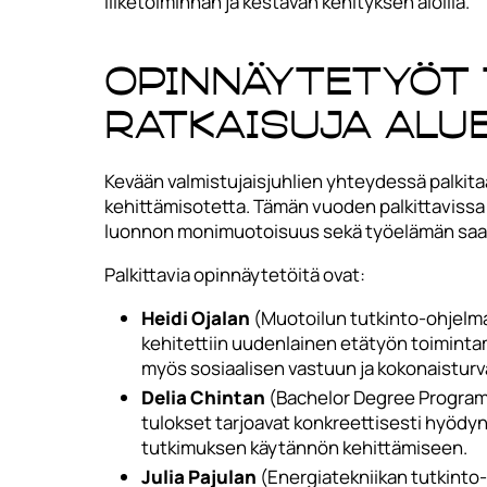
liiketoiminnan ja kestävän kehityksen aloilla.
Opinnäytetyöt 
ratkaisuja alu
Kevään valmistujaisjuhlien yhteydessä palkita
kehittämisotetta. Tämän vuoden palkittaviss
luonnon monimuotoisuus sekä työelämän saav
Palkittavia opinnäytetöitä ovat:
Heidi Ojalan
(Muotoilun tutkinto-ohjelm
kehitettiin uudenlainen etätyön toimintam
myös sosiaalisen vastuun ja kokonaistur
Delia Chintan
(Bachelor Degree Program
tulokset tarjoavat konkreettisesti hyödy
tutkimuksen käytännön kehittämiseen.
Julia Pajulan
(Energiatekniikan tutkinto