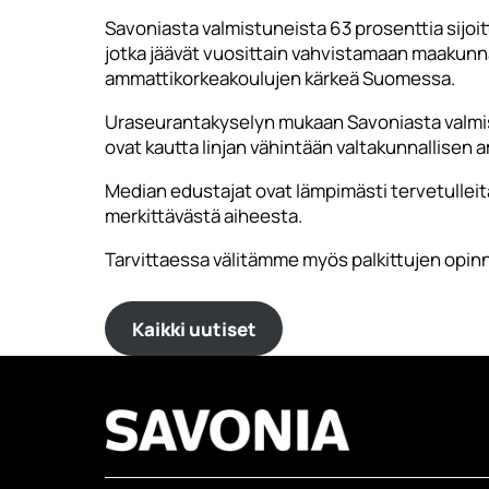
Savoniasta valmistuneista 63 prosenttia sijoi
jotka jäävät vuosittain vahvistamaan maakunnan
ammattikorkeakoulujen kärkeä Suomessa.
Uraseurantakyselyn mukaan Savoniasta valmist
ovat kautta linjan vähintään valtakunnallisen
Median edustajat ovat lämpimästi tervetullei
merkittävästä aiheesta.
Tarvittaessa välitämme myös palkittujen opinn
Kaikki uutiset