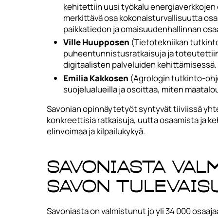
kehitettiin uusi työkalu energiaverkkoj
merkittävä osa kokonaisturvallisuutta o
paikkatiedon ja omaisuudenhallinnan os
Ville Huupposen
(Tietotekniikan tutkin
puheentunnistusratkaisuja ja toteutettii
digitaalisten palveluiden kehittämisessä.
Emilia Kakkosen
(Agrologin tutkinto-oh
suojelualueilla ja osoittaa, miten maata
Savonian opinnäytetyöt syntyvät tiiviissä yh
konkreettisia ratkaisuja, uutta osaamista ja 
elinvoimaa ja kilpailukykyä.
Savoniasta val
Savon tulevais
Savoniasta on valmistunut jo yli 34 000 osaajaa