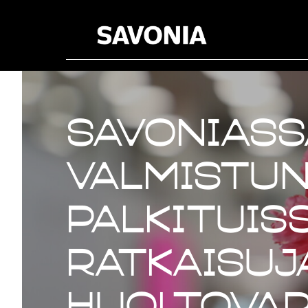
Savoniass
valmistune
palkituis
ratkaisuj
huoltova