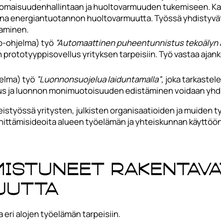
en omaisuudenhallintaan ja huoltovarmuuden tukemiseen. 
sana energiantuotannon huoltovarmuutta. Työssä yhdistyv
aaminen.
to-ohjelma) työ
”Automaattinen puheentunnistus tekoälyn a
n prototyyppisovellus yrityksen tarpeisiin. Työ vastaa aj
jelma) työ
”Luonnonsuojelua laiduntamalla”
, joka tarkaste
lous ja luonnon monimuotoisuuden edistäminen voidaan yhdi
teistyössä yritysten, julkisten organisaatioiden ja muide
kehittämisideoita alueen työelämän ja yhteiskunnan käyttö
mistuneet rakentava
uutta
 eri alojen työelämän tarpeisiin.