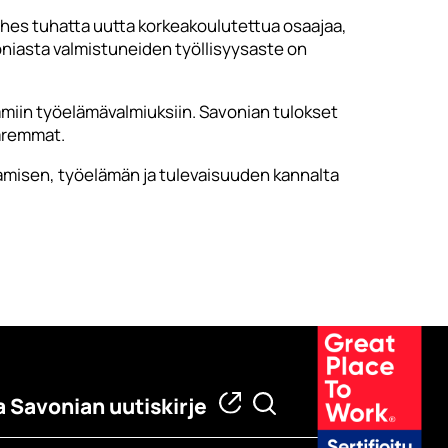
ähes tuhatta uutta korkeakoulutettua osaajaa,
voniasta valmistuneiden työllisyysaste on
amiin työelämävalmiuksiin. Savonian tulokset
paremmat.
aamisen, työelämän ja tulevaisuuden kannalta
a Savonian uutiskirje