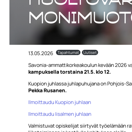
monimuot
13.05.2026
Tapahtumat
Uutiset
Savonia-ammattikorkeakoulun kevään 2026 val
kampuksella torstaina 21.5. klo 12.
Kuopion juhlassa juhlapuhujana on Pohjois-S
Pekka Rusanen.
Ilmoittaudu Kuopion juhlaan
Ilmoittaudu Iisalmen juhlaan
Valmistuvat opiskelijat siirtyvät työelämään