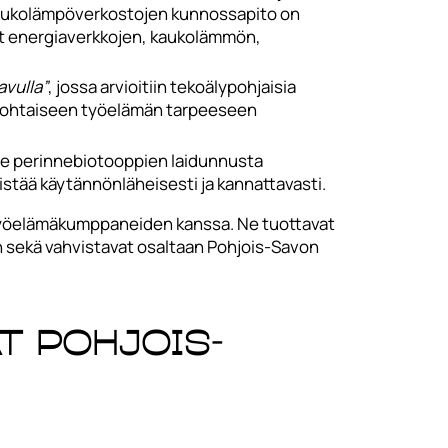
Kaukolämpöverkostojen kunnossapito on
ät energiaverkkojen, kaukolämmön,
vulla”
, jossa arvioitiin tekoälypohjaisia
ankohtaiseen työelämän tarpeeseen
lee perinnebiotooppien laidunnusta
stää käytännönläheisesti ja kannattavasti.
n työelämäkumppaneiden kanssa. Ne tuottavat
ön sekä vahvistavat osaltaan Pohjois-Savon
t Pohjois-