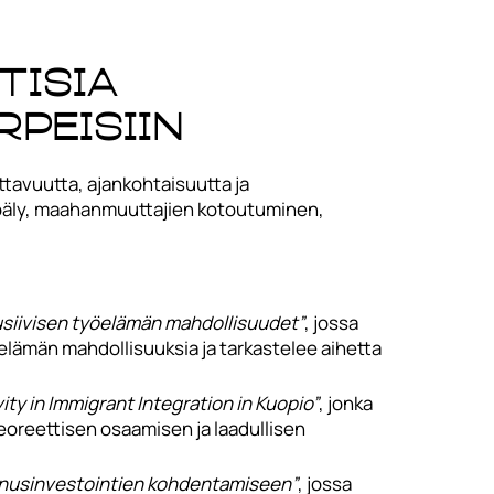
tisia
rpeisiin
ttavuutta, ajankohtaisuutta ja
koäly, maahanmuuttajien kotoutuminen,
usiivisen työelämän mahdollisuudet”
, jossa
öelämän mahdollisuuksia ja tarkastelee aihetta
vity in Immigrant Integration in Kuopio”
, jonka
eoreettisen osaamisen ja laadullisen
nusinvestointien kohdentamiseen”
, jossa