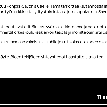
ttuu Pohjois-Savon alueelle. Tämä tarkoittaa käytännössä l
 työmarkkinoita, yritystoimintaa ja julkisia palveluja. Sa
uneet ovat erittäin tyytyväisiä tutkintoonsa ja sen tuott
 ammattikorkeakoulukeskiarvon tasolla ja monilta osin sitä 
ta seuraamaan valmistujaisjuhlia ja uutisoimaan alueen os
äytetöiden tekijöiden yhteystiedot haastatteluja varten.
Tila