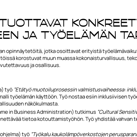
tuottavat konkreet
een ja työelämän ta
an opinnäytetöitä, jotka osoittavat erityistä työelämävaiku
a töissä korostuvat muun muassa kokonaisturvallisuus, te
utettavuus ja osallisuus.
a) työ
”Etätyö muotoiluprosessin valmistusvaiheessa: inkl
alli työelämän käyttöön. Työ nostaa esiin inklusiivisen ty
vallisuuden näkökulmasta.
me in Business Administration) tutkimus
”Cultural Sensiti
nnettävää tietoa kotouttamistyöhön. Työ yhdistää vahvan t
-ohjelma) työ
”Työkalu kaukolämpöverkostojen perusparan