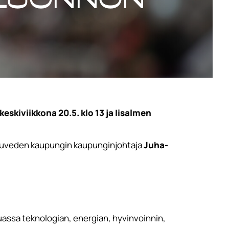
skiviikkona 20.5. klo 13 ja Iisalmen
uruveden kaupungin kaupunginjohtaja
Juha-
uassa teknologian, energian, hyvinvoinnin,