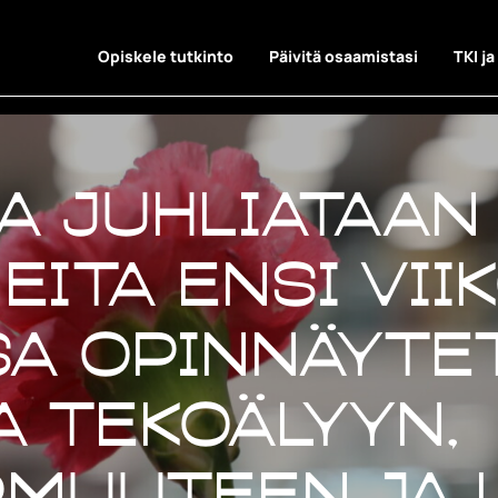
Opiskele tutkinto
Päivitä osaamistasi
TKI ja
a juhliataan
ita ensi vii
sa opinnäyte
a tekoälyyn,
rmuuteen ja