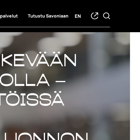
EN
 palvelut
Tutustu Savoniaan
 kevään
kolla –
töissä
 luonnon