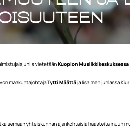
oisuuteen
mistujaisjuhlia vietetään
Kuopion Musiikkikeskuksessa ke
avon maakuntajohtaja
Tytti Määttä
ja Iisalmen juhlassa Ki
 ratkaisemaan yhteiskunnan ajankohtaisia haasteita muun m