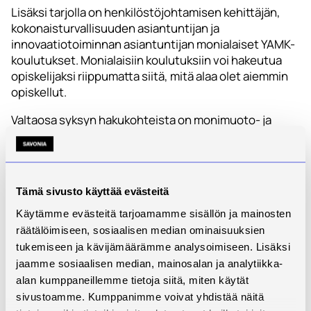
Lisäksi tarjolla on henkilöstöjohtamisen kehittäjän,
kokonaisturvallisuuden asiantuntijan ja
innovaatiotoiminnan asiantuntijan monialaiset YAMK-
koulutukset. Monialaisiin koulutuksiin voi hakeutua
opiskelijaksi riippumatta siitä, mitä alaa olet aiemmin
opiskellut.
Valtaosa syksyn hakukohteista on monimuoto- ja
verkkototeutuksia, joten tarjolla on aimo annos
joustavia opiskelumahdollisuuksia. Tutustu
koulutuksiin ja hae syksyn yhteishaussa!
Tämä sivusto käyttää evästeitä
Syksyn yhteishaku on käynnissä 31.8.–10.9.2026.
Opinnot alkavat tammikuussa 2027.
Käytämme evästeitä tarjoamamme sisällön ja mainosten
räätälöimiseen, sosiaalisen median ominaisuuksien
tukemiseen ja kävijämäärämme analysoimiseen. Lisäksi
Katso AMK-hakukohteet
jaamme sosiaalisen median, mainosalan ja analytiikka-
alan kumppaneillemme tietoja siitä, miten käytät
Katso YAMK-hakukohteet
sivustoamme. Kumppanimme voivat yhdistää näitä