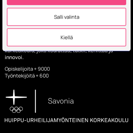
Salli valinta
Kiellä
Savonia on kansainvälinen työelämäläheinen
korkeakoulu, joka kouluttaa, tutkii, kehittää ja
innovoi.
Opiskelijoita + 9000
Työntekijöitä + 600