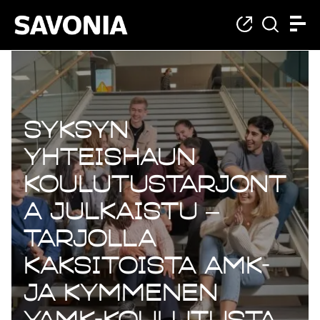
Syksyn
yhteishaun
koulutustarjont
a julkaistu –
tarjolla
kaksitoista AMK-
ja kymmenen
YAMK-koulutusta