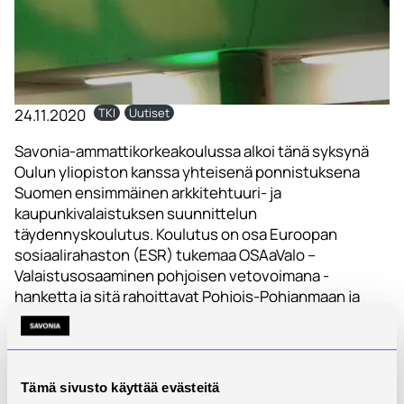
24.11.2020
TKI
Uutiset
Savonia-ammattikorkeakoulussa alkoi tänä syksynä
Oulun yliopiston kanssa yhteisenä ponnistuksena
Suomen ensimmäinen arkkitehtuuri- ja
kaupunkivalaistuksen suunnittelun
täydennyskoulutus. Koulutus on osa Euroopan
sosiaalirahaston (ESR) tukemaa OSAaValo –
Valaistusosaaminen pohjoisen vetovoimana -
hanketta ja sitä rahoittavat Pohjois-Pohjanmaan ja
Etelä-Savon ELY-keskukset.
Koulutuksen kevään
opintojaksoille järjestetään täydennyshaku
19.11.–4.12.2020.
Kevään opinnoissa perehdytään
sisätilojen valaistukseen ja luonnonvaloon
Tämä sivusto käyttää evästeitä
rakentamisessa. Lisäksi tutustutaan valon ja ihmisen