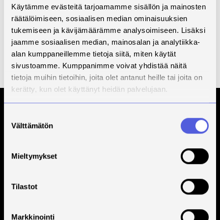
Käytämme evästeitä tarjoamamme sisällön ja mainosten
välisiin vuorovaikutussuhteisiin.
räätälöimiseen, sosiaalisen median ominaisuuksien
Hae koulutukseen
verkossa
tukemiseen ja kävijämäärämme analysoimiseen. Lisäksi
jaamme sosiaalisen median, mainosalan ja analytiikka-
Lisätietoja:
alan kumppaneillemme tietoja siitä, miten käytät
Sari Turpeinen
sivustoamme. Kumppanimme voivat yhdistää näitä
sari.turpeinen(at)savonia.fi
tietoja muihin tietoihin, joita olet antanut heille tai joita on
puh. 044 785 5621
kerätty, kun olet käyttänyt heidän palvelujaan.
Tilaa Savonian uutiskirje
Suostumuksen
Välttämätön
valinta
Mieltymykset
Tilastot
Markkinointi