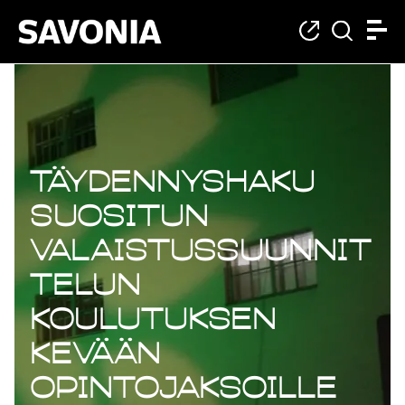
Täydennyshaku
suositun
valaistussuunnit
telun
koulutuksen
kevään
opintojaksoille