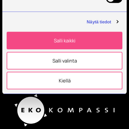
Savonia on kansainvälinen työelämäläheinen
korkeakoulu, joka kouluttaa, tutkii, kehittää ja
innovoi.
Näytä tiedot
Opiskelijoita + 9000
Työntekijöitä + 600
Salli kaikki
Salli valinta
Kiellä