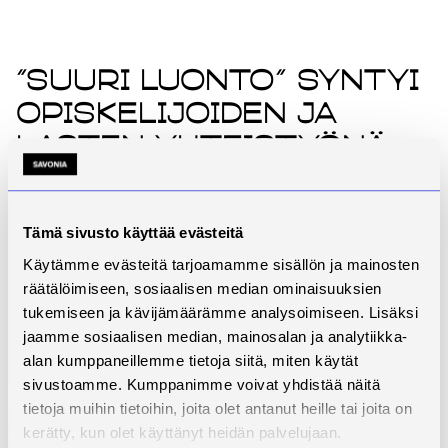
”Suuri luonto” syntyi
opiskelijoiden ja
lasten yhteistyönä
Projektin lähtökohtana oli parantaa arjen estetiikkaa.
Tämä sivusto käyttää evästeitä
Päiväkotiryhmien ikkunoista avautui näkymä
betonisiin tukimuureihin. Alkuidea syntyi henkilöstön
Käytämme evästeitä tarjoamamme sisällön ja mainosten
toiveesta muuttaa maisema visuaalisesti
räätälöimiseen, sosiaalisen median ominaisuuksien
miellyttävämmäksi heille kaikille. Savonian
tukemiseen ja kävijämäärämme analysoimiseen. Lisäksi
palvelumuotoilun opiskelijat ottivat työn vastaan
jaamme sosiaalisen median, mainosalan ja analytiikka-
osana työelämälähtöistä oppimista, jossa harjoiteltiin
alan kumppaneillemme tietoja siitä, miten käytät
mm. fasilitointi- ja yhteissuunnittelutaitoja.
sivustoamme. Kumppanimme voivat yhdistää näitä
tietoja muihin tietoihin, joita olet antanut heille tai joita on
kerätty, kun olet käyttänyt heidän palvelujaan.
Koska Alavan päiväkodin tiloissa ja toiminnoissa luonto