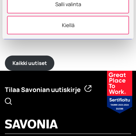
ammattikorkeakoulun palvelumuotoilun opiskelijat
Salli valinta
yhteistyössä Alavan päiväkodin henkilöstön, Kuopion
kaupungin prosenttitaidetyöryhmän sekä paikallisten
yritysten kanssa. Materiaalit lahjoitti Stark Kuopio ja
Kiellä
asennuksesta vastasi Rakennusliike Konttinen.
Kaikki uutiset
Tilaa Savonian uutiskirje