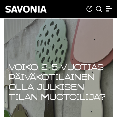
Voiko 2-5-vuotias
päiväkotilainen
olla julkisen
tilan muotoilija?