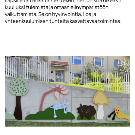
Lapsille tämänkaltainen tekeminen on sitä oikeasti
kuulluksi tulemista ja omaan elinympäristöön
vaikuttamista. Se on hyvinvointia, iloa ja
yhteenkuulumisen tunteita kasvattavaa toimintaa.