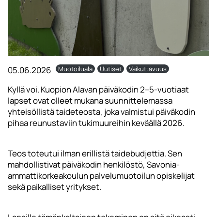
05.06.2026
Muotoiluala
Uutiset
Vaikuttavuus
Kyllä voi. Kuopion Alavan päiväkodin 2–5-vuotiaat
lapset ovat olleet mukana suunnittelemassa
yhteisöllistä taideteosta, joka valmistui päiväkodin
pihaa reunustaviin tukimuureihin keväällä 2026.
Teos toteutui ilman erillistä taidebudjettia. Sen
mahdollistivat päiväkodin henkilöstö, Savonia-
ammattikorkeakoulun palvelumuotoilun opiskelijat
sekä paikalliset yritykset.