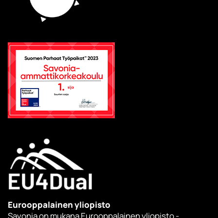
Eurooppalainen yliopisto
Savonia on mukana Eurooppalainen yliopisto -