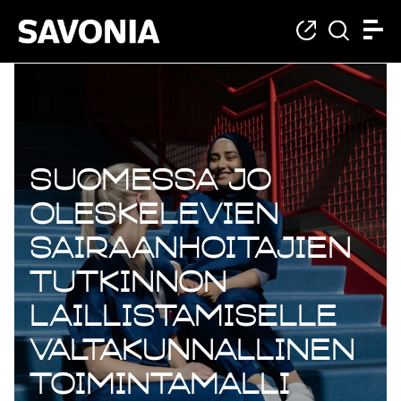
Suomessa jo
oleskelevien
sairaanhoitajien
tutkinnon
laillistamiselle
valtakunnallinen
toimintamalli