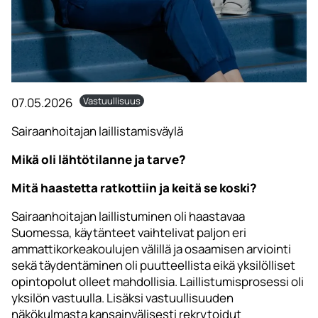
07.05.2026
Vastuullisuus
Sairaanhoitajan laillistamisväylä
Mikä oli lähtötilanne ja tarve?
Mitä haastetta ratkottiin ja keitä se koski?
Sairaanhoitajan laillistuminen oli haastavaa
Suomessa, käytänteet vaihtelivat paljon eri
ammattikorkeakoulujen välillä ja osaamisen arviointi
sekä täydentäminen oli puutteellista eikä yksilölliset
opintopolut olleet mahdollisia. Laillistumisprosessi oli
yksilön vastuulla. Lisäksi vastuullisuuden
näkökulmasta kansainvälisesti rekrytoidut