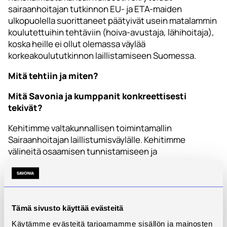
sairaanhoitajan tutkinnon EU- ja ETA-maiden
ulkopuolella suorittaneet päätyivät usein matalammin
koulutettuihin tehtäviin (hoiva-avustaja, lähihoitaja),
koska heille ei ollut olemassa väylää
korkeakoulututkinnon laillistamiseen Suomessa.
Mitä tehtiin ja miten?
Mitä Savonia ja kumppanit konkreettisesti
tekivät?
Kehitimme valtakunnallisen toimintamallin
Sairaanhoitajan laillistumisväylälle. Kehitimme
välineitä osaamisen tunnistamiseen ja
täydentämiseen muun muassa erilaisia osaamisen
näyttöjä, verkkokursseja sekä simulaatioita. Lisäksi
loimme mahdollisuuden opintojen yksilöllistämiseen
ja erilaisiin opintopolkuihin, muodostimme
Tämä sivusto käyttää evästeitä
valtakunnallisen SAILA-verkoston sekä
kuulustelumallin. Tiivistimme erityisesti Itä- ja Keski-
Käytämme evästeitä tarjoamamme sisällön ja mainosten