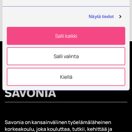
laajalti. Hankkeen tuloksia hyödynnetään myös
jatkossa laillistujia koulutettaessa alueelliset
työvoimatarpeet huomioiden.
Näytä tiedot
Kaikki uutiset
Salli kaikki
Salli valinta
Tilaa Savonian uutiskirje
Kiellä
Savonia on kansainvälinen työelämäläheinen
korkeakoulu, joka kouluttaa, tutkii, kehittää ja