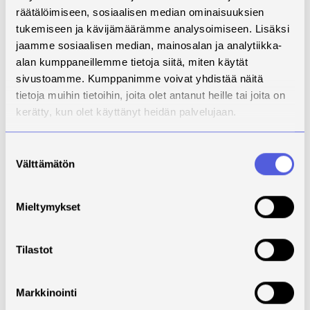
Suomen ammattikorkeakoulujen alueellista
räätälöimiseen, sosiaalisen median ominaisuuksien
yhteistyötä. Lisäsimme alueemme kieli- ja
tukemiseen ja kävijämäärämme analysoimiseen. Lisäksi
kulttuuritietoisuutta erilaisin konkreettisin
jaamme sosiaalisen median, mainosalan ja analytiikka-
materiaalein ja koulutuksin. Koulutimme laillistujia.
alan kumppaneillemme tietoja siitä, miten käytät
sivustoamme. Kumppanimme voivat yhdistää näitä
Mitä muuttui ja miksi se on tärkeää?
tietoja muihin tietoihin, joita olet antanut heille tai joita on
Mikä parani tai mitä syntyi – ja miten tämä edistää
kerätty, kun olet käyttänyt heidän palvelujaan.
vastuullisuutta tai on hyödynnettävissä
muualla?
Suostumuksen
Välttämätön
valinta
Suomessa jo oleskelevilla ulkomailla tutkintonsa
suorittaneilla sairaanhoitajilla on nyt mahdollista
laillistaa tutkintonsa Suomessa. Vastuullisuuden
Mieltymykset
näkökulmasta tämä on tärkeä tekijä koulutushukan
minimoimisessa sekä ”deskilling” ilmiön
minimoimisessa. Kieli- ja kulttuuritietoisuus
Tilastot
alueellamme lisääntyi, mikä on tärkeää
kansainvälistyvälle työelämälle. Vastaavat
Markkinointi
pätevöitymismallit voivat olla hyödynnettävissä