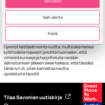
Salli kaikki
Mikä sinusta tulee isona – millaisia
tulevaisuudenhaaveita sinulla on?
Nyt ainakin keskityn vaan työntekoon ja kasvatan
Salli valinta
omaa ammatillisuutta ja osaamista. Jossain vaiheessa
olisi kiva osallistua joihinkin koulutuksiin
kätilöntyöhön liittyen.
Kiellä
Hyviä vinkkejä tuleville opiskelijoille?
Opinnot kestävät monta vuotta, mutta aika menee
kyllä todella nopeasti ja kohta huomaakin, että
viimeisiä kursseja ja harjoitteluita viedään.
Valmistumisen jälkeen iskee haikeus, että tässäkö
tämä nyt oli, joten kannattaa nauttia
opiskelusta täysillä!
Tilaa Savonian uutiskirje