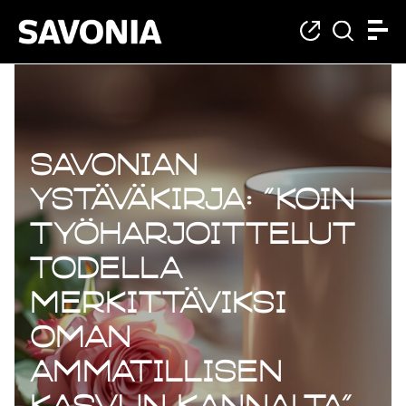
Savonian
ystäväkirja: ”Koin
työharjoittelut
todella
merkittäviksi
oman
ammatillisen
kasvun kannalta”