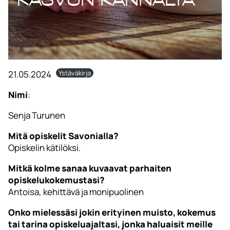
21.05.2024
Ystäväkirja
Nimi
:
Senja Turunen
Mitä opiskelit Savonialla?
Opiskelin kätilöksi.
Mitkä kolme sanaa kuvaavat parhaiten
opiskelukokemustasi?
Antoisa, kehittävä ja monipuolinen
Onko mielessäsi jokin erityinen muisto, kokemus
tai tarina opiskeluajaltasi, jonka haluaisit meille