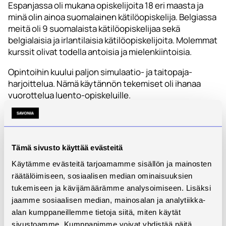
Espanjassa oli mukana opiskelijoita 18 eri maasta ja
minä olin ainoa suomalainen kätilöopiskelija. Belgiassa
meitä oli 9 suomalaista kätilöopiskelijaa sekä
belgialaisia ja irlantilaisia kätilöopiskelijoita. Molemmat
kurssit olivat todella antoisia ja mielenkiintoisia.
Opintoihin kuului paljon simulaatio- ja taitopaja-
harjoittelua. Nämä käytännön tekemiset oli ihanaa
vuorottelua luento-opiskeluille.
Kätilövaiheessa työharjoitteluita oli yhteensä 40vko,
jotka koin todella merkittäviksi oman ammatillisen
kasvun kannalta.
Tämä sivusto käyttää evästeitä
Mikä oli suurin haasteesi opintojen aikana ja
miten selätit sen?
Käytämme evästeitä tarjoamamme sisällön ja mainosten
Opiskelu lasten kanssa oli välillä haastavaa ja raskasta.
räätälöimiseen, sosiaalisen median ominaisuuksien
Myös tasapainottelu kodin ja opiskelun välillä toi omia
tukemiseen ja kävijämäärämme analysoimiseen. Lisäksi
haasteita. Lasten kanssa opiskelussa on hyvä puoli
jaamme sosiaalisen median, mainosalan ja analytiikka-
se, että kun on se hetki aikaa tehdä jotain
alan kumppaneillemme tietoja siitä, miten käytät
kouluhommia, se on silloin käytettävä ja tehtäviä
sivustoamme. Kumppanimme voivat yhdistää näitä