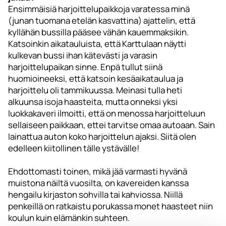
Ensimmäisiä harjoittelupaikkoja varatessa minä
(junan tuomana etelän kasvattina) ajattelin, että
kyllähän bussilla pääsee vähän kauemmaksikin.
Katsoinkin aikatauluista, että Karttulaan näytti
kulkevan bussi ihan kätevästi ja varasin
harjoittelupaikan sinne. Enpä tullut siinä
huomioineeksi, että katsoin kesäaikataulua ja
harjoittelu oli tammikuussa. Meinasi tulla heti
alkuunsa isoja haasteita, mutta onneksi yksi
luokkakaveri ilmoitti, että on menossa harjoitteluun
sellaiseen paikkaan, ettei tarvitse omaa autoaan. Sain
lainattua auton koko harjoittelun ajaksi. Siitä olen
edelleen kiitollinen tälle ystävälle!
Ehdottomasti toinen, mikä jää varmasti hyvänä
muistona näiltä vuosilta, on kavereiden kanssa
hengailu kirjaston sohvilla tai kahviossa. Niillä
penkeillä on ratkaistu porukassa monet haasteet niin
koulun kuin elämänkin suhteen.