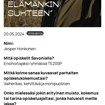
elämänkin
suhteen”
20.05.2024
Ystäväkirja
Nimi:
Jesper Honkonen
Mitä opiskelit Savonialla?
Ensihoitajaksi ryhmässä TE20SP
Mitkä kolme sanaa kuvaavat parhaiten
opiskelukokemustasi?
Vaiherikas, kehittävä ja monipuolinen.
Onko mielessäsi jokin erityinen muisto, kokemus
tai tarina opiskeluajaltasi, jonka haluaisit meille
jakaa?