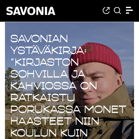
Savonian
ystäväkirja:
”Kirjaston
sohvilla ja
kahviossa on
ratkaistu
porukassa monet
haasteet niin
koulun kuin