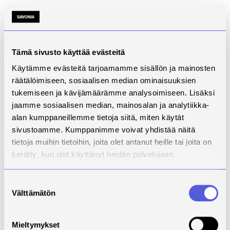
Mikä oli suurin haasteesi opintojen aikana ja
miten selätit sen?
Välillä koulun ulkopuolisten velvollisuuksien
sovittaminen koulurytmiin oli haastavaa, mutta aina
Tämä sivusto käyttää evästeitä
avoimesti henkilökunnan kanssa keskustelemalla
Käytämme evästeitä tarjoamamme sisällön ja mainosten
asioista selvittiin.
räätälöimiseen, sosiaalisen median ominaisuuksien
Mikä on tärkein taito, jonka olet oppinut
tukemiseen ja kävijämäärämme analysoimiseen. Lisäksi
korkeakouluopinnoissasi?
jaamme sosiaalisen median, mainosalan ja analytiikka-
Ammatillisten taitojen ja tietojen lisäksi
alan kumppaneillemme tietoja siitä, miten käytät
opiskeluvuodet kehitti etänä toteutettavassa
sivustoamme. Kumppanimme voivat yhdistää näitä
ryhmätyöskentelyssä. Varsinkin ensimmäisiä
tietoja muihin tietoihin, joita olet antanut heille tai joita on
lukuvuosia varjostanut Covid pakotti toteuttamaan
kerätty, kun olet käyttänyt heidän palvelujaan.
osan ryhmätehtävistä etäyhteyksin.
Mikä on suurin unelmasi tai tavoitteesi nyt
Suostumuksen
Välttämätön
valmistumisen jälkeen?
valinta
Ammatillisesti suurin tavoite on työllistyä
akuuttihoitoon ja kehittyä siinä. Kesä alkaakin
Mieltymykset