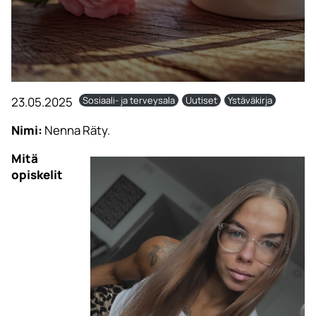
23.05.2025
Sosiaali- ja terveysala
Uutiset
Ystäväkirja
Nimi:
Nenna Räty.
Mitä
opiskelit