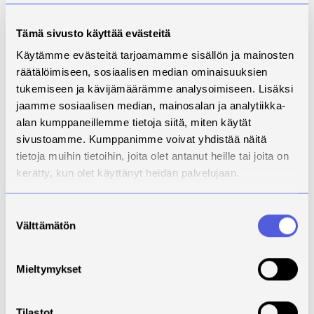
Mikä on tärkein taito, jonka olet oppinut
korkeakouluopinnoissasi?
Tämä sivusto käyttää evästeitä
Olen oppinut erityisesti tiedonhakuun ja
akateemiseen kirjoittamiseen liittyviä taitoja, joista
Käytämme evästeitä tarjoamamme sisällön ja mainosten
koen olevan hyötyä tulevaisuudessa. Minusta on
räätälöimiseen, sosiaalisen median ominaisuuksien
tullut entistä innovatiivisempi sekä olen oppinut
tukemiseen ja kävijämäärämme analysoimiseen. Lisäksi
paljon uutta teoriatietoa ensihoitoon- ja hoitotyöhön
jaamme sosiaalisen median, mainosalan ja analytiikka-
liittyen. Lisäksi tiimityöskentelytaidot ja ajankäytön
alan kumppaneillemme tietoja siitä, miten käytät
suunnittelu on kehittynyt.
sivustoamme. Kumppanimme voivat yhdistää näitä
tietoja muihin tietoihin, joita olet antanut heille tai joita on
Mikä on suurin unelmasi tai tavoitteesi nyt
kerätty, kun olet käyttänyt heidän palvelujaan.
valmistumisen jälkeen?
Töiden kannalta tarkasteltuna tavoitteenani on olla
ammatillisesti pätevä ensihoitaja hoitotasolla sekä
Suostumuksen
jatkaa ammatillista kehittymistäni pitämällä itseäni
Välttämätön
valinta
ajantasalla alan kehittyessä. Jaan mielelläni
osaamistani myös muille, joten haluan myös olla
Mieltymykset
mukana kehittämässä organisaatiota jossa
työskentelen ja jatkokouluttautua tulevaisuudessa
lisää.
Tilastot