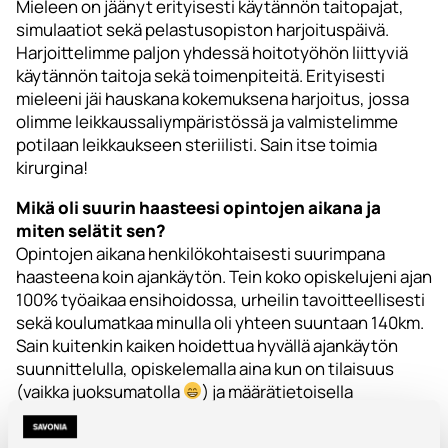
Mieleen on jäänyt erityisesti käytännön taitopajat,
simulaatiot sekä pelastusopiston harjoituspäivä.
Harjoittelimme paljon yhdessä hoitotyöhön liittyviä
käytännön taitoja sekä toimenpiteitä. Erityisesti
mieleeni jäi hauskana kokemuksena harjoitus, jossa
olimme leikkaussaliympäristössä ja valmistelimme
potilaan leikkaukseen steriilisti. Sain itse toimia
kirurgina!
Mikä oli suurin haasteesi opintojen aikana ja
miten selätit sen?
Opintojen aikana henkilökohtaisesti suurimpana
haasteena koin ajankäytön. Tein koko opiskelujeni ajan
100% työaikaa ensihoidossa, urheilin tavoitteellisesti
sekä koulumatkaa minulla oli yhteen suuntaan 140km.
Sain kuitenkin kaiken hoidettua hyvällä ajankäytön
suunnittelulla, opiskelemalla aina kun on tilaisuus
(vaikka juoksumatolla
) ja määrätietoisella
asenteella.