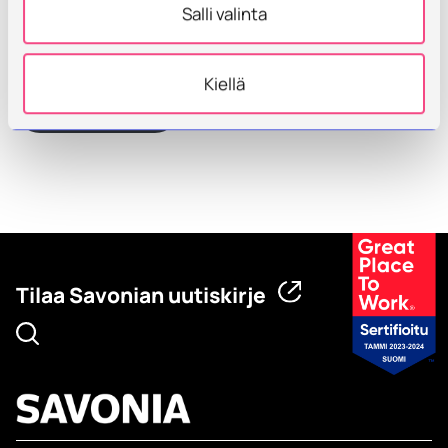
Salli valinta
muistakaa, että nämä opinnot ovat vain osa
elämänmittaista polkua kohti unelmia.
Kiellä
Kaikki uutiset
Tilaa Savonian uutiskirje