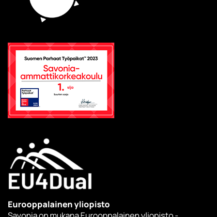
Eurooppalainen yliopisto
Savonia on mukana Eurooppalainen yliopisto -