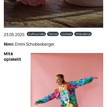
23.05.2025
Kulttuuriala
Tanssi
Uutiset
Ystäväkirja
Nimi:
Emmi Schobesberger.
Mitä
opiskelit