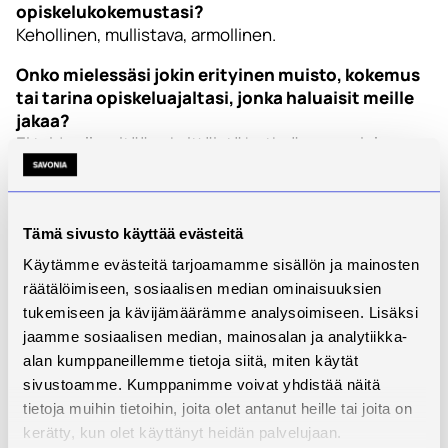
opiskelukokemustasi?
Kehollinen, mullistava, armollinen.
Onko mielessäsi jokin erityinen muisto, kokemus
tai tarina opiskeluajaltasi, jonka haluaisit meille
jakaa?
Ei taida olla mitään yksittäistä hetkeä, vaan mieleen
ovat jääneet kaikki tanssitunnit huippuopettajien
johdolla, ihanien opiskelukollegojen kannustavassa
huomassa.
Tämä sivusto käyttää evästeitä
Mikä oli suurin haasteesi opintojen aikana ja
Käytämme evästeitä tarjoamamme sisällön ja mainosten
miten selätit sen?
räätälöimiseen, sosiaalisen median ominaisuuksien
Yllättäen suurin haaste ei ollutkaan se, miten kroppa
tukemiseen ja kävijämäärämme analysoimiseen. Lisäksi
kestää, vaan se, miten muistikapasiteetti riittää
jaamme sosiaalisen median, mainosalan ja analytiikka-
kaikkien liikesarjojen nopeaan omaksumiseen.
alan kumppaneillemme tietoja siitä, miten käytät
Pikkuhiljaa vuosien aikana aloin tottua vauhtiin ja
sivustoamme. Kumppanimme voivat yhdistää näitä
opettajien omiin tyyleihin, mikä helpotti omaksumista.
tietoja muihin tietoihin, joita olet antanut heille tai joita on
Mikä on tärkein taito, jonka olet oppinut
kerätty, kun olet käyttänyt heidän palvelujaan.