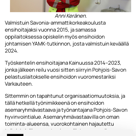
Anni Keränen.
Valmistuin Savonia-ammattikorkeakoulusta
ensihoitajaksi vuonna 2015, ja samassa
oppilaitoksessa opiskelin myös ensihoidon
johtamisen YAMK-tutkinnon, josta valmistuin keväällä
2024.
Työskentelin ensihoitajana Kainuussa 2014–2023,
jonka jälkeen reilu vuosi sitten siirryin Pohjois-Savon
pelastuslaitokselle ensihoidon vuoromestariksi
Varkauteen.
Sittemmin on tapahtunut organisaatiomuutoksia, ja
tällä hetkellä työnimikkeenä on ensihoidon
asemaryhmävastaava ja työnantajana Pohjois-Savon
hyvinvointialue. Asemaryhmävastaavilla on oman
toiminta-alueensa, vuorokohtainen hajautettu
työnjohdollinen vastuu ja osallistumme myös