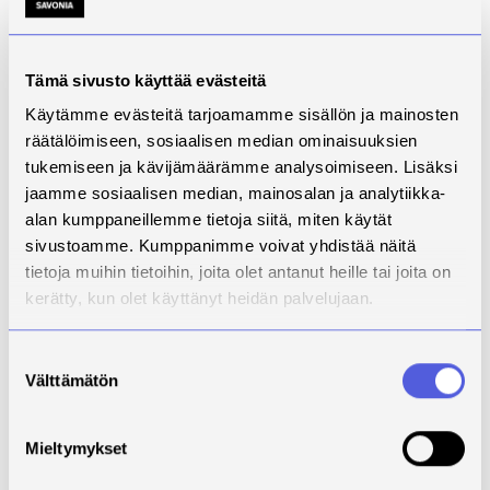
operatiiviseen ensihoitotyöhön.
Ensihoidon johtamisen YAMK-tutkinto-ohjelmaan
hain, koska halusin laajentaa omaa ammatillista
Tämä sivusto käyttää evästeitä
osaamista ja verkostoa.
Käytämme evästeitä tarjoamamme sisällön ja mainosten
Oli mukavaa päästä tutustumaan ryhmäämme, joka
räätälöimiseen, sosiaalisen median ominaisuuksien
koostui ensihoidon ammattilaisista ympäri Suomen.
tukemiseen ja kävijämäärämme analysoimiseen. Lisäksi
Tavoittelin tutkinnolla tietysti myös uusia
jaamme sosiaalisen median, mainosalan ja analytiikka-
työmahdollisuuksia, joten olinkin todella iloinen, kun
alan kumppaneillemme tietoja siitä, miten käytät
opintojen loppusuoralla sain uuden koulutusta
sivustoamme. Kumppanimme voivat yhdistää näitä
vastaavan työn Pohjois-Savosta. Muutto takaisin
tietoja muihin tietoihin, joita olet antanut heille tai joita on
Kuopioon oli ollut haaveissa jo pidemmän aikaa, joten
kerätty, kun olet käyttänyt heidän palvelujaan.
uuden työpaikan lisäksi toteutui tämäkin unelma.
Suostumuksen
Tärkeimpinä opinnoista saatuina taitoina pidän
Välttämätön
valinta
tieteellisen tekstin tuottamisen ja tiedonhaun
osaamista, sekä lukuisia uusia oppeja liittyen
esihenkilötyöhön.
Mieltymykset
YAMK-tutkinnon opinnäytetyöni aihe oli ”FinnHEMS 60