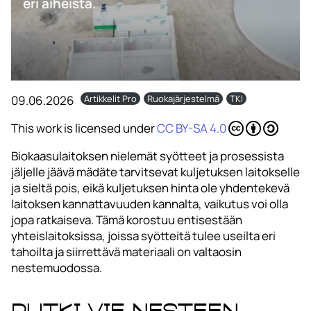
eri aiheista.
09.06.2026
Artikkelit Pro
Ruokajärjestelmä
TKI
This work is licensed under
CC BY-SA 4.0
Biokaasulaitoksen nielemät syötteet ja prosessista
jäljelle jäävä mädäte tarvitsevat kuljetuksen laitokselle
ja sieltä pois, eikä kuljetuksen hinta ole yhdentekevä
laitoksen kannattavuuden kannalta, vaikutus voi olla
jopa ratkaiseva. Tämä korostuu entisestään
yhteislaitoksissa, joissa syötteitä tulee useilta eri
tahoilta ja siirrettävä materiaali on valtaosin
nestemuodossa.
Putki vie nesteen