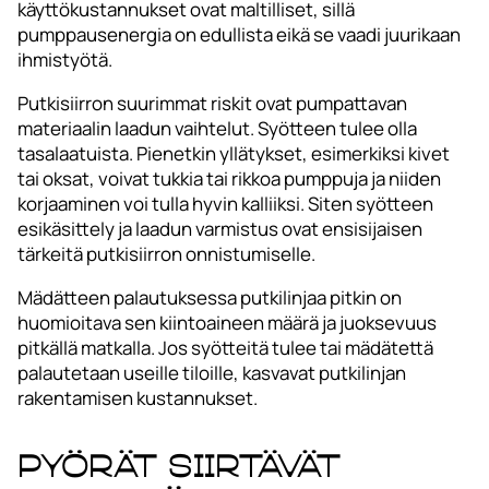
käyttökustannukset ovat maltilliset, sillä
pumppausenergia on edullista eikä se vaadi juurikaan
ihmistyötä.
Putkisiirron suurimmat riskit ovat pumpattavan
materiaalin laadun vaihtelut. Syötteen tulee olla
tasalaatuista. Pienetkin yllätykset, esimerkiksi kivet
tai oksat, voivat tukkia tai rikkoa pumppuja ja niiden
korjaaminen voi tulla hyvin kalliiksi. Siten syötteen
esikäsittely ja laadun varmistus ovat ensisijaisen
tärkeitä putkisiirron onnistumiselle.
Mädätteen palautuksessa putkilinjaa pitkin on
huomioitava sen kiintoaineen määrä ja juoksevuus
pitkällä matkalla. Jos syötteitä tulee tai mädätettä
palautetaan useille tiloille, kasvavat putkilinjan
rakentamisen kustannukset.
Pyörät siirtävät