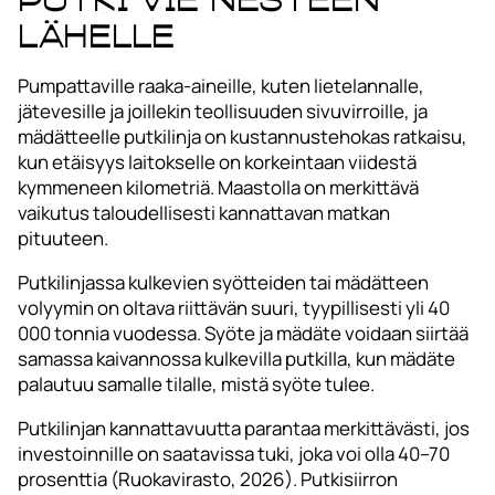
lähelle
Pumpattaville raaka-aineille, kuten lietelannalle,
jätevesille ja joillekin teollisuuden sivuvirroille, ja
mädätteelle putkilinja on kustannustehokas ratkaisu,
kun etäisyys laitokselle on korkeintaan viidestä
kymmeneen kilometriä. Maastolla on merkittävä
vaikutus taloudellisesti kannattavan matkan
pituuteen.
Putkilinjassa kulkevien syötteiden tai mädätteen
volyymin on oltava riittävän suuri, tyypillisesti yli 40
000 tonnia vuodessa. Syöte ja mädäte voidaan siirtää
samassa kaivannossa kulkevilla putkilla, kun mädäte
palautuu samalle tilalle, mistä syöte tulee.
Putkilinjan kannattavuutta parantaa merkittävästi, jos
investoinnille on saatavissa tuki, joka voi olla 40–70
prosenttia (Ruokavirasto, 2026). Putkisiirron