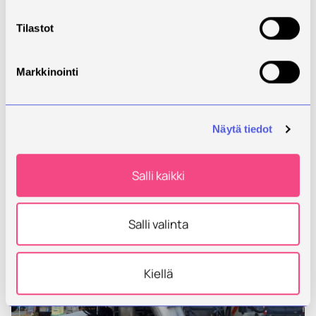
NIR-laitteistoa voidaan hyödyntää myös syötteiden
ravinnearvojen mittaamisessa ja sitä kautta
Tilastot
biokaasulaitoksen syöteoptimoinnissa sekä
syötteiden ja mädätteen arvon määrittämisessä.
Markkinointi
Näytä tiedot
Salli kaikki
Salli valinta
Kiellä