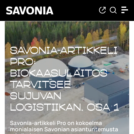
Savonia-artikkeli
Pro:
Biokaasulaitos
tarvitsee
sujuvan
logistiikan, osa 1
Savonia-artikkeli Pro on kokoelma
monialaisen Savonian asiantuntemusta