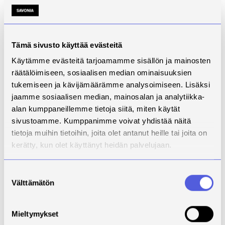
Lantakaasu)
Myös syötteiden laatuvaihtelut ja kiintoaineen määrä
sekä useista paikoista tulevat syötteet ja eri
mädätteen palautuspaikat puoltavat kuljetusta
Tämä sivusto käyttää evästeitä
pyörillä. Kustannustehokkuutta voidaan parantaa
Käytämme evästeitä tarjoamamme sisällön ja mainosten
kuiva-ainepitoisuuden nostolla, esimerkiksi
räätälöimiseen, sosiaalisen median ominaisuuksien
separoimalla tai lisäämällä lietteeseen kiintoainesta.
tukemiseen ja kävijämäärämme analysoimiseen. Lisäksi
Näin liete-erän energiapotentiaalia voidaan nostaa
jaamme sosiaalisen median, mainosalan ja analytiikka-
jopa kolminkertaiseksi, jolloin kuljetuskustannus
alan kumppaneillemme tietoja siitä, miten käytät
energiamäärää kohti laskee.
sivustoamme. Kumppanimme voivat yhdistää näitä
Mädätelogistiikkaa voidaan tehostaa separoimalla
tietoja muihin tietoihin, joita olet antanut heille tai joita on
kuiva- ja nestejae erilleen, kiintoaineen erotuksella
kerätty, kun olet käyttänyt heidän palvelujaan.
(soveltuu parhaiten luontaisesti lajittuville
mädätteille), fosforin talteenotolla tai lähi-
Suostumuksen
infrapunasäteilyä hyödyntävällä NIR-ohjauksella. NIR-
Välttämätön
valinta
laitteella voidaan mitata esimerkiksi lastauksen aikana
mädätteen kuiva-ainepitoisuus ja typpi-, fosfori- ja
kaliumarvot (lietteensiirto.fi).
Mieltymykset