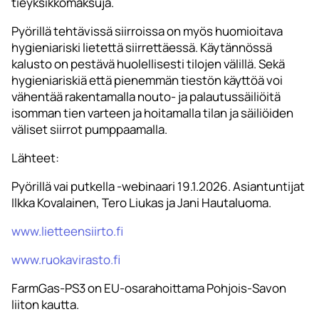
tieyksikkömaksuja.
Pyörillä tehtävissä siirroissa on myös huomioitava
hygieniariski lietettä siirrettäessä. Käytännössä
kalusto on pestävä huolellisesti tilojen välillä. Sekä
hygieniariskiä että pienemmän tiestön käyttöä voi
vähentää rakentamalla nouto- ja palautussäiliöitä
isomman tien varteen ja hoitamalla tilan ja säiliöiden
väliset siirrot pumppaamalla.
Lähteet:
Pyörillä vai putkella -webinaari 19.1.2026. Asiantuntijat
Ilkka Kovalainen, Tero Liukas ja Jani Hautaluoma.
www.lietteensiirto.fi
www.ruokavirasto.fi
FarmGas-PS3 on EU-osarahoittama Pohjois-Savon
liiton kautta.