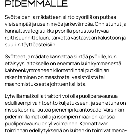
pidemmälle
Syötteiden ja mädätteen siirto pyörillä on putkea
yleisempää ja usein myös järkevämpää. Onnistunut ja
kannattava logistiikka pyörillä perustuu hyvää
reittisuunnitteluun, tarvetta vastaavaan kalustoon ja
suuriin täyttöasteisiin.
Syötteet ja mädäte kannattaa siirtää pyörille, kun
etäisyys laitokselle on enemmän kuin kymmenestä
kahteenkymmeneen kilometriin tai putkilinjan
rakentaminen on maastosta, vesistöistä tai
maanomistuksesta johtuen kallista.
Lyhyillä matkoilla traktori voi olla puoliperävaunua
edullisempi vaihtoehto kuljetukseen, ja sen etuna on
myös kuorma-autoa pienempi kääntösäde. Varsinkin
pidemmillä matkoilla ja isompien määrien kanssa
puoliperävaunu on ylivoimainen. Kannattavan
toiminnan edellytyksenä on kuitenkin toimivat meno-