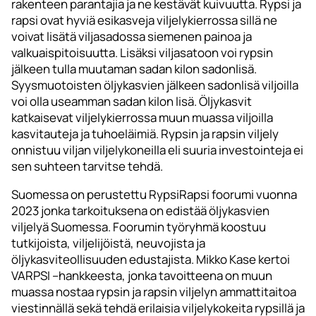
rakenteen parantajia ja ne kestävät kuivuutta. Rypsi ja
rapsi ovat hyviä esikasveja viljelykierrossa sillä ne
voivat lisätä viljasadossa siemenen painoa ja
valkuaispitoisuutta. Lisäksi viljasatoon voi rypsin
jälkeen tulla muutaman sadan kilon sadonlisä.
Syysmuotoisten öljykasvien jälkeen sadonlisä viljoilla
voi olla useamman sadan kilon lisä. Öljykasvit
katkaisevat viljelykierrossa muun muassa viljoilla
kasvitauteja ja tuhoeläimiä. Rypsin ja rapsin viljely
onnistuu viljan viljelykoneilla eli suuria investointeja ei
sen suhteen tarvitse tehdä.
Suomessa on perustettu RypsiRapsi foorumi vuonna
2023 jonka tarkoituksena on edistää öljykasvien
viljelyä Suomessa. Foorumin työryhmä koostuu
tutkijoista, viljelijöistä, neuvojista ja
öljykasviteollisuuden edustajista. Mikko Kase kertoi
VARPSI –hankkeesta, jonka tavoitteena on muun
muassa nostaa rypsin ja rapsin viljelyn ammattitaitoa
viestinnällä sekä tehdä erilaisia viljelykokeita rypsillä ja