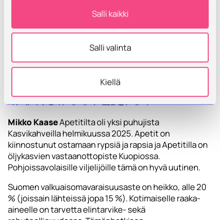
Vaikka öljyhamppu on haasteellinen puitava kasvi,
Salli kaikki
tänä keväänä 2025 öljyhampun viljelijöitä on enemmän
kuin viime vuonna. Trans Farmilla on tällä hetkellä 120
öljyhampun sopimusviljelijää ympäri Suomen. Ei se niin
Salli valinta
haasteellinen olekaan(?)
Kiellä
Rypsiä ja rapsia
tarvitaan lisää
Mikko Kaase
Apetitilta oli yksi puhujista
Kasvikahveilla helmikuussa 2025. Apetit on
kiinnostunut ostamaan rypsiä ja rapsia ja Apetitilla on
öljykasvien vastaanottopiste Kuopiossa.
Pohjoissavolaisille viljelijöille tämä on hyvä uutinen.
Suomen valkuaisomavaraisuusaste on heikko, alle 20
% (joissain lähteissä jopa 15 %). Kotimaiselle raaka-
aineelle on tarvetta elintarvike- sekä