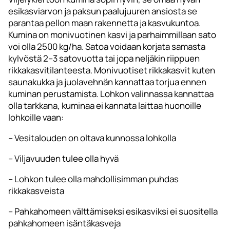
esikasviarvon ja paksun paalujuuren ansiosta se
parantaa pellon maan rakennetta ja kasvukuntoa.
Kumina on monivuotinen kasvi ja parhaimmillaan sato
voi olla 2500 kg/ha. Satoa voidaan korjata samasta
kylvöstä 2–3 satovuotta tai jopa neljäkin riippuen
rikkakasvitilanteesta. Monivuotiset rikkakasvit kuten
saunakukka ja juolavehnän kannattaa torjua ennen
kuminan perustamista. Lohkon valinnassa kannattaa
olla tarkkana, kuminaa ei kannata laittaa huonoille
lohkoille vaan:
– Vesitalouden on oltava kunnossa lohkolla
– Viljavuuden tulee olla hyvä
– Lohkon tulee olla mahdollisimman puhdas
rikkakasveista
– Pahkahomeen välttämiseksi esikasviksi ei suositella
pahkahomeen isäntäkasveja