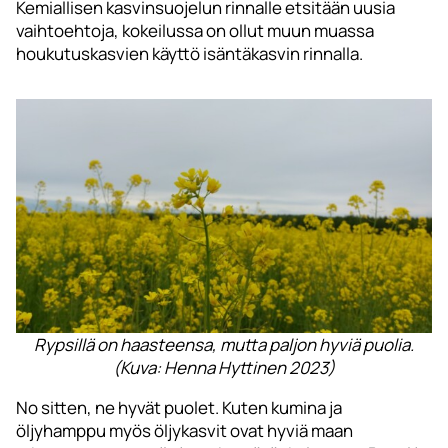
Kemiallisen kasvinsuojelun rinnalle etsitään uusia
vaihtoehtoja, kokeilussa on ollut muun muassa
houkutuskasvien käyttö isäntäkasvin rinnalla.
Rypsillä on haasteensa, mutta paljon hyviä puolia.
(Kuva: Henna Hyttinen 2023)
No sitten, ne hyvät puolet. Kuten kumina ja
öljyhamppu myös öljykasvit ovat hyviä maan