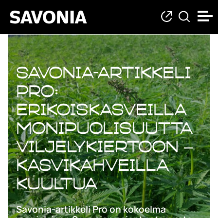
Savonia-artikkeli
Pro:
Erikoiskasveilla
monipuolisuutta
viljelykiertoon –
Kasvikahveilla
kuultua
Savonia-artikkeli Pro on kokoelma