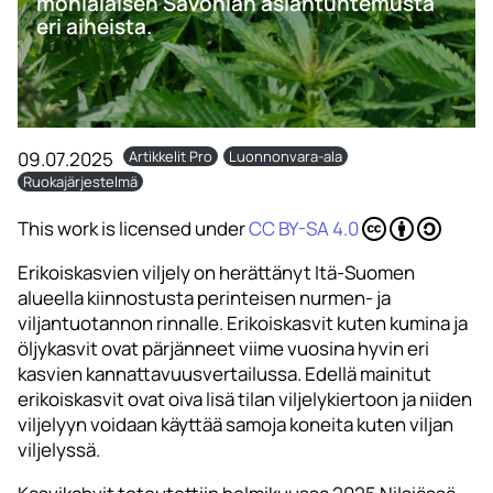
monialaisen Savonian asiantuntemusta
eri aiheista.
09.07.2025
Artikkelit Pro
Luonnonvara-ala
Ruokajärjestelmä
This work is licensed under
CC BY-SA 4.0
Erikoiskasvien viljely on herättänyt Itä-Suomen
alueella kiinnostusta perinteisen nurmen- ja
viljantuotannon rinnalle. Erikoiskasvit kuten kumina ja
öljykasvit ovat pärjänneet viime vuosina hyvin eri
kasvien kannattavuusvertailussa. Edellä mainitut
erikoiskasvit ovat oiva lisä tilan viljelykiertoon ja niiden
viljelyyn voidaan käyttää samoja koneita kuten viljan
viljelyssä.