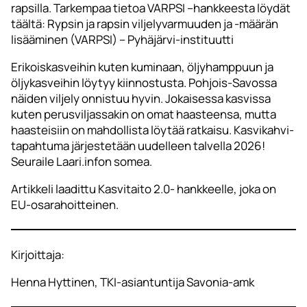
rapsilla. Tarkempaa tietoa VARPSI –hankkeesta löydät
täältä: Rypsin ja rapsin viljelyvarmuuden ja -määrän
lisääminen (VARPSI) – Pyhäjärvi-instituutti
Erikoiskasveihin kuten kuminaan, öljyhamppuun ja
öljykasveihin löytyy kiinnostusta. Pohjois-Savossa
näiden viljely onnistuu hyvin. Jokaisessa kasvissa
kuten perusviljassakin on omat haasteensa, mutta
haasteisiin on mahdollista löytää ratkaisu. Kasvikahvi-
tapahtuma järjestetään uudelleen talvella 2026!
Seuraile Laari.infon somea.
Artikkeli laadittu Kasvitaito 2.0- hankkeelle, joka on
EU-osarahoitteinen.
Kirjoittaja:
Henna Hyttinen, TKI-asiantuntija Savonia-amk