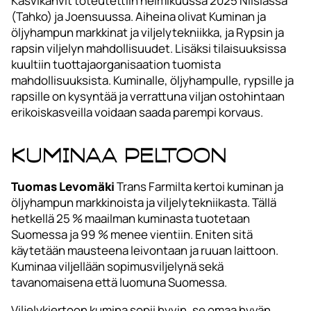
Kasvikahvit toteutettiin helmikuussa 2025 Nilsiässä
(Tahko) ja Joensuussa. Aiheina olivat Kuminan ja
öljyhampun markkinat ja viljelytekniikka, ja Rypsin ja
rapsin viljelyn mahdollisuudet. Lisäksi tilaisuuksissa
kuultiin tuottajaorganisaation tuomista
mahdollisuuksista. Kuminalle, öljyhampulle, rypsille ja
rapsille on kysyntää ja verrattuna viljan ostohintaan
erikoiskasveilla voidaan saada parempi korvaus.
Kuminaa peltoon
Tuomas Levomäki
Trans Farmilta kertoi kuminan ja
öljyhampun markkinoista ja viljelytekniikasta. Tällä
hetkellä 25 % maailman kuminasta tuotetaan
Suomessa ja 99 % menee vientiin. Eniten sitä
käytetään mausteena leivontaan ja ruuan laittoon.
Kuminaa viljellään sopimusviljelynä sekä
tavanomaisena että luomuna Suomessa.
Viljelykiertoon kumina sopii hyvin, se omaa hyvän