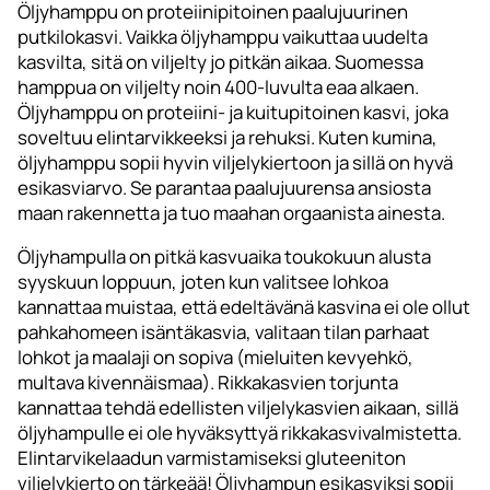
Öljyhamppu on proteiinipitoinen paalujuurinen
putkilokasvi. Vaikka öljyhamppu vaikuttaa uudelta
kasvilta, sitä on viljelty jo pitkän aikaa. Suomessa
hamppua on viljelty noin 400-luvulta eaa alkaen.
Öljyhamppu on proteiini- ja kuitupitoinen kasvi, joka
soveltuu elintarvikkeeksi ja rehuksi. Kuten kumina,
öljyhamppu sopii hyvin viljelykiertoon ja sillä on hyvä
esikasviarvo. Se parantaa paalujuurensa ansiosta
maan rakennetta ja tuo maahan orgaanista ainesta.
Öljyhampulla on pitkä kasvuaika toukokuun alusta
syyskuun loppuun, joten kun valitsee lohkoa
kannattaa muistaa, että edeltävänä kasvina ei ole ollut
pahkahomeen isäntäkasvia, valitaan tilan parhaat
lohkot ja maalaji on sopiva (mieluiten kevyehkö,
multava kivennäismaa). Rikkakasvien torjunta
kannattaa tehdä edellisten viljelykasvien aikaan, sillä
öljyhampulle ei ole hyväksyttyä rikkakasvivalmistetta.
Elintarvikelaadun varmistamiseksi gluteeniton
viljelykierto on tärkeää! Öljyhampun esikasviksi sopii