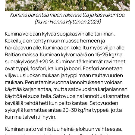
Kumina parantaa maan rakennetta ja kasvukuntoa.
(Kuva: Henna Hyttinen 2023)
Kumina voidaan kylvää suojakasvin alle tai ilman.
Kokeiluja on tehty muun muassa herneen ja
härkäpavun alle. Kuminaa on kokeiltu myös viljan alle
Baltian maissa. Kuminan kylvömäärä on 15-25 kg/ha,
suorakylvössä +20 %. Kuminan tärkeimmät ravinteet
ovat typpi, fosfori, kalium ja boori. Fosfori annetaan
viljavuusluokan mukaan ja typpi maan multavuuden
mukaan. Perustamisvuonna lannoitukseen voidaan
käyttää karjanlantaa, mutta satovuosina karjanlannan
käyttöä ei suositella. Satovuosina lannoitus kannattaa
keväällä tehdä heti kun pelto kantaa. Satovuoden
syksyllä kannattaa antaa 20–30 kg/ha typpeä, jotta
kumina talvehtii hyvin.
Kuminan sato valmistuu heinä-elokuun vaihteessa,