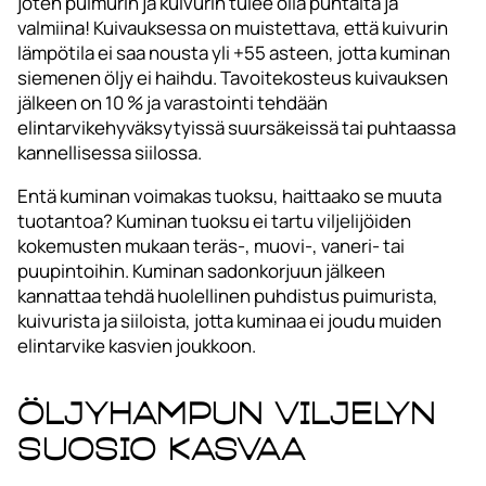
joten puimurin ja kuivurin tulee olla puhtaita ja
valmiina! Kuivauksessa on muistettava, että kuivurin
lämpötila ei saa nousta yli +55 asteen, jotta kuminan
siemenen öljy ei haihdu. Tavoitekosteus kuivauksen
jälkeen on 10 % ja varastointi tehdään
elintarvikehyväksytyissä suursäkeissä tai puhtaassa
kannellisessa siilossa.
Entä kuminan voimakas tuoksu, haittaako se muuta
tuotantoa? Kuminan tuoksu ei tartu viljelijöiden
kokemusten mukaan teräs-, muovi-, vaneri- tai
puupintoihin. Kuminan sadonkorjuun jälkeen
kannattaa tehdä huolellinen puhdistus puimurista,
kuivurista ja siiloista, jotta kuminaa ei joudu muiden
elintarvike kasvien joukkoon.
Öljyhampun viljelyn
suosio kasvaa