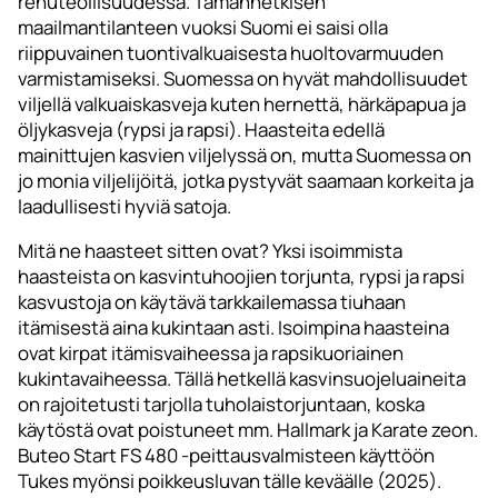
rehuteollisuudessa. Tämänhetkisen
maailmantilanteen vuoksi Suomi ei saisi olla
riippuvainen tuontivalkuaisesta huoltovarmuuden
varmistamiseksi. Suomessa on hyvät mahdollisuudet
viljellä valkuaiskasveja kuten hernettä, härkäpapua ja
öljykasveja (rypsi ja rapsi). Haasteita edellä
mainittujen kasvien viljelyssä on, mutta Suomessa on
jo monia viljelijöitä, jotka pystyvät saamaan korkeita ja
laadullisesti hyviä satoja.
Mitä ne haasteet sitten ovat? Yksi isoimmista
haasteista on kasvintuhoojien torjunta, rypsi ja rapsi
kasvustoja on käytävä tarkkailemassa tiuhaan
itämisestä aina kukintaan asti. Isoimpina haasteina
ovat kirpat itämisvaiheessa ja rapsikuoriainen
kukintavaiheessa. Tällä hetkellä kasvinsuojeluaineita
on rajoitetusti tarjolla tuholaistorjuntaan, koska
käytöstä ovat poistuneet mm. Hallmark ja Karate zeon.
Buteo Start FS 480 -peittausvalmisteen käyttöön
Tukes myönsi poikkeusluvan tälle keväälle (2025).