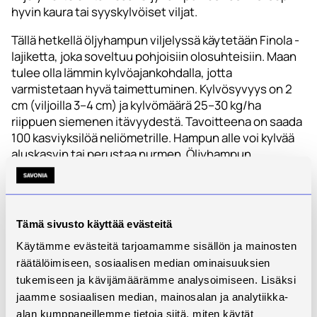
hyvin kaura tai syyskylvöiset viljat.
Tällä hetkellä öljyhampun viljelyssä käytetään Finola -
lajiketta, joka soveltuu pohjoisiin olosuhteisiin. Maan
tulee olla lämmin kylvöajankohdalla, jotta
varmistetaan hyvä taimettuminen. Kylvösyvyys on 2
cm (viljoilla 3–4 cm) ja kylvömäärä 25–30 kg/ha
riippuen siemenen itävyydestä. Tavoitteena on saada
100 kasviyksilöä neliömetrille. Hampun alle voi kylvää
aluskasvin tai perustaa nurmen. Öljyhampun
vakuustodistus on vietävä
maaseutuelinkeinoviranomaiselle tukihaun
yhteydessä! Kylvön jälkeen seuraava toimenpide
onkin sadonkorjuu.
Tämä sivusto käyttää evästeitä
Valmistuessaan öljyhampun väri muuttuu vihreästä
Käytämme evästeitä tarjoamamme sisällön ja mainosten
ruskeaksi (tosin vihreän sävyä voi olla myös
räätälöimiseen, sosiaalisen median ominaisuuksien
puintihetkellä). Hampun tuleentuminen on
tukemiseen ja kävijämäärämme analysoimiseen. Lisäksi
epätasaista, joten puintiajankohdan määrittäminen
jaamme sosiaalisen median, mainosalan ja analytiikka-
voi olla haasteellista. Hemppojen (Linaria cannabian)
alan kumppaneillemme tietoja siitä, miten käytät