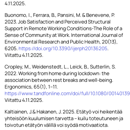
4.11.2025.
Buonomo, I., Ferrara, B., Pansini, M. & Benevene, P.
2023. Job Satisfaction and Perceived Structural
Support in Remote Working Conditions-The Role of a
Sense of Community at Work. International Journal of
Environmental Research and Public Health, 20(13),
6205.
https://doi.org/10.3390/ijerph20136205
.
Viitattu 4.11.2025.
Cropley, M., Weidenstedt, L., Leick, B., Sutterlin, S.
2022. Working from home during lockdown: the
association between rest breaks and well-being.
Ergonomics, 65(1), 1–11.
https://www.tandfonline.com/doi/full/10.1080/001401
Viitattu 4.11.2025.
Kaltiainen, J.& Hakanen, J. 2025. Etätyö voi heikentää
yhteisöön kuulumisen tarvetta – kuilu toteutuneen ja
toivotun etätyön välillä voi syödä motivaatiota.