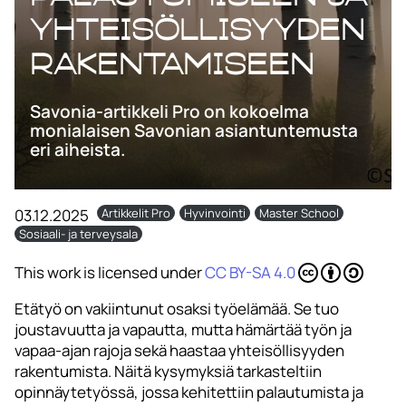
yhteisöllisyyden
rakentamiseen
Savonia-artikkeli Pro on kokoelma
monialaisen Savonian asiantuntemusta
eri aiheista.
03.12.2025
Artikkelit Pro
Hyvinvointi
Master School
Sosiaali- ja terveysala
This work is licensed under
CC BY-SA 4.0
Etätyö on vakiintunut osaksi työelämää. Se tuo
joustavuutta ja vapautta, mutta hämärtää työn ja
vapaa-ajan rajoja sekä haastaa yhteisöllisyyden
rakentumista. Näitä kysymyksiä tarkasteltiin
opinnäytetyössä, jossa kehitettiin palautumista ja