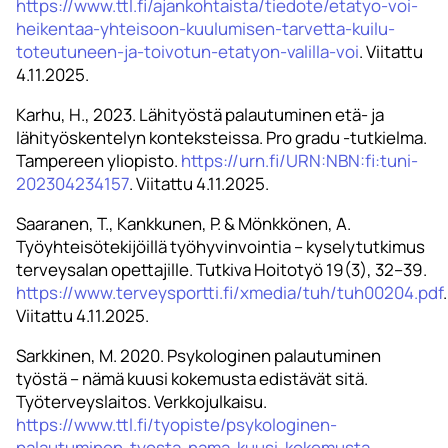
https://www.ttl.fi/ajankohtaista/tiedote/etatyo-voi-
heikentaa-yhteisoon-kuulumisen-tarvetta-kuilu-
toteutuneen-ja-toivotun-etatyon-valilla-voi
. Viitattu
4.11.2025.
Karhu, H., 2023. Lähityöstä palautuminen etä- ja
lähityöskentelyn konteksteissa. Pro gradu -tutkielma.
Tampereen yliopisto.
https://urn.fi/URN:NBN:fi:tuni-
202304234157
. Viitattu 4.11.2025.
Saaranen, T., Kankkunen, P. & Mönkkönen, A.
Työyhteisötekijöillä työhyvinvointia – kyselytutkimus
terveysalan opettajille. Tutkiva Hoitotyö 19(3), 32–39.
https://www.terveysportti.fi/xmedia/tuh/tuh00204.pdf
.
Viitattu 4.11.2025.
Sarkkinen, M. 2020. Psykologinen palautuminen
työstä – nämä kuusi kokemusta edistävät sitä.
Työterveyslaitos. Verkkojulkaisu.
https://www.ttl.fi/tyopiste/psykologinen-
palautuminen-tyosta-nama-kuusi-kokemusta-