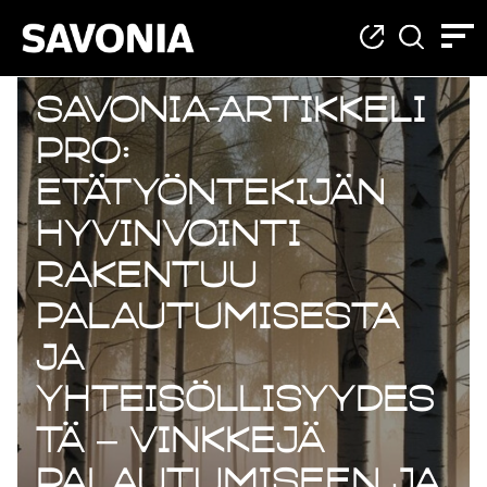
Savonia-artikkeli
Pro:
Etätyöntekijän
hyvinvointi
rakentuu
palautumisesta
ja
yhteisöllisyydes
tä – vinkkejä
palautumiseen ja