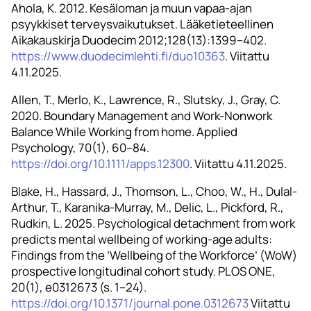
Ahola, K. 2012. Kesäloman ja muun vapaa-ajan
psyykkiset terveysvaikutukset. Lääketieteellinen
Aikakauskirja Duodecim 2012;128(13):1399–402.
https://www.duodecimlehti.fi/duo10363
. Viitattu
4.11.2025.
Allen, T., Merlo, K., Lawrence, R., Slutsky, J., Gray, C.
2020. Boundary Management and Work-Nonwork
Balance While Working from home. Applied
Psychology, 70(1), 60–84.
https://doi.org/10.1111/apps.12300
. Viitattu 4.11.2025.
Blake, H., Hassard, J., Thomson, L., Choo, W., H., Dulal-
Arthur, T., Karanika-Murray, M., Delic, L., Pickford, R.,
Rudkin, L. 2025. Psychological detachment from work
predicts mental wellbeing of working-age adults:
Findings from the ’Wellbeing of the Workforce’ (WoW)
prospective longitudinal cohort study. PLOS ONE,
20(1), e0312673 (s. 1–24).
https://doi.org/10.1371/journal.pone.0312673
Viitattu