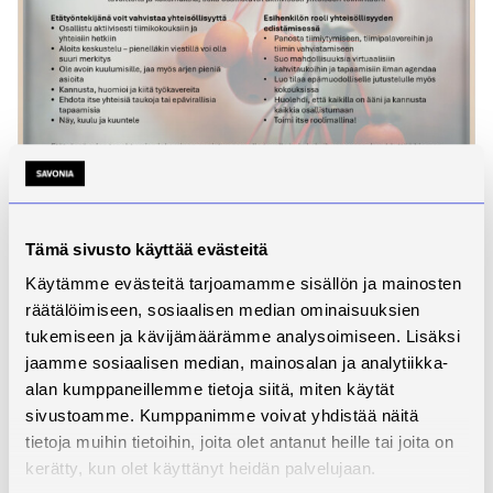
Kuva 2. Yhteisöllisyyden huoneentaulu. Semilä &
Mäkelä 2025.
Tämä sivusto käyttää evästeitä
Käytämme evästeitä tarjoamamme sisällön ja mainosten
Johtopäätökset ja
räätälöimiseen, sosiaalisen median ominaisuuksien
jatkokehittäminen
tukemiseen ja kävijämäärämme analysoimiseen. Lisäksi
jaamme sosiaalisen median, mainosalan ja analytiikka-
Etätyön yleistyminen haastaa tarkastelemaan
alan kumppaneillemme tietoja siitä, miten käytät
työhyvinvointia uudesta näkökulmasta.
sivustoamme. Kumppanimme voivat yhdistää näitä
Opinnäytetyön tulokset osoittavat, että palautumisen
tietoja muihin tietoihin, joita olet antanut heille tai joita on
ja yhteisöllisyyden vahvistaminen on keskeistä
kerätty, kun olet käyttänyt heidän palvelujaan.
etätyön hyvinvoinnille. Työhyvinvointi ei ole vain