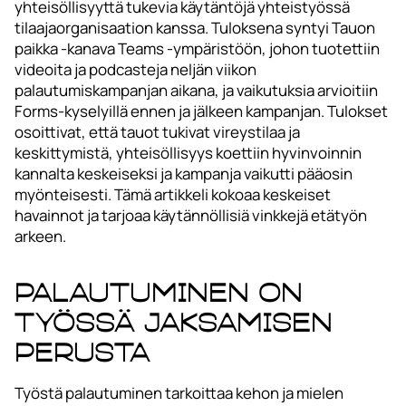
yhteisöllisyyttä tukevia käytäntöjä yhteistyössä
tilaajaorganisaation kanssa. Tuloksena syntyi Tauon
paikka -kanava Teams -ympäristöön, johon tuotettiin
videoita ja podcasteja neljän viikon
palautumiskampanjan aikana, ja vaikutuksia arvioitiin
Forms-kyselyillä ennen ja jälkeen kampanjan. Tulokset
osoittivat, että tauot tukivat vireystilaa ja
keskittymistä, yhteisöllisyys koettiin hyvinvoinnin
kannalta keskeiseksi ja kampanja vaikutti pääosin
myönteisesti. Tämä artikkeli kokoaa keskeiset
havainnot ja tarjoaa käytännöllisiä vinkkejä etätyön
arkeen.
Palautuminen on
työssä jaksamisen
perusta
Työstä palautuminen tarkoittaa kehon ja mielen