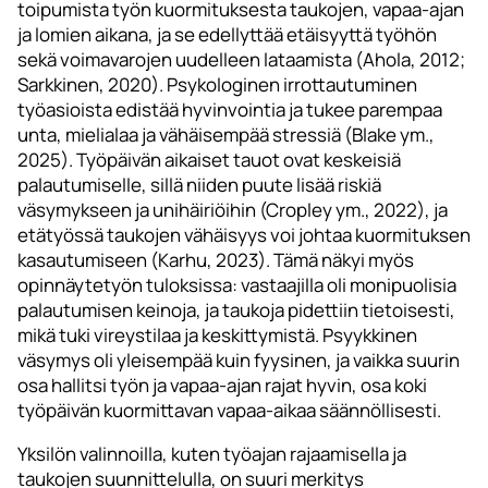
toipumista työn kuormituksesta taukojen, vapaa-ajan
ja lomien aikana, ja se edellyttää etäisyyttä työhön
sekä voimavarojen uudelleen lataamista (Ahola, 2012;
Sarkkinen, 2020). Psykologinen irrottautuminen
työasioista edistää hyvinvointia ja tukee parempaa
unta, mielialaa ja vähäisempää stressiä (Blake ym.,
2025). Työpäivän aikaiset tauot ovat keskeisiä
palautumiselle, sillä niiden puute lisää riskiä
väsymykseen ja unihäiriöihin (Cropley ym., 2022), ja
etätyössä taukojen vähäisyys voi johtaa kuormituksen
kasautumiseen (Karhu, 2023). Tämä näkyi myös
opinnäytetyön tuloksissa: vastaajilla oli monipuolisia
palautumisen keinoja, ja taukoja pidettiin tietoisesti,
mikä tuki vireystilaa ja keskittymistä. Psyykkinen
väsymys oli yleisempää kuin fyysinen, ja vaikka suurin
osa hallitsi työn ja vapaa-ajan rajat hyvin, osa koki
työpäivän kuormittavan vapaa-aikaa säännöllisesti.
Yksilön valinnoilla, kuten työajan rajaamisella ja
taukojen suunnittelulla, on suuri merkitys