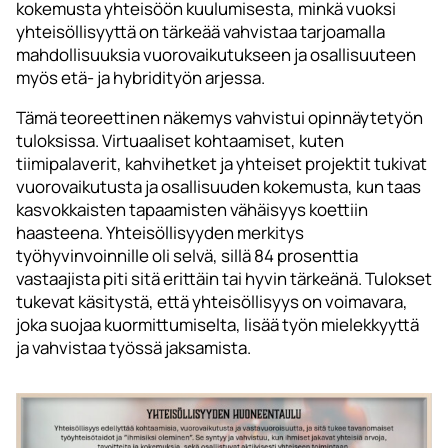
kokemusta yhteisöön kuulumisesta, minkä vuoksi
yhteisöllisyyttä on tärkeää vahvistaa tarjoamalla
mahdollisuuksia vuorovaikutukseen ja osallisuuteen
myös etä- ja hybridityön arjessa.
Tämä teoreettinen näkemys vahvistui opinnäytetyön
tuloksissa. Virtuaaliset kohtaamiset, kuten
tiimipalaverit, kahvihetket ja yhteiset projektit tukivat
vuorovaikutusta ja osallisuuden kokemusta, kun taas
kasvokkaisten tapaamisten vähäisyys koettiin
haasteena. Yhteisöllisyyden merkitys
työhyvinvoinnille oli selvä, sillä 84 prosenttia
vastaajista piti sitä erittäin tai hyvin tärkeänä. Tulokset
tukevat käsitystä, että yhteisöllisyys on voimavara,
joka suojaa kuormittumiselta, lisää työn mielekkyyttä
ja vahvistaa työssä jaksamista.