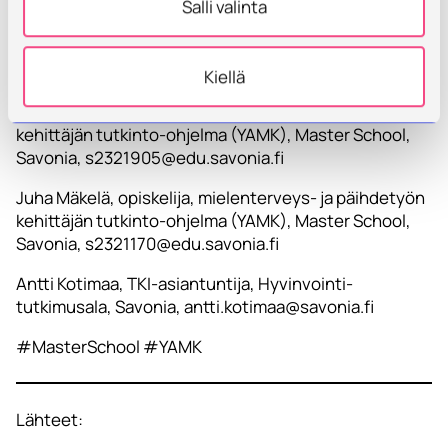
Salli valinta
Kirjoittajat:
Kiellä
Tiina Semilä, opiskelija, mielenterveys- ja päihdetyön
kehittäjän tutkinto-ohjelma (YAMK), Master School,
Savonia, s2321905@edu.savonia.fi
Juha Mäkelä, opiskelija, mielenterveys- ja päihdetyön
kehittäjän tutkinto-ohjelma (YAMK), Master School,
Savonia, s2321170@edu.savonia.fi
Antti Kotimaa, TKI-asiantuntija, Hyvinvointi-
tutkimusala, Savonia, antti.kotimaa@savonia.fi
#MasterSchool #YAMK
Lähteet: