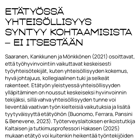
Etätyössä
yhteisöllisyys
syntyy kohtaamisista
– ei itsestään
Saaranen, Kankkunen ja Mönkkönen (2021) osoittavat,
että työhyvinvointiin vaikuttavat keskeisesti
työyhteisötekijät, kuten yhteisöllisyyden kokemus,
hyvä johtajuus, kollegiaalinen tuki ja selkeät
rakenteet. Etätyön yleistyessä yhteisöllisyyden
ylläpitäminen on noussut keskeiseksi hyvinvoinnin
tekijäksi, sillä vahva yhteisöllisyyden tunne voi
lieventää vaativan työn kielteisiä vaikutuksia ja lisätä
tyytyväisyyttä etätyöhön (Buonomo, Ferrara, Pansini
& Benevene, 2023). Työterveyslaitoksen erikoistutkija
Kaltaisen ja tutkimusprofessori Hakasen (2025)
mukaan etätyö voi kuitenkin heikentää työntekijöiden