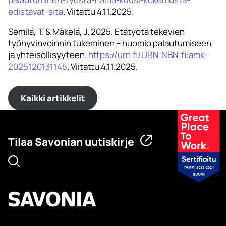
edistavat-sita
. Viitattu 4.11.2025.
Semilä, T. & Mäkelä, J. 2025. Etätyötä tekevien
työhyvinvoinnin tukeminen – huomio palautumiseen
ja yhteisöllisyyteen.
https://urn.fi/URN:NBN:fi:amk-
2025120131145
. Viitattu 4.11.2025.
Kaikki artikkelit
Tilaa Savonian uutiskirje