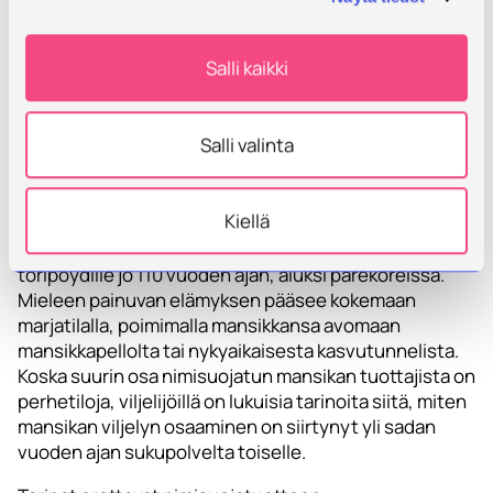
kiinnostava trendi: tarinallistaminen. Nimisuoja ei
suojaa vain tuotetta, vaan samalla myös
Salli kaikki
valmistustapaa ja siihen liittyviä kertomuksia. Kun
matkailija osallistuu savolaiseen
mustikkakukkotyöpajaan ja kuulee, miksi juuri tämän
Salli valinta
metsän ja luonnon olosuhteet mahdollistavat
tuotteen erityislaatuisuuden, syntyy kokemus, jonka
muistaa pitkään. Tai kun matkailija ostaa kesäiseltä
Kiellä
torilta makeita Suonenjoen mansikoita, torimyyjä
kertoo, miten paikallinen mansikka on matkannut
toripöydille jo 110 vuoden ajan, aluksi pärekoreissa.
Mieleen painuvan elämyksen pääsee kokemaan
marjatilalla, poimimalla mansikkansa avomaan
mansikkapellolta tai nykyaikaisesta kasvutunnelista.
Koska suurin osa nimisuojatun mansikan tuottajista on
perhetiloja, viljelijöillä on lukuisia tarinoita siitä, miten
mansikan viljelyn osaaminen on siirtynyt yli sadan
vuoden ajan sukupolvelta toiselle.