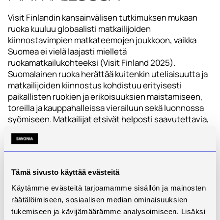
Visit Finlandin kansainvälisen tutkimuksen mukaan
ruoka kuuluu globaalisti matkailijoiden
kiinnostavimpien matkateemojen joukkoon, vaikka
Suomea ei vielä laajasti mielletä
ruokamatkailukohteeksi (Visit Finland 2025).
Suomalainen ruoka herättää kuitenkin uteliaisuutta ja
matkailijoiden kiinnostus kohdistuu erityisesti
paikallisten ruokien ja erikoisuuksien maistamiseen,
toreilla ja kauppahalleissa vierailuun sekä luonnossa
syömiseen. Matkailijat etsivät helposti saavutettavia,
mutta aitoja elämyksiä, mahdollisuuksia maistaa
“oikeaa Suomea”. Nimisuojatut tuotteet vastaavat
tähän odotukseen luontevasti, sillä ne tekevät
paikallisista mauista tunnistettavia ja muistettavia
Tämä sivusto käyttää evästeitä
sekä yhdistävät raaka-aineet, perinteet ja
maantieteeseen sidotun tarinan osaksi
Käytämme evästeitä tarjoamamme sisällön ja mainosten
matkailukokemusta.
räätälöimiseen, sosiaalisen median ominaisuuksien
tukemiseen ja kävijämäärämme analysoimiseen. Lisäksi
Nimisuojatuotteilla voi olla merkitystä erityisesti