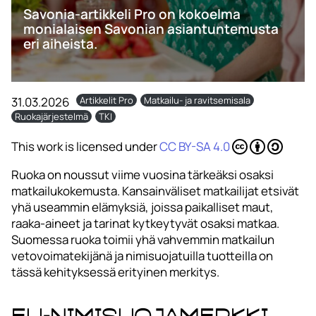
Savonia-artikkeli Pro on kokoelma
monialaisen Savonian asiantuntemusta
eri aiheista.
31.03.2026
Artikkelit Pro
Matkailu- ja ravitsemisala
Ruokajärjestelmä
TKI
This work is licensed under
CC BY-SA 4.0
Ruoka on noussut viime vuosina tärkeäksi osaksi
matkailukokemusta. Kansainväliset matkailijat etsivät
yhä useammin elämyksiä, joissa paikalliset maut,
raaka-aineet ja tarinat kytkeytyvät osaksi matkaa.
Suomessa ruoka toimii yhä vahvemmin matkailun
vetovoimatekijänä ja nimisuojatuilla tuotteilla on
tässä kehityksessä erityinen merkitys.
EU-nimisuojamerkki