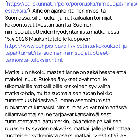
(
https://paliskunnat.fi/poro/pororuoka/nimisuojat/nimis
esityksia/
). Aihe on ajankohtainen myös Itä-
Suomessa, sillä ruoka- ja matkailualan toimijat
kokoontuvat työstämään Itä-Suomen
nimisuojatuotteiden hyödyntämistä matkailussa
15.4.2026 Maakuntatalolle Kuopioon:
https://www.pohjois-savo.fi/viestinta/kokoukset-ja-
tapahtumat/ita-suomen-nimisuojatuotteet-
tarinoista-tuloksiin.html
.
Matkailun näkökulmasta tilanne on sekä haaste että
mahdollisuus. Ruokaelämykset ovat monille
ulkomaisille matkailijoille keskeinen syy valita
matkakohde, mutta suomalaisen ruoan heikko
tunnettuus hidastaa Suomen asemoitumista
ruokamatkailumaaksi. Nimisuojat voivat toimia tässä
sillanrakentajina: ne tarjoavat kansainvälisesti
tunnistettavan laatumerkin, joka tekee paikallisen
ruuan erityisyyden näkyväksi matkailijalle ja helpottaa
tuotteiden kytkemistä osaksi matkailuviestintää ja -