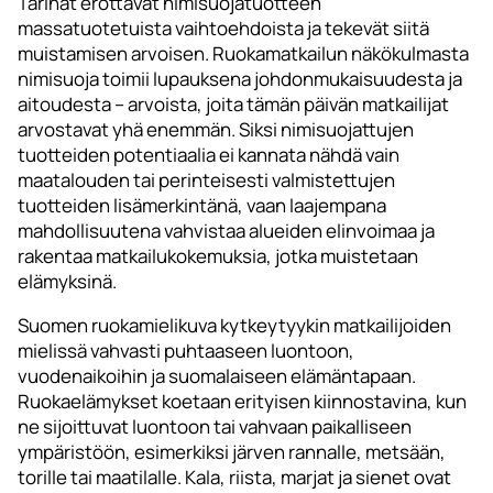
Tarinat erottavat nimisuojatuotteen
massatuotetuista vaihtoehdoista ja tekevät siitä
muistamisen arvoisen. Ruokamatkailun näkökulmasta
nimisuoja toimii lupauksena johdonmukaisuudesta ja
aitoudesta – arvoista, joita tämän päivän matkailijat
arvostavat yhä enemmän. Siksi nimisuojattujen
tuotteiden potentiaalia ei kannata nähdä vain
maatalouden tai perinteisesti valmistettujen
tuotteiden lisämerkintänä, vaan laajempana
mahdollisuutena vahvistaa alueiden elinvoimaa ja
rakentaa matkailukokemuksia, jotka muistetaan
elämyksinä.
Suomen ruokamielikuva kytkeytyykin matkailijoiden
mielissä vahvasti puhtaaseen luontoon,
vuodenaikoihin ja suomalaiseen elämäntapaan.
Ruokaelämykset koetaan erityisen kiinnostavina, kun
ne sijoittuvat luontoon tai vahvaan paikalliseen
ympäristöön, esimerkiksi järven rannalle, metsään,
torille tai maatilalle. Kala, riista, marjat ja sienet ovat