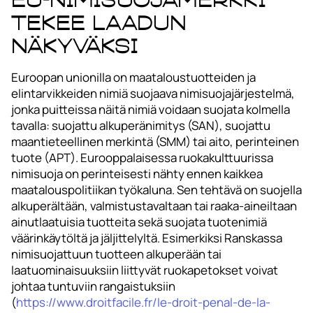
tekee laadun
näkyväksi
Euroopan unionilla on maataloustuotteiden ja
elintarvikkeiden nimiä suojaava nimisuojajärjestelmä,
jonka puitteissa näitä nimiä voidaan suojata kolmella
tavalla: suojattu alkuperänimitys (SAN), suojattu
maantieteellinen merkintä (SMM) tai aito, perinteinen
tuote (APT). Eurooppalaisessa ruokakulttuurissa
nimisuoja on perinteisesti nähty ennen kaikkea
maatalouspolitiikan työkaluna. Sen tehtävä on suojella
alkuperältään, valmistustavaltaan tai raaka-aineiltaan
ainutlaatuisia tuotteita sekä suojata tuotenimiä
väärinkäytöltä ja jäljittelyltä. Esimerkiksi Ranskassa
nimisuojattuun tuotteen alkuperään tai
laatuominaisuuksiin liittyvät ruokapetokset voivat
johtaa tuntuviin rangaistuksiin
(
https://www.droitfacile.fr/le-droit-penal-de-la-