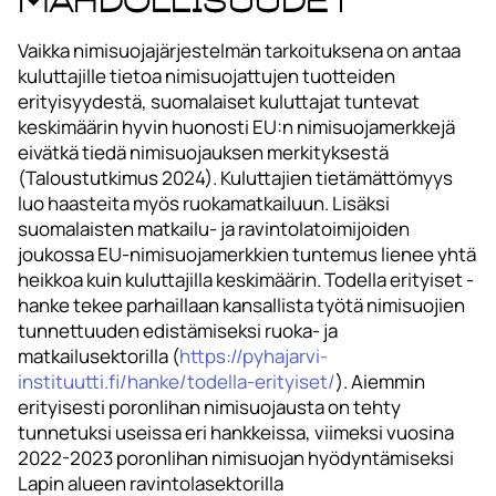
mahdollisuudet
Vaikka nimisuojajärjestelmän tarkoituksena on antaa
kuluttajille tietoa nimisuojattujen tuotteiden
erityisyydestä, suomalaiset kuluttajat tuntevat
keskimäärin hyvin huonosti EU:n nimisuojamerkkejä
eivätkä tiedä nimisuojauksen merkityksestä
(Taloustutkimus 2024). Kuluttajien tietämättömyys
luo haasteita myös ruokamatkailuun. Lisäksi
suomalaisten matkailu- ja ravintolatoimijoiden
joukossa EU-nimisuojamerkkien tuntemus lienee yhtä
heikkoa kuin kuluttajilla keskimäärin. Todella erityiset -
hanke tekee parhaillaan kansallista työtä nimisuojien
tunnettuuden edistämiseksi ruoka- ja
matkailusektorilla (
https://pyhajarvi-
instituutti.fi/hanke/todella-erityiset/
). Aiemmin
erityisesti poronlihan nimisuojausta on tehty
tunnetuksi useissa eri hankkeissa, viimeksi vuosina
2022-2023 poronlihan nimisuojan hyödyntämiseksi
Lapin alueen ravintolasektorilla