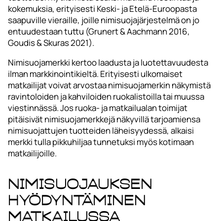
kokemuksia, erityisesti Keski- ja Etelä-Euroopasta
saapuville vieraille, joille nimisuojajärjestelmä on jo
entuudestaan tuttu (Grunert & Aachmann 2016,
Goudis & Skuras 2021).
Nimisuojamerkki kertoo laadusta ja luotettavuudesta
ilman markkinointikieltä. Erityisesti ulkomaiset
matkailijat voivat arvostaa nimisuojamerkin näkymistä
ravintoloiden ja kahviloiden ruokalistoilla tai muussa
viestinnässä. Jos ruoka- ja matkailualan toimijat
pitäisivät nimisuojamerkkejä näkyvillä tarjoamiensa
nimisuojattujen tuotteiden läheisyydessä, alkaisi
merkki tulla pikkuhiljaa tunnetuksi myös kotimaan
matkailijoille.
Nimisuojauksen
hyödyntäminen
matkailussa