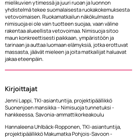
mielikuvien ytimessä ja juuri ruoan ja luonnon
yhdistelmä tekee suomalaisesta ruokakokemuksesta
vetovoimaisen. Ruokamatkailun näkökulmasta
nimisuoja ei ole vain tuotteen suojaa, vaan väline
rakentaa alueellista vetovoimaa. Nimisuoja sitoo
maun konkreettisesti paikkaan, ympäristöön ja
tarinaan ja auttaa luomaan elämyksiä, jotka erottuvat
massasta, jäävät mieleen ja joita matkailijat haluavat
jakaa eteenpäin.
Kirjoittajat
Jenni Lappi, TKI-asiantuntija, projektipäällikkö
Suonenjoen mansikka – Nimisuoja tunnetuksi -
hankkeessa, Savonia-ammattikorkeakoulu
Hannaleena Uhlbäck-Ropponen, TKI-asiantuntija,
projektipäällikkö Makumatka Pohjois-Savoon -