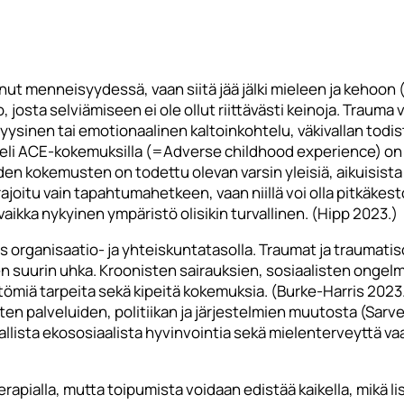
ut menneisyydessä, vaan siitä jää jälki mieleen ja kehoon 
sta selviämiseen ei ole ollut riittävästi keinoja. Trauma 
sinen tai emotionaalinen kaltoinkohtelu, väkivallan todi
lla eli ACE-kokemuksilla (=Adverse childhood experience) on
en kokemusten on todettu olevan varsin yleisiä, aikuisista
oitu vain tapahtumahetkeen, vaan niillä voi olla pitkäkesto
ikka nykyinen ympäristö olisikin turvallinen. (Hipp 2023.)
ös organisaatio- ja yhteiskuntatasolla. Traumat ja traumat
 suurin uhka. Kroonisten sairauksien, sosiaalisten ongelm
ömiä tarpeita sekä kipeitä kokemuksia. (Burke-Harris 2023
sten palveluiden, politiikan ja järjestelmien muutosta (Sar
lista ekososiaalista hyvinvointia sekä mielenterveyttä vaal
apialla, mutta toipumista voidaan edistää kaikella, mikä lis