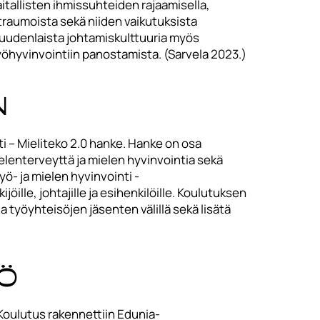
itallisten ihmissuhteiden rajaamisella,
 traumoista sekä niiden vaikutuksista
uudenlaista johtamiskulttuuria myös
yöhyvinvointiin panostamista. (Sarvela 2023.)
n
 – Mieliteko 2.0 hanke. Hanke on osa
lenterveyttä ja mielen hyvinvointia sekä
- ja mielen hyvinvointi -
le, johtajille ja esihenkilöille. Koulutuksen
 työyhteisöjen jäsenten välillä sekä lisätä
tö
Koulutus rakennettiin Edunia-