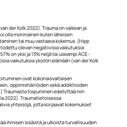
(van der Kolk 2022). Trauma on vaikean ja
voi olla moninainen kuten läheisen
staminen tai muu vastaava kokemus. (Hipp
 todettu olevan negatiivisia vaikutuksia
 57% on yksi ja 13% neljä tai useampi ACE-
isia vaikutuksia yksilön elämään (van der Kolk
isoituminen ovat kokonaisvaltaisen
ien, oppimishäiriöiden sekä addiktioiden
.) Traumasta toipuminen edellyttää niin
vela 2022). Traumatietoisessa
ivia yhteisöjä, jotta korjaavat kokemukset
ää ihmisen sisäistä ja ulkoista turvallisuuden