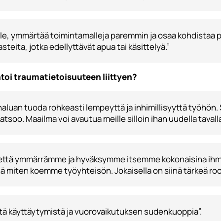
elle, ymmärtää toimintamalleja paremmin ja osaa kohdistaa 
asteita, jotka edellyttävät apua tai käsittelyä.”
antoi traumatietoisuuteen liittyen?
 haluan tuoda rohkeasti lempeyttä ja inhimillisyyttä työhön. 
soo. Maailma voi avautua meille silloin ihan uudella tavalla
, että ymmärrämme ja hyväksymme itsemme kokonaisina ihm
nä miten koemme työyhteisön. Jokaisella on siinä tärkeä rool
ä käyttäytymistä ja vuorovaikutuksen sudenkuoppia”.