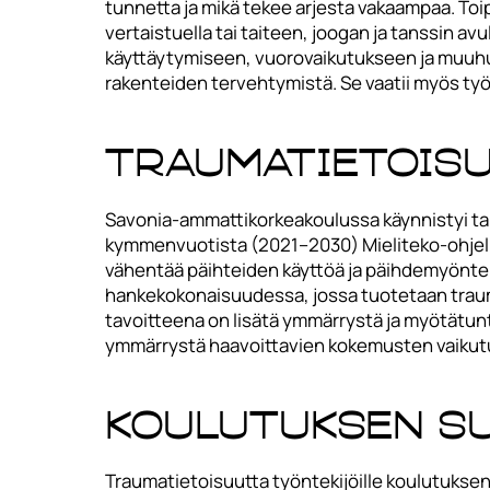
tunnetta ja mikä tekee arjesta vakaampaa. Toip
vertaistuella tai taiteen, joogan ja tanssin a
käyttäytymiseen, vuorovaikutukseen ja muuhu
rakenteiden tervehtymistä. Se vaatii myös työ
Traumatietoisu
Savonia-ammattikorkeakoulussa käynnistyi tam
kymmenvuotista (2021–2030) Mieliteko-ohjelma
vähentää päihteiden käyttöä ja päihdemyöntei
hankekokonaisuudessa, jossa tuotetaan traumat
tavoitteena on lisätä ymmärrystä ja myötätunto
ymmärrystä haavoittavien kokemusten vaikutuk
Koulutuksen su
Traumatietoisuutta työntekijöille koulutuksen