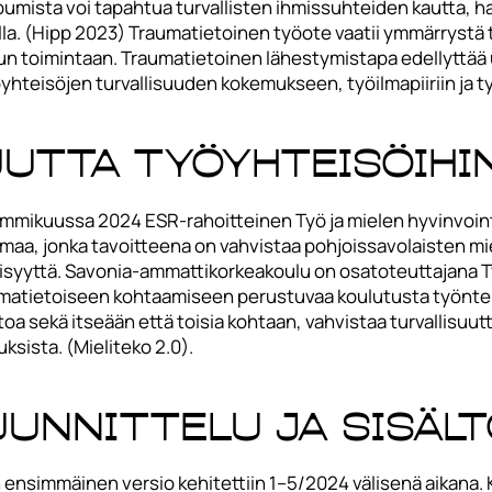
umista voi tapahtua turvallisten ihmissuhteiden kautta, ha
vulla. (Hipp 2023) Traumatietoinen työote vaatii ymmärrystä
n toimintaan. Traumatietoinen lähestymistapa edellyttää 
yhteisöjen turvallisuuden kokemukseen, työilmapiiriin ja t
utta työyhteisöihi
mikuussa 2024 ESR-rahoitteinen Työ ja mielen hyvinvointi
a, jonka tavoitteena on vahvistaa pohjoissavolaisten mie
syyttä. Savonia-ammattikorkeakoulu on osatoteuttajana Työ
ietoiseen kohtaamiseen perustuvaa koulutusta työntekijöil
a sekä itseään että toisia kohtaan, vahvistaa turvallisuutta
sista. (Mieliteko 2.0).
unnittelu ja sisäl
 ensimmäinen versio kehitettiin 1–5/2024 välisenä aikana. 