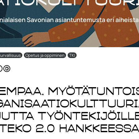
nialaisen Savonian asiantuntemusta eri aiheista
turvallisuus
Opetus ja oppiminen
TKI
sempaa, myötätuntoi
anisaatiokulttuuri
utta työntekijöill
iteko 2.0 hankkeess