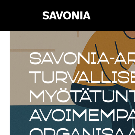
Savonia-ar
turvallis
myötätun
avoimemp
organisaa