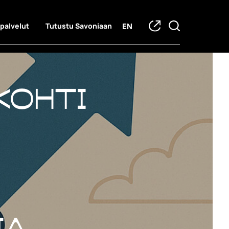
EN
 palvelut
Tutustu Savoniaan
Kohti
ia