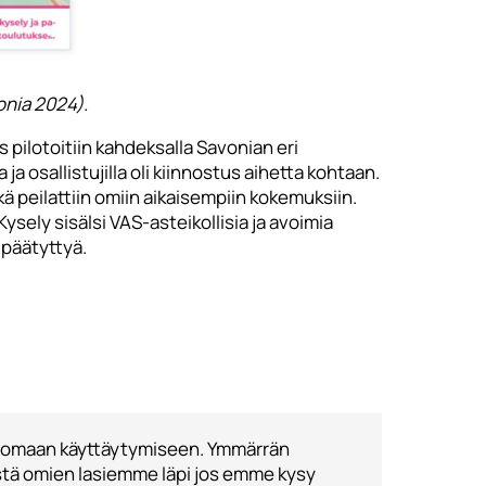
onia 2024).
 pilotoitiin kahdeksalla Savonian eri
 osallistujilla oli kiinnostus aihetta kohtaan.
kä peilattiin omiin aikaisempiin kokemuksiin.
sely sisälsi VAS-asteikollisia ja avoimia
 päätyttyä.
tä omaan käyttäytymiseen. Ymmärrän
tä omien lasiemme läpi jos emme kysy