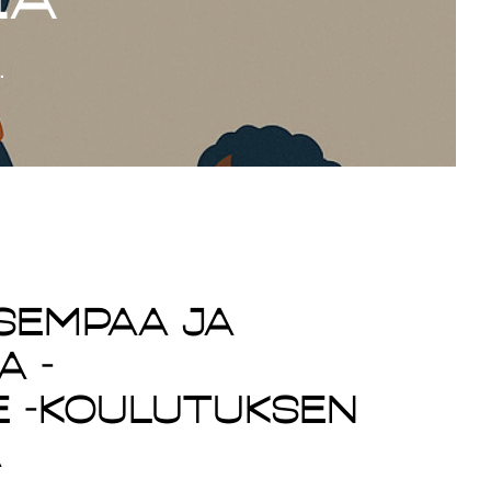
.
sempaa ja
a -
e -koulutuksen
a