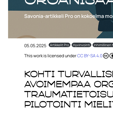
Savonia-artikkeli Pro on kokoelma mo
05.05.2025
Artikkelit Pro
Hyvinvointi
Inhimillinen 
This work is licensed under
CC BY-SA 4.0
Kohti turvalli
avoimempaa org
Traumatietoisu
pilotointi Miel