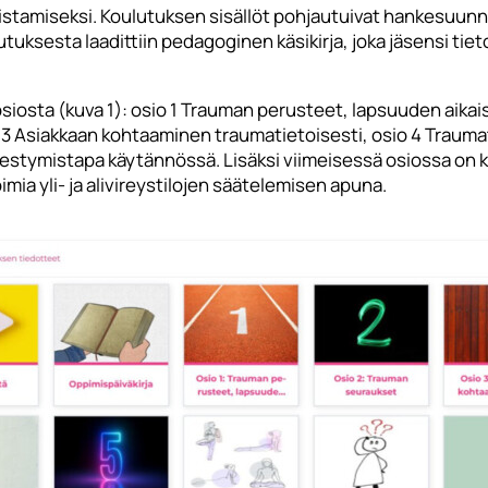
amiseksi. Koulutuksen sisällöt pohjautuivat hankesuunnite
utuksesta laadittiin pedagoginen käsikirja, joka jäsensi tie
osiosta (kuva 1): osio 1 Trauman perusteet, lapsuuden aikai
3 Asiakkaan kohtaaminen traumatietoisesti, osio 4 Trauma
stymistapa käytännössä. Lisäksi viimeisessä osiossa on ke
mia yli- ja alivireystilojen säätelemisen apuna.