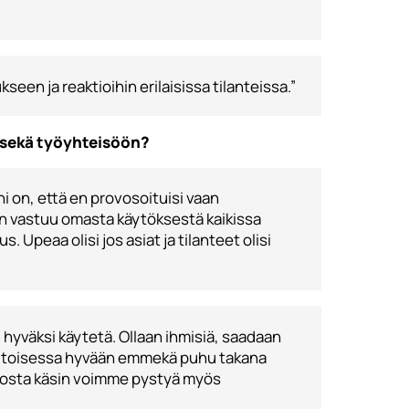
seen ja reaktioihin erilaisissa tilanteissa.”
 sekä työyhteisöön?
ni on, että en provosoituisi vaan
 on vastuu omasta käytöksestä kaikissa
 Upeaa olisi jos asiat ja tilanteet olisi
hyväksi käytetä. Ollaan ihmisiä, saadaan
me toisessa hyvään emmekä puhu takana
 levosta käsin voimme pystyä myös