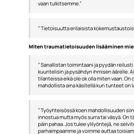
vaan tulkitsemme.”
” Tietoisuutta erilaisista kokemustaustoista
Miten traumatietoisuuden lisääminen miel
” Sanallistan toimintaani ja pyydän reilust
kuuntelisin ja pysähdyn ihmisen äärelle. A
tilanteissa eikä ole ok olla miten vaan. On 
mahdollista aina käsitellä kun tunteet on 
” Työyhteisössä koen mahdollisuuden siinä
innostua mutta myös surra tai väsyä. On
päin pahaa. Jos tulee ylilyöntejä, ne selv
parhaimpaamme ja voimme auttaa toisiamme