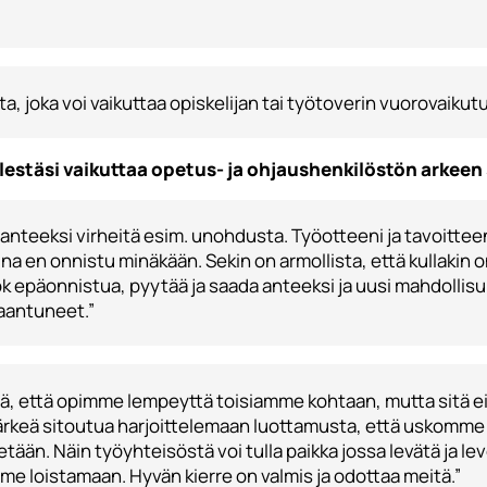
, joka voi vaikuttaa opiskelijan tai työtoverin vuorovaikutuk
estäsi vaikuttaa opetus- ja ohjaushenkilöstön arkeen
i anteeksi virheitä esim. unohdusta. Työotteeni ja tavoittee
ina en onnistu minäkään. Sekin on armollista, että kullakin
ok epäonnistua, pyytää ja saada anteeksi ja uusi mahdollisuus.
laantuneet.”
, että opimme lempeyttä toisiamme kohtaan, mutta sitä ei 
 tärkeä sitoutua harjoittelemaan luottamusta, että uskom
itetään. Näin työyhteisöstä voi tulla paikka jossa levätä ja
 loistamaan. Hyvän kierre on valmis ja odottaa meitä.”