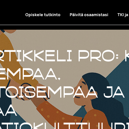
Opiskele tutkinto
Päivitä osaamistasi
TKI ja
tikkeli Pro: 
empaa,
toisempaa ja
aa
tiokulttuur