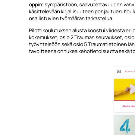
oppimisympäristöön, saavutettavuuden vahvist
käsittelevään kirjallisuuteen pohjautuen. Koul
osallistuvien työmäärän tarkastelua.
Pilottikoulutuksen alusta koostui viidestä eri 
kokemukset, osio 2 Trauman seuraukset, osio 
työyhteisöön sekä osio 5 Traumatietoinen lähe
tavoitteena on tukea kehotietoisuutta sekä toi