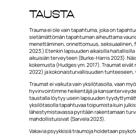
Tausta
Trauma ei ole vain tapahtuma, joka on tapahtun
sietämättömän tapahtuman aiheuttama vaurio, jo
menettäminen, onnettomuus, seksuaalinen, fyy
2023.) Etenkin lapsuuden aikaisilla haitallisi
aikuisiän terveyteen (Burke-Harris 2023). Näid
kokemusta (Hudges ym. 2017). Traumat eivät raj
2022) ja kokonaisturvallisuuden tunteeseen, va
Traumat ei vaikuta vain yksilötasolla, vaan my
hyvinvointimme heikentäjä ja kansanterveyden
taustalla löytyy usein lapsuuden tyydyttymätt
yksilötasolla tapahtuvaa toipumista kuin julki
lähestymistavassa pyritään rakentamaan turval
mahdollistuisivat (Sarvela 2023).
Vakavia psyykkisiä traumoja hoidetaan psykoter