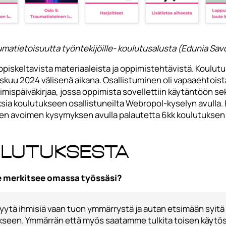
umatietoisuutta työntekijöille- koulutusalusta (Edunia Sav
opiskeltavista materiaaleista ja oppimistehtävistä. Koulutus
uu 2024 välisenä aikana. Osallistuminen oli vapaaehtoista ja
pimispäiväkirjaa, jossa oppimista sovellettiin käytäntöön se
a koulutukseen osallistuneilta Webropol-kyselyn avulla. Ky
olmen avoimen kysymyksen avulla palautetta 6kk koulutuksen
ulutuksesta
e merkitsee omassa työssäsi?
syytä ihmisiä vaan tuon ymmärrystä ja autan etsimään syi
kseen. Ymmärrän että myös saatamme tulkita toisen käytös