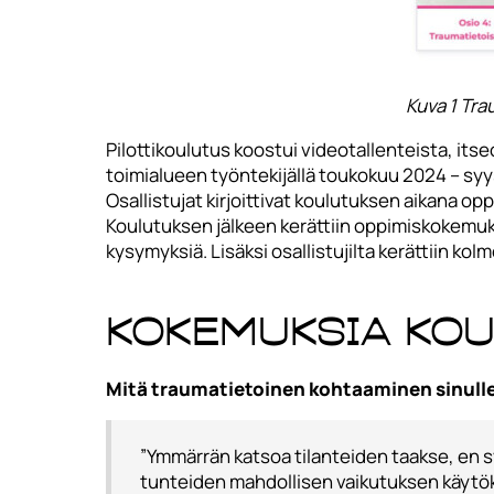
Kuva 1 Tra
Pilottikoulutus koostui videotallenteista, itse
toimialueen työntekijällä toukokuu 2024 – syysk
Osallistujat kirjoittivat koulutuksen aikana op
Koulutuksen jälkeen kerättiin oppimiskokemuksi
kysymyksiä. Lisäksi osallistujilta kerättiin k
Kokemuksia ko
Mitä traumatietoinen kohtaaminen sinull
”Ymmärrän katsoa tilanteiden taakse, en 
tunteiden mahdollisen vaikutuksen käytö