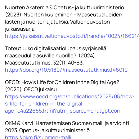
Nuorten Akatemia & Opetus- ja kulttuuriministeriö
(2023). Nuorten kuuleminen – Maaseutualueiden
lasten ja nuorten ajatuksia. Valtioneuvoston
julkaisusarja.
https://julkaisut.valtioneuvosto.fi/handle/10024/16621
Toteutuuko digitalisaatiolupaus syrjäisellä
maaseudulla asuville nuorille?. (2024).
Maaseutututkimus, 32(1), 40-63.
https://doi.org/10.51807/maaseutututkimus.146010
OECD: How’s Life for Children in the Digital Age?
(2025). OECD julkaisu.
https://www.oecd.org/en/publications/2025/05/how-
s-life-for-children-in-the-digital-
age_c4a22655.html?utm_source=chatgpt.com
OKM & Karvi: Harrastamisen Suomen malli ja arviointi
2023. Opetus- ja kulttuuriministeriö
https://okm.fi/suomen-malli