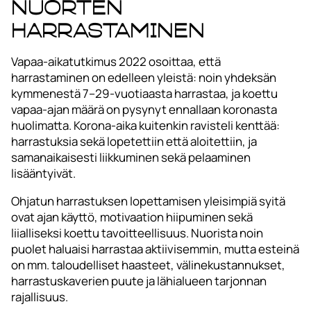
Nuorten
harrastaminen
Vapaa-aikatutkimus 2022 osoittaa, että
harrastaminen on edelleen yleistä: noin yhdeksän
kymmenestä 7–29-vuotiaasta harrastaa, ja koettu
vapaa-ajan määrä on pysynyt ennallaan koronasta
huolimatta. Korona-aika kuitenkin ravisteli kenttää:
harrastuksia sekä lopetettiin että aloitettiin, ja
samanaikaisesti liikkuminen sekä pelaaminen
lisääntyivät.
Ohjatun harrastuksen lopettamisen yleisimpiä syitä
ovat ajan käyttö, motivaation hiipuminen sekä
liialliseksi koettu tavoitteellisuus. Nuorista noin
puolet haluaisi harrastaa aktiivisemmin, mutta esteinä
on mm. taloudelliset haasteet, välinekustannukset,
harrastuskaverien puute ja lähialueen tarjonnan
rajallisuus.