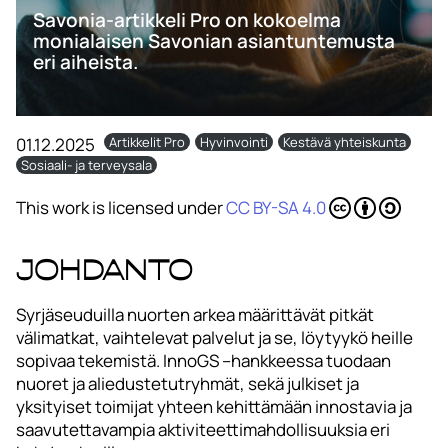
Savonia-artikkeli Pro on kokoelma
monialaisen Savonian asiantuntemusta
eri aiheista.
01.12.2025
Artikkelit Pro
Hyvinvointi
Kestävä yhteiskunta
Sosiaali- ja terveysala
This work is licensed under
CC BY-SA 4.0
Johdanto
Syrjäseuduilla nuorten arkea määrittävät pitkät
välimatkat, vaihtelevat palvelut ja se, löytyykö heille
sopivaa tekemistä. InnoGS –hankkeessa tuodaan
nuoret ja aliedustetutryhmät, sekä julkiset ja
yksityiset toimijat yhteen kehittämään innostavia ja
saavutettavampia aktiviteettimahdollisuuksia eri