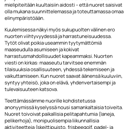
mielipiteitään kuultaisiin aidosti – että nuoret saisivat
olla mukana suunnittelemassa ja toteuttamassa omaa
elinympäristöään.
Kuulemisessa näkyi myös sukupuolten välinen ero
nuorten viihtyvyydessä ja harrastuneisuudessa.
Tytöt olivat poikia useammin tyytymättömiä
maaseudulla asumiseen ja kokivat
harrastusmahdollisuudet kapeammaksi. Nuorten
viesti on kirkas: maaseutu tarvitsee enemmän
tilaisuuksia osallisuuteen, yhdessä tekemiseen ja
vaikuttamiseen. Kun nuoret saavat äänensä kuuluviin,
syntyy yhteisö, joka on elävä, yhdenvertaisempi ja
tulevaisuuteen katsova.
Teettämässämme nuorille kohdistetussa
anonyymissä kyselyssä nousi samankaltaisia toiveita.
Nuoret toivoivat paikallisia pelitapahtumia (laneja,
pelikerhoja), monipuolisempia liikunnallisia
aktiviteetteja (skeittipuisto, frisbeegolf, padel- ja