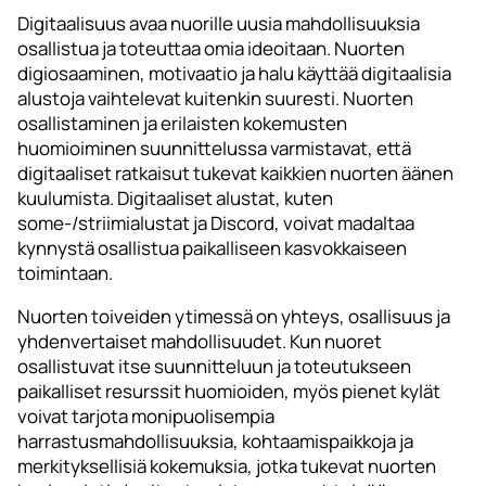
Digitaalisuus avaa nuorille uusia mahdollisuuksia
osallistua ja toteuttaa omia ideoitaan. Nuorten
digiosaaminen, motivaatio ja halu käyttää digitaalisia
alustoja vaihtelevat kuitenkin suuresti. Nuorten
osallistaminen ja erilaisten kokemusten
huomioiminen suunnittelussa varmistavat, että
digitaaliset ratkaisut tukevat kaikkien nuorten äänen
kuulumista. Digitaaliset alustat, kuten
some-/striimialustat ja Discord, voivat madaltaa
kynnystä osallistua paikalliseen kasvokkaiseen
toimintaan.
Nuorten toiveiden ytimessä on yhteys, osallisuus ja
yhdenvertaiset mahdollisuudet. Kun nuoret
osallistuvat itse suunnitteluun ja toteutukseen
paikalliset resurssit huomioiden, myös pienet kylät
voivat tarjota monipuolisempia
harrastusmahdollisuuksia, kohtaamispaikkoja ja
merkityksellisiä kokemuksia, jotka tukevat nuorten