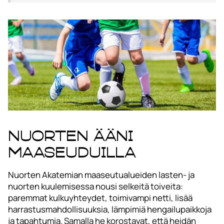
Nuorten ääni
maaseuduilla
Nuorten Akatemian maaseutualueiden lasten- ja
nuorten kuulemisessa nousi selkeitä toiveita:
paremmat kulkuyhteydet, toimivampi netti, lisää
harrastusmahdollisuuksia, lämpimiä hengailupaikkoja
ja tapahtumia. Samalla he korostavat, että heidän