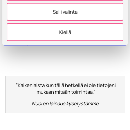
hybridimuotoisia aktiviteetteja, mutta samalla toivoi,
että fyysiset kokoontumiset ja sosiaalinen
Salli valinta
yhdessäolo säilyisivät keskiössä. Merkittävimmiksi
esteiksi osallistumiselle mainittiin heikot
liikenneyhteydet, tiedon puute paikallisesta
Kiellä
tarjonnasta ja tunne siitä, ettei nuorten ideoita
kuunnella päätöksenteossa.
”Kaikenlaista kun tällä hetkellä ei ole tietojeni
mukaan mitään toimintaa.”
Nuoren lainaus kyselystämme.