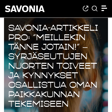
Savonia-artikkeli
Pro: “Meillekin
tänne jotain!” –
Syrjäseutujen
nuorten toiveet
ja kynnykset
osallistua oman
paikkakunnan
tekemiseen