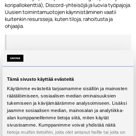
koripallokenttiä), Discord-yhteisöjä ja luovia työpajoja.
Uusien toimintamuotojen käynnistäminen vaatii
kuitenkin resursseja, kuten tiloja, rahoitusta ja
ohjaajia.
”Lisää digitaalista ”äksöniä”.”
Tämä sivusto käyttää evästeitä
Nuoren lainaus kyselystämme.
Käytämme evästeitä tarjoamamme sisällön ja mainosten
räätälöimiseen, sosiaalisen median ominaisuuksien
tukemiseen ja kävijämäärämme analysoimiseen. Lisäksi
jaamme sosiaalisen median, mainosalan ja analytiikka-
alan kumppaneillemme tietoja siitä, miten käytät
sivustoamme. Kumppanimme voivat yhdistää näitä
Syrjäseuduilla asuu myös erityisnuoria,
tietoja muihin tietoihin, joita olet antanut heille tai joita on