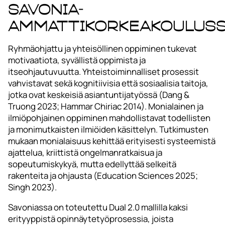
Savonia-
ammattikorkeakoulus
Ryhmäohjattu ja yhteisöllinen oppiminen tukevat
motivaatiota, syvällistä oppimista ja
itseohjautuvuutta. Yhteistoiminnalliset prosessit
vahvistavat sekä kognitiivisia että sosiaalisia taitoja,
jotka ovat keskeisiä asiantuntijatyössä (Dang &
Truong 2023; Hammar Chiriac 2014). Monialainen ja
ilmiöpohjainen oppiminen mahdollistavat todellisten
ja monimutkaisten ilmiöiden käsittelyn. Tutkimusten
mukaan monialaisuus kehittää erityisesti systeemistä
ajattelua, kriittistä ongelmanratkaisua ja
sopeutumiskykyä, mutta edellyttää selkeitä
rakenteita ja ohjausta (Education Sciences 2025;
Singh 2023).
Savoniassa on toteutettu Dual 2.0 mallilla kaksi
erityyppistä opinnäytetyöprosessia, joista