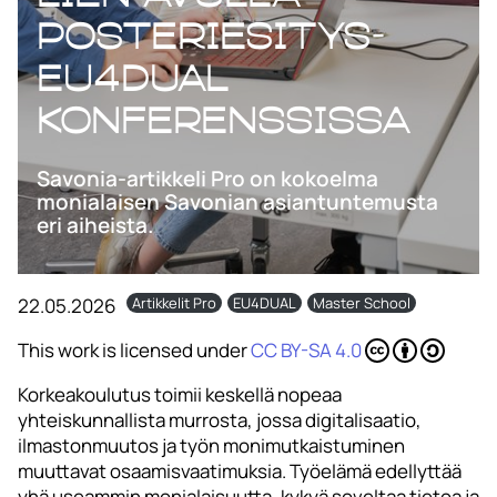
Posteriesitys-
EU4Dual
konferenssissa
Savonia-artikkeli Pro on kokoelma
monialaisen Savonian asiantuntemusta
eri aiheista.
22.05.2026
Artikkelit Pro
EU4DUAL
Master School
This work is licensed under
CC BY-SA 4.0
Korkeakoulutus toimii keskellä nopeaa
yhteiskunnallista murrosta, jossa digitalisaatio,
ilmastonmuutos ja työn monimutkaistuminen
muuttavat osaamisvaatimuksia. Työelämä edellyttää
yhä useammin monialaisuutta, kykyä soveltaa tietoa ja