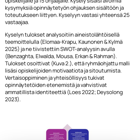
opiskelijalle ja 15 ohjaajalle. Kysely sisälsi avoimia
kysymyksiä opinnäytetyön ohjauksen sisältöön ja
toteutukseen liittyen. Kyselyyn vastasi yhteensä 25
vastaajaa.
Kyselyn tulokset analysoitiin aineistolähtöisellä
teemoittelulla (Elomaa-Krapu, Kaunonen & Kylmä
2025) ja ne tiivistettiin SWOT-analyysin avulla
(Benzaghta, Elwalda, Mousa, Erkan & Rahman).
Tulokset osoittivat (Kuva 2.), että ryhmäohjattu malli
lisäsi opiskelijoiden motivaatiota ja sitoutumista.
Vertaisoppiminen ja yhteisöllisyys tukivat
opinnäytetöiden etenemistä ja vahvistivat
ammatillista identiteettiä (Loes 2022; Deysolong
2023).