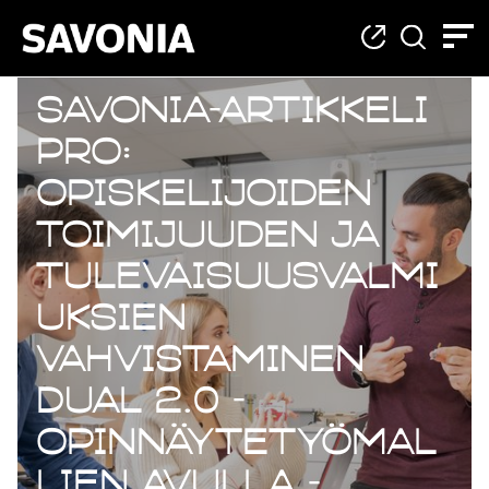
Savonia-artikkeli
Pro:
Opiskelijoiden
toimijuuden ja
tulevaisuusvalmi
uksien
vahvistaminen
DUAL 2.0 -
opinnäytetyömal
lien avulla -