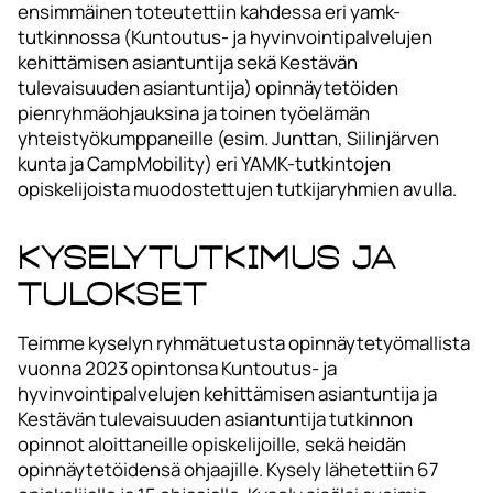
ensimmäinen toteutettiin kahdessa eri yamk-
tutkinnossa (Kuntoutus- ja hyvinvointipalvelujen
kehittämisen asiantuntija sekä Kestävän
tulevaisuuden asiantuntija) opinnäytetöiden
pienryhmäohjauksina ja toinen työelämän
yhteistyökumppaneille (esim. Junttan, Siilinjärven
kunta ja CampMobility) eri YAMK-tutkintojen
opiskelijoista muodostettujen tutkijaryhmien avulla.
Kyselytutkimus ja
tulokset
Teimme kyselyn ryhmätuetusta opinnäytetyömallista
vuonna 2023 opintonsa Kuntoutus- ja
hyvinvointipalvelujen kehittämisen asiantuntija ja
Kestävän tulevaisuuden asiantuntija tutkinnon
opinnot aloittaneille opiskelijoille, sekä heidän
opinnäytetöidensä ohjaajille. Kysely lähetettiin 67