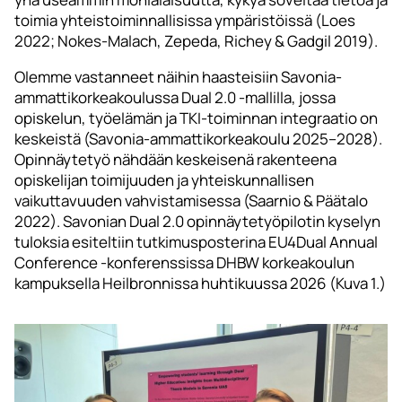
toimia yhteistoiminnallisissa ympäristöissä (Loes
2022; Nokes-Malach, Zepeda, Richey & Gadgil 2019).
Olemme vastanneet näihin haasteisiin Savonia-
ammattikorkeakoulussa Dual 2.0 -mallilla, jossa
opiskelun, työelämän ja TKI-toiminnan integraatio on
keskeistä (Savonia-ammattikorkeakoulu 2025–2028).
Opinnäytetyö nähdään keskeisenä rakenteena
opiskelijan toimijuuden ja yhteiskunnallisen
vaikuttavuuden vahvistamisessa (Saarnio & Päätalo
2022). Savonian Dual 2.0 opinnäytetyöpilotin kyselyn
tuloksia esiteltiin tutkimusposterina EU4Dual Annual
Conference -konferenssissa DHBW korkeakoulun
kampuksella Heilbronnissa huhtikuussa 2026 (Kuva 1.)