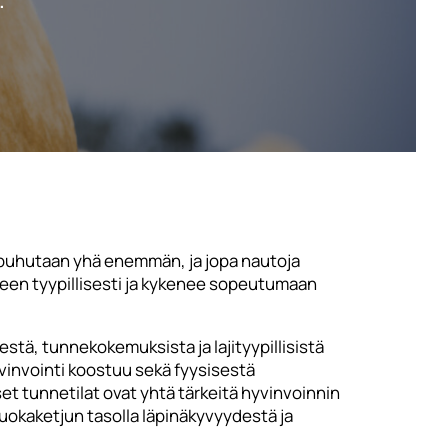
.
 puhutaan yhä enemmän, ja jopa nautoja
lleen tyypillisesti ja kykenee sopeutumaan
stä, tunnekokemuksista ja lajityypillisistä
vinvointi koostuu sekä fyysisestä
et tunnetilat ovat yhtä tärkeitä hyvinvoinnin
ruokaketjun tasolla läpinäkyvyydestä ja