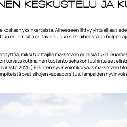
nen keskustelu ja 
 koskaan yksinkertaista. Aiheeseen liittyy yhtä aikaa tiedet
nottuu eri ihmisillä eri tavoin. Juuri siksi aiheesta on helpp
tyttää, miksi tuottajille maksetaan erilaisia tukia. Suome
 on turvata kotimainen tuotanto sekä kohtuuhintaiset elintarv
virasto 2025.) Eläinten hyvinvointikorvaus maksetaan tiloil
npiteistä ovat sikojen vapaaporsitus, lampaiden hyvinvoin