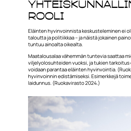
Yhteiskunnalli
rooli
Eläinten hyvinvoinnista keskusteleminen ei ole
taloutta ja politiikkaa – ja näistä jokainen pai
tuntuu ainoalta oikealta.
Maatalousalaa vähemmän tuntevia saattaa mieti
viljelyolosuhteiden vuoksi, ja tukien tarkoitus
voidaan parantaa eläinten hyvinvointia. (Ruoka
hyvinvoinnin edistämiseksi. Esimerkkejä toime
laidunnus. (Ruokavirasto 2024.)