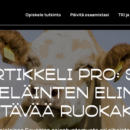
Opiskele tutkinto
Päivitä osaamistasi
TKI ja
rtikkeli Pro:
 Eläinten el
tävää ruoka