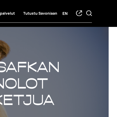
EN
 palvelut
Tutustu Savoniaan
 Safkan
inolot
ketjua