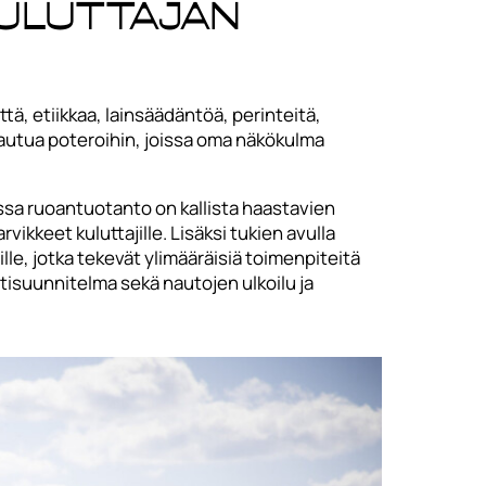
kuluttajan
tä, etiikkaa, lainsäädäntöä, perinteitä,
o ajautua poteroihin, joissa oma näkökulma
ssa ruoantuotanto on kallista haastavien
ikkeet kuluttajille. Lisäksi tukien avulla
le, jotka tekevät ylimääräisiä toimenpiteitä
tisuunnitelma sekä nautojen ulkoilu ja