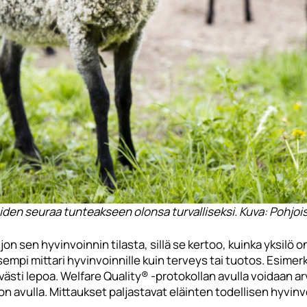
den seuraa tunteakseen olonsa turvalliseksi. Kuva: Pohjoi
jon sen hyvinvoinnin tilasta, sillä se kertoo, kuinka yksi
empi mittari hyvinvoinnille kuin terveys tai tuotos. Esimer
västi lepoa. Welfare Quality® -protokollan avulla voidaan arv
on avulla. Mittaukset paljastavat eläinten todellisen hyvinv