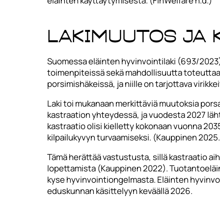
eläinten käyttäytymisestä. (FinWelfare n.d.)
Lakimuutos ja 
Suomessa eläinten hyvinvointilaki (693/2023) a
toimenpiteissä sekä mahdollisuutta toteuttaa la
porsimishäkeissä, ja niille on tarjottava virikkeitä
Laki toi mukanaan merkittäviä muutoksia porsa
kastraation yhteydessä, ja vuodesta 2027 läh
kastraatio olisi kielletty kokonaan vuonna 203
kilpailukyvyn turvaamiseksi. (Kauppinen 2025.
Tämä herättää vastustusta, sillä kastraatio ai
lopettamista (Kauppinen 2022). Tuotantoeläin
kyse hyvinvointiongelmasta. Eläinten hyvinvoi
eduskunnan käsittelyyn keväällä 2026.