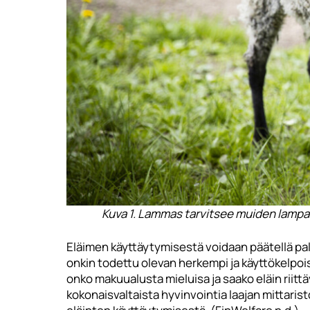
Kuva 1. Lammas tarvitsee muiden lampai
Eläimen käyttäytymisestä voidaan päätellä pal
onkin todettu olevan herkempi ja käyttökelpois
onko makuualusta mieluisa ja saako eläin riittä
kokonaisvaltaista hyvinvointia laajan mittarist