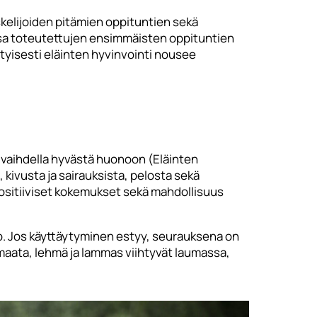
skelijoiden pitämien oppituntien sekä
ssa toteutettujen ensimmäisten oppituntien
ityisesti eläinten hyvinvointi nousee
i vaihdella hyvästä huonoon (Eläinten
 kivusta ja sairauksista, pelosta sekä
positiiviset kokemukset sekä mahdollisuus
atio. Jos käyttäytyminen estyy, seurauksena on
 maata, lehmä ja lammas viihtyvät laumassa,