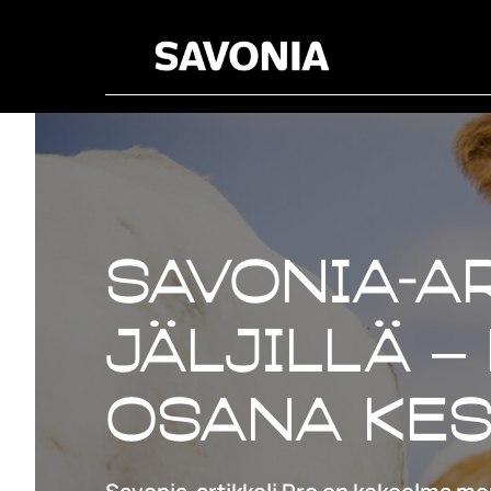
Savonia-a
jäljillä –
osana kes