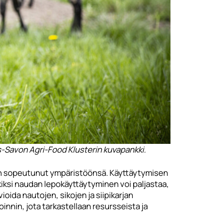
s-Savon Agri-Food Klusterin kuvapankki.
lö on sopeutunut ympäristöönsä. Käyttäytymisen
kiksi naudan lepokäyttäytyminen voi paljastaa,
ioida nautojen, sikojen ja siipikarjan
oinnin, jota tarkastellaan resursseista ja