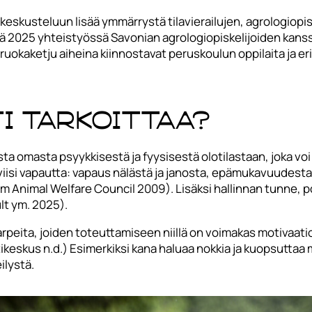
 keskusteluun lisää ymmärrystä tilavierailujen, agrologiopi
llä 2025 yhteistyössä Savonian agrologiopiskelijoiden kan
ruokaketju aiheina kiinnostavat peruskoulun oppilaita ja er
i tarkoittaa?
sta omasta psyykkisestä ja fyysisestä olotilastaan, joka vo
 viisi vapautta: vapaus nälästä ja janosta, epämukavuudesta,
m Animal Welfare Council 2009). Lisäksi hallinnan tunne, 
lt ym. 2025).
mistarpeita, joiden toteuttamiseen niillä on voimakas motiva
tikeskus n.d.) Esimerkiksi kana haluaa nokkia ja kuopsuttaa
ilystä.