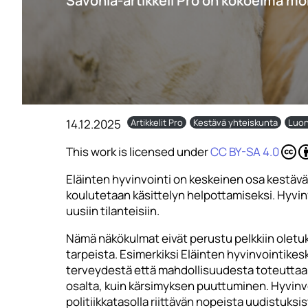
Savonia-artikkeli Pro on kokoelma mo
14.12.2025
Artikkelit Pro
Kestävä yhteiskunta
Luon
This work is licensed under
CC BY-SA 4.0
Eläinten hyvinvointi on keskeinen osa kestäv
koulutetaan käsittelyn helpottamiseksi. Hyvinv
uusiin tilanteisiin.
Nämä näkökulmat eivät perustu pelkkiin oletuk
tarpeista. Esimerkiksi Eläinten hyvinvointike
terveydestä että mahdollisuudesta toteuttaa lu
osalta, kuin kärsimyksen puuttuminen. Hyvinvoi
politiikkatasolla riittävän nopeista uudistuksis