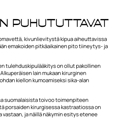
n puhututtavat
uomavettä, kivunlievitystä kipua aiheuttavissa
tään emakoiden pitkäaikainen pito tiineytys- ja
n tulehduskipulääkitys on ollut pakollinen
 Alkuperäisen lain mukaan kirurginen
nkohdan kiellon kumoamiseksi sika-alan
 osa suomalaisista toivoo toimenpiteen
ä porsaiden kirurgisessa kastraatiossa on
 vastaan, ja näillä näkymin esitys etenee