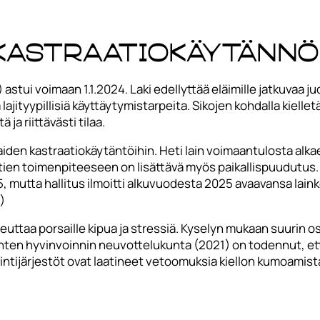
kastraatiokäytännö
stui voimaan 1.1.2024. Laki edellyttää eläimille jatkuvaa j
jityypillisiä käyttäytymistarpeita. Sikojen kohdalla kielle
 ja riittävästi tilaa.
iden kastraatiokäytäntöihin. Heti lain voimaantulosta alkae
tien toimenpiteeseen on lisättävä myös paikallispuudutus.
5, mutta hallitus ilmoitti alkuvuodesta 2025 avaavansa lai
)
heuttaa porsaille kipua ja stressiä. Kyselyn mukaan suurin
ten hyvinvoinnin neuvottelukunta (2021) on todennut, ett
ntijärjestöt ovat laatineet vetoomuksia kiellon kumoamista