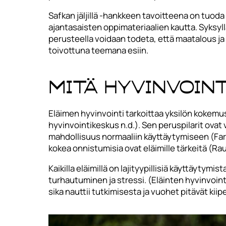
Safkan jäljillä -hankkeen tavoitteena on tuoda
ajantasaisten oppimateriaalien kautta. Syksy
perusteella voidaan todeta, että maatalous ja 
toivottuna teemana esiin.
Mitä hyvinvoint
Eläimen hyvinvointi tarkoittaa yksilön kokemu
hyvinvointikeskus n.d.). Sen peruspilarit ovat
mahdollisuus normaaliin käyttäytymiseen (Far
kokea onnistumisia ovat eläimille tärkeitä (Rau
Kaikilla eläimillä on lajityypillisiä käyttäyty
turhautuminen ja stressi. (Eläinten hyvinvoin
sika nauttii tutkimisesta ja vuohet pitävät kiipe