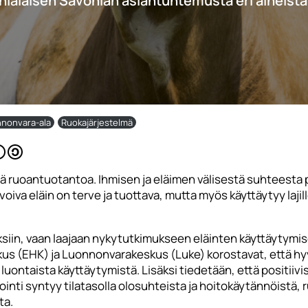
nialaisen Savonian asiantuntemusta eri aiheista
nonvara-ala
Ruokajärjestelmä
ää ruoantuotantoa. Ihmisen ja eläimen välisestä suhteesta
oiva eläin on terve ja tuottava, mutta myös käyttäytyy laji
siin, vaan laajaan nykytutkimukseen eläinten käyttäytymise
skus (EHK) ja Luonnonvarakeskus (Luke) korostavat, että hy
ontaista käyttäytymistä. Lisäksi tiedetään, että positiivis
nti syntyy tilatasolla olosuhteista ja hoitokäytännöistä, 
ta.