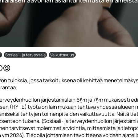
nialaisen Savonian asiantuntemusta eri aiheista
l
Sosiaali- ja terveysala
Vaikuttavuus
ön tuloksia, jossa tarkoituksena oli kehittää menetelmäky
urantaa.
 terveydenhuollon järjestämislain 6§:n ja 7§:n mukaisesti e
isen (HYTE) työtä on lain mukaan tehtävä yhdessä alueen m
ämiseksi tehtyjen toimenpiteiden vaikuttavuutta. Näitä tie
enteon tukena. (Sosiaali- ja terveydenhuollon järjestämisla
nen tarvitsevat molemmat arviointia, mittaamista ja tieto
n ym 2024). Tiedolla johtamisen tavoitteena voidaan ajate