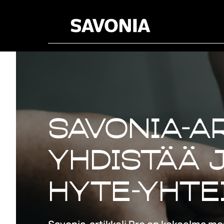
Savonia-ar
yhdistää 
HYTE-yhte