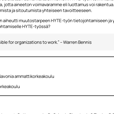
sa, jotta aineeton voimavaramme eli luottamus voi rakentua
tumista ja sitoutumista yhteiseen tavoitteeseen.
n aiheutti muutostarpeen HYTE-työn tietojohtamiseen ja 
ojohtamiselle HYTE-työssä?
sible for organizations to work.” – Warren Bennis
, Savonia ammattikorkeakoulu
orkeakoulu