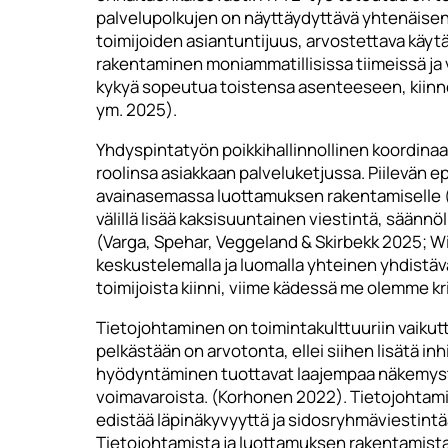
palvelupolkujen on näyttäydyttävä yhtenäisen
toimijoiden asiantuntijuus, arvostettava käy
rakentaminen moniammatillisissa tiimeissä ja 
kykyä sopeutua toistensa asenteeseen, kiinn
ym. 2025).
Yhdyspintatyön poikkihallinnollinen koordinaati
roolinsa asiakkaan palveluketjussa. Piilevän
avainasemassa luottamuksen rakentamiselle (
välillä lisää kaksisuuntainen viestintä, säännö
(Varga, Spehar, Veggeland & Skirbekk 2025; Wilk
keskustelemalla ja luomalla yhteinen yhdistä
toimijoista kiinni, viime kädessä me olemme kr
Tietojohtaminen on toimintakulttuuriin vaikutt
pelkästään on arvotonta, ellei siihen lisätä inh
hyödyntäminen tuottavat laajempaa näkemystä
voimavaroista. (Korhonen 2022). Tietojohtami
edistää läpinäkyvyyttä ja sidosryhmäviestint
Tietojohtamista ja luottamuksen rakentamista