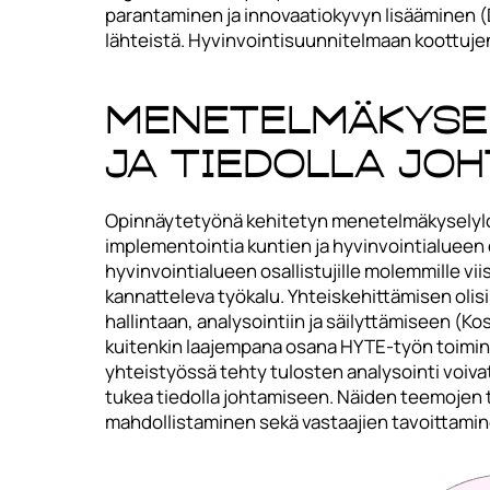
parantaminen ja innovaatiokyvyn lisääminen (D
lähteistä. Hyvinvointisuunnitelmaan koottuj
Menetelmäkysel
ja tiedolla jo
Opinnäytetyönä kehitetyn menetelmäkyselylom
implementointia kuntien ja hyvinvointialueen 
hyvinvointialueen osallistujille molemmille vi
kannatteleva työkalu. Yhteiskehittämisen olis
hallintaan, analysointiin ja säilyttämiseen (K
kuitenkin laajempana osana HYTE-työn toiminta
yhteistyössä tehty tulosten analysointi voiv
tukea tiedolla johtamiseen. Näiden teemojen t
mahdollistaminen sekä vastaajien tavoittamine