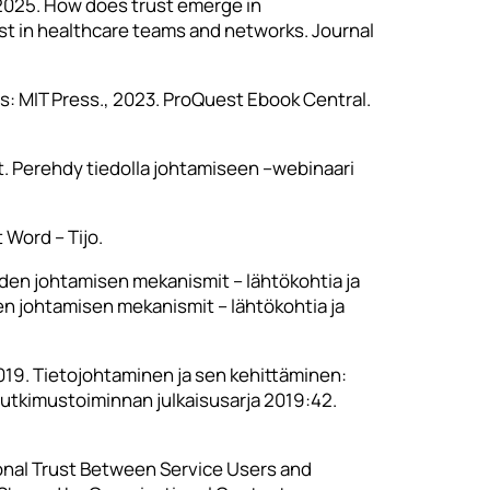
P. 2025. How does trust emerge in
ust in healthcare teams and networks. Journal
: MIT Press., 2023. ProQuest Ebook Central.
at. Perehdy tiedolla johtamiseen –webinaari
 Word – Tijo.
vuuden johtamisen mekanismit – lähtökohtia ja
uden johtamisen mekanismit – lähtökohtia ja
. 2019. Tietojohtaminen ja sen kehittäminen:
 tutkimustoiminnan julkaisusarja 2019:42.
ersonal Trust Between Service Users and