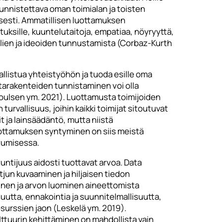
nnistettava oman toimialan ja toisten
isesti. Ammatillisen luottamuksen
uksille, kuuntelutaitoja, empatiaa, nöyryyttä,
ien ja ideoiden tunnustamista (Corbaz-Kurth
sallistua yhteistyöhön ja tuoda esille oma
tarakenteiden tunnistaminen voi olla
oulsen ym. 2021). Luottamusta toimijoiden
urvallisuus, joihin kaikki toimijat sitoutuvat
t ja lainsäädäntö, mutta niistä
uottamuksen syntyminen on siis meistä
utumisessa.
untijuus aidosti tuottavat arvoa. Data
etjun kuvaaminen ja hiljaisen tiedon
nen ja arvon luominen aineettomista
utta, ennakointia ja suunnitelmallisuutta,
surssien jaon (Leskelä ym. 2019).
ttuurin kehittäminen on mahdollista vain