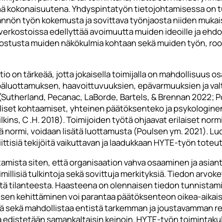
ä kokonaisuutena. Yhdyspintatyön tietojohtamisessa on tu
tännön työn kokemusta ja sovittava työnjaosta niiden muka
verkostoissa edellyttää avoimuutta muiden ideoille ja ehdot
ostusta muiden näkökulmia kohtaan sekä muiden työn, rool
o on tärkeää, jotta jokaisella toimijalla on mahdollisuus o
 epäluottamuksen, haavoittuvuuksien, epävarmuuksien ja val
Sutherland, Pecanac, LaBorde, Bartels, & Brennan 2022; P
lliset kohtaamiset, yhteinen päätöksenteko ja psykologinen t
ins, C .H. 2018). Toimijoiden työtä ohjaavat erilaiset normi
vä normi, voidaan lisätä luottamusta (Poulsen ym. 2021). L
iittisiä tekijöitä vaikuttavan ja laadukkaan HYTE-työn tote
amista siten, että organisaation vahva osaaminen ja asiant
imillisiä tulkintoja sekä sovittuja merkityksiä. Tiedon arvok
 tilanteesta. Haasteena on olennaisen tiedon tunnistami
sen kehittäminen voi parantaa päätöksenteon oikea-aikaisu
ää sekä mahdollistaa entistä tarkemman ja joustavamman re
 edistetään samankaltaisin keinoin. HYTE-työn toimintakul