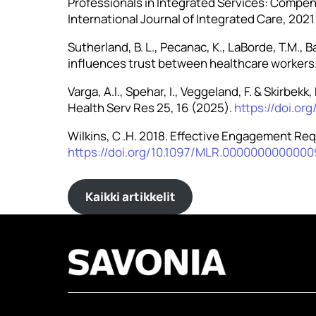
Professionals in Integrated Services: Compens
International Journal of Integrated Care, 2021; 
Sutherland, B. L., Pecanac, K., LaBorde, T.M.,
influences trust between healthcare workers.
Varga, A.I., Spehar, I., Veggeland, F. & Skirbe
Health Serv Res 25, 16 (2025).
https://doi.or
Wilkins, C .H. 2018. Effective Engagement Req
https://doi.org/10.1097/MLR.000000000000
Kaikki artikkelit