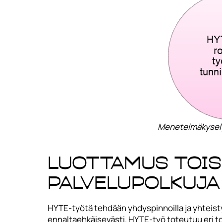
Menetelmäkysely
Luottamus toisi
palvelupolkuja
HYTE-työtä tehdään yhdyspinnoilla ja yhteisty
ennaltaehkäisevästi. HYTE-työ toteutuu eri t