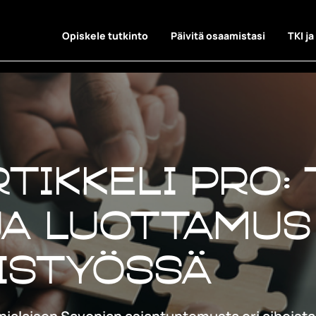
Opiskele tutkinto
Päivitä osaamistasi
TKI ja
tikkeli Pro: 
ja luottamus
istyössä