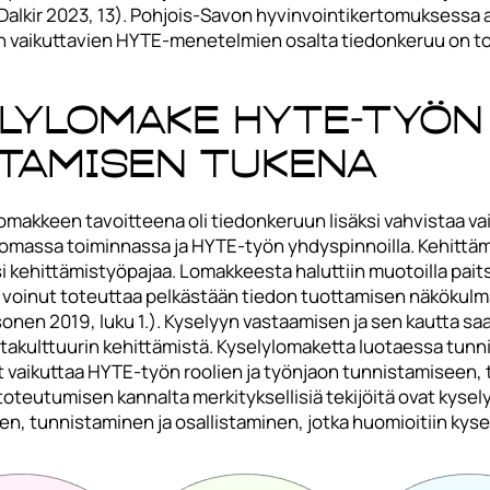
alkir 2023, 13). Pohjois-Savon hyvinvointikertomuksessa ana
en vaikuttavien HYTE-menetelmien osalta tiedonkeruu on
ylomake HYTE-työn 
htamisen tukena
akkeen tavoitteena oli tiedonkeruun lisäksi vahvistaa 
omassa toiminnassa ja HYTE-työn yhdyspinnoilla. Kehittämis
isi kehittämistyöpajaa. Lomakkeesta haluttiin muotoilla pai
i voinut toteuttaa pelkästään tiedon tuottamisen näkökulm
osonen 2019, luku 1.). Kyselyyn vastaamisen ja sen kautta s
kulttuurin kehittämistä. Kyselylomaketta luotaessa tunnis
at vaikuttaa HYTE-työn roolien ja työnjaon tunnistamiseen
oteutumisen kannalta merkityksellisiä tekijöitä ovat kysel
n, tunnistaminen ja osallistaminen, jotka huomioitiin kys