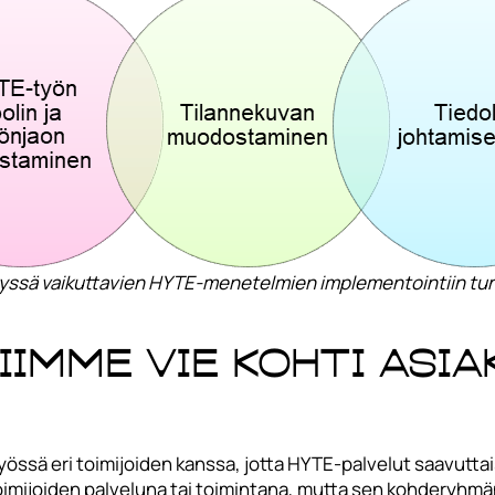
ssä vaikuttavien HYTE-menetelmien implementointiin tun
imme vie kohti asia
össä eri toimijoiden kanssa, jotta HYTE-palvelut saavuttai
oimijoiden palveluna tai toimintana, mutta sen kohderyhmä