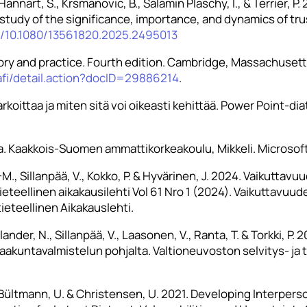
Hannart, S., Krsmanovic, B., Salamin Plaschy, I., & Terrier, 
e study of the significance, importance, and dynamics of tr
rg/10.1080/13561820.2025.2495013
ry and practice. Fourth edition. Cambridge, Massachusetts
afi/detail.action?docID=29886214
.
rkoittaa ja miten sitä voi oikeasti kehittää. Power Point-di
ja. Kaakkois-Suomen ammattikorkeakoulu, Mikkeli. Microsoft
L-M., Sillanpää, V., Kokko, P. & Hyvärinen, J. 2024. Vaikutta
tieteellinen aikakausilehti Vol 61 Nro 1 (2024). Vaikuttavu
tieteellinen Aikakauslehti.
elander, N., Sillanpää, V., Laasonen, V., Ranta, T. & Torkki, P
maakuntavalmistelun pohjalta. Valtioneuvoston selvitys- ja
r, M., Bültmann, U. & Christensen, U. 2021. Developing Interp