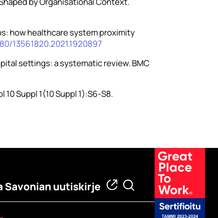
y Shaped by Organisational Context.
hips: how healthcare system proximity
1080/13561820.2021.1920897
ospital settings: a systematic review. BMC
 10 Suppl 1(10 Suppl 1):S6-S8.
a Savonian uutiskirje