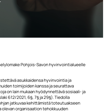
.
selylomake Pohjois-Savon hyvinvointialueelle
distettävä asukkaidensa hyvinvointia ja
uiden toimijoiden kanssa ja seurattava
toja on lain mukaan hyödynnettävä sosiaali- ja
ki 612/2021, 6§, 7§ ja 29§). Tiedolla
pohjan jatkuvaa kehittämistä toteutuakseen
lla olevan organisaation tehokkuuden