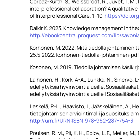
Corbaz-Kurth, S., Weissbrodt, R., Juvet, T. M., 
interprofessional collaboration? A qualitativ
of Interprofessional Care, 1–10.
https://doi.o
Dalkir K. 2023. Knowledge management in theo
http://ebookcentral.proquest.com/lib/savoni
Korhonen, M. 2022. Mitä tiedolla johtaminen ta
25.5.2022. korhonen-tiedolla-johtaminen-pdf
Kosonen, M. 2019. Tiedolla johtamisen käsikir
Laihonen, H., Kork, A-A., Lunkka, N., Sinervo, 
edellytyksiä hyvinvointialueille. Sosiaalilääke
edellytyksiä hyvinvointialueille | Sosiaalilääke
Leskelä, R-L., Haavisto, I., Jääskeläinen, A., H
tietojohtamisen arviointimalli ja suosituksia 
http://urn.fi/URN:ISBN:978-952-287-754-3
Poulsen, R. M., Pii, K. H., Eplov, L. F., Meije