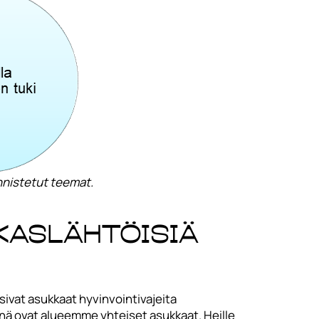
nistetut teemat.
kaslähtöisiä
sivat asukkaat hyvinvointivajeita
nä ovat alueemme yhteiset asukkaat. Heille