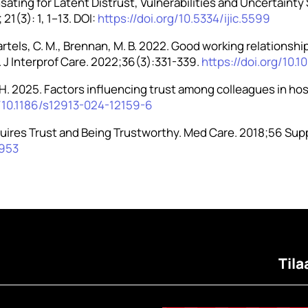
ating for Latent Distrust, Vulnerabilities and Uncertaint
21(3): 1, 1–13. DOI:
https://doi.org/10.5334/ijic.5599
 Bartels, C. M., Brennan, M. B. 2022. Good working relations
 J Interprof Care. 2022;36(3):331-339.
https://doi.org/10.
kk, H. 2025. Factors influencing trust among colleagues in h
g/10.1186/s12913-024-12159-6
uires Trust and Being Trustworthy. Med Care. 2018;56 Suppl
0953
Tila