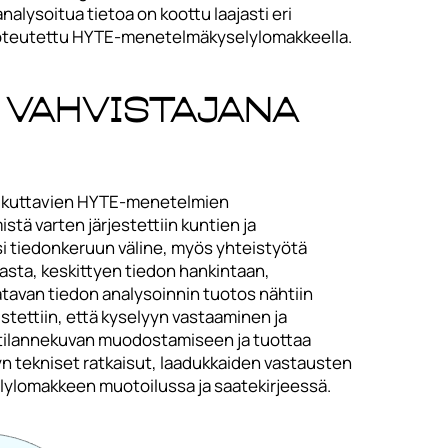
lysoitua tietoa on koottu laajasti eri
 toteutettu HYTE-menetelmäkyselylomakkeella.
vahvistajana
vaikuttavien HYTE-menetelmien
tä varten järjestettiin kuntien ja
tsi tiedonkeruun väline, myös yhteistyötä
asta, keskittyen tiedon hankintaan,
aatavan tiedon analysoinnin tuotos nähtiin
tettiin, että kyselyyn vastaaminen ja
, tilannekuvan muodostamiseen ja tuottaa
yn tekniset ratkaisut, laadukkaiden vastausten
elylomakkeen muotoilussa ja saatekirjeessä.