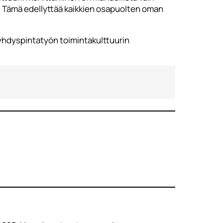
. Tämä edellyttää kaikkien osapuolten oman
yhdyspintatyön toimintakulttuurin