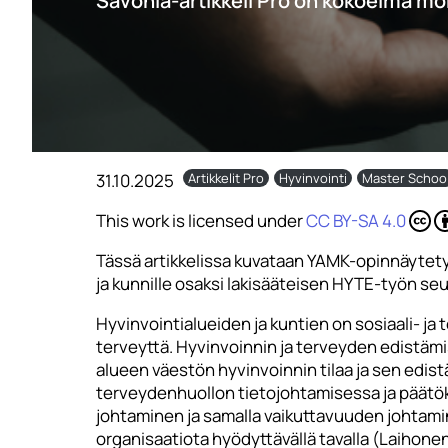
Savonia-artikkeli Pro on kokoelma mo
31.10.2025
Artikkelit Pro
Hyvinvointi
Master Schoo
This work is licensed under
CC BY-SA 4.0
Tässä artikkelissa kuvataan YAMK-opinnäytety
ja kunnille osaksi lakisääteisen HYTE-työn se
Hyvinvointialueiden ja kuntien on sosiaali- ja
terveyttä. Hyvinvoinnin ja terveyden edistäm
alueen väestön hyvinvoinnin tilaa ja sen edist
terveydenhuollon tietojohtamisessa ja päätöks
johtaminen ja samalla vaikuttavuuden johtami
organisaatiota hyödyttävällä tavalla (Laihone