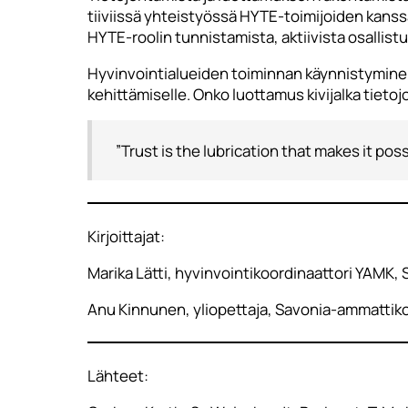
tiiviissä yhteistyössä HYTE-toimijoiden kans
HYTE-roolin tunnistamista, aktiivista osallis
Hyvinvointialueiden toiminnan käynnistymine
kehittämiselle. Onko luottamus kivijalka tiet
”Trust is the lubrication that makes it pos
Kirjoittajat:
Marika Lätti, hyvinvointikoordinaattori YAMK
Anu Kinnunen, yliopettaja, Savonia-ammattik
Lähteet: