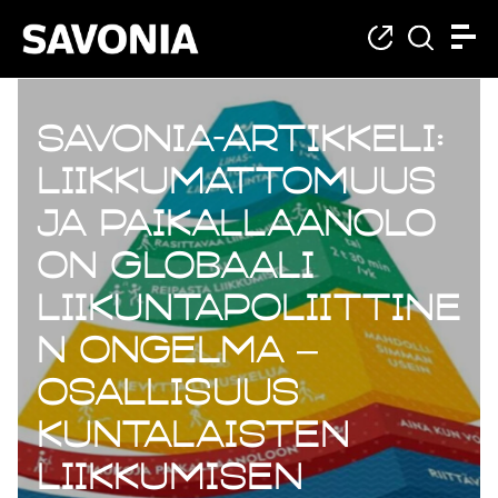
Savonia-artikkeli:
Liikkumattomuus
ja paikallaanolo
on globaali
liikuntapoliittine
n ongelma –
Osallisuus
kuntalaisten
liikkumisen