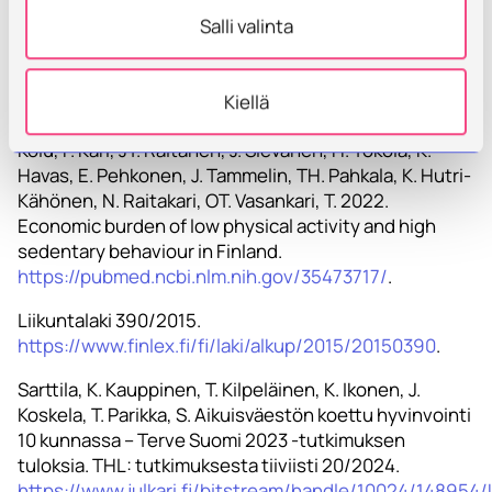
(YAMK), Savonia ammattikorkeakoulu
Salli valinta
Juha Peteri, lehtori Savonia AMK, MasterSchool
Kiellä
Lähteet:
Kolu, P. Kari, JT. Raitanen, J. Sievänen, H. Tokola, K.
Havas, E. Pehkonen, J. Tammelin, TH. Pahkala, K. Hutri-
Kähönen, N. Raitakari, OT. Vasankari, T. 2022.
Economic burden of low physical activity and high
sedentary behaviour in Finland.
https://pubmed.ncbi.nlm.nih.gov/35473717/
.
Liikuntalaki 390/2015.
https://www.finlex.fi/fi/laki/alkup/2015/20150390
.
Sarttila, K. Kauppinen, T. Kilpeläinen, K. Ikonen, J.
Koskela, T. Parikka, S. Aikuisväestön koettu hyvinvointi
10 kunnassa – Terve Suomi 2023 -tutkimuksen
tuloksia. THL: tutkimuksesta tiiviisti 20/2024.
https://www.julkari.fi/bitstream/handle/10024/14895