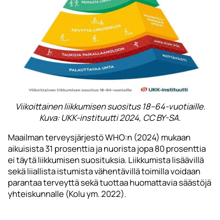
Viikoittainen liikkumisen suositus 18–64-vuotiaille.
Kuva: UKK-instituutti 2024, CC BY-SA.
Maailman terveysjärjestö WHO:n (2024) mukaan
aikuisista 31 prosenttia ja nuorista jopa 80 prosenttia
ei täytä liikkumisen suosituksia. Liikkumista lisäävillä
sekä liiallista istumista vähentävillä toimilla voidaan
parantaa terveyttä sekä tuottaa huomattavia säästöjä
yhteiskunnalle (Kolu ym. 2022).