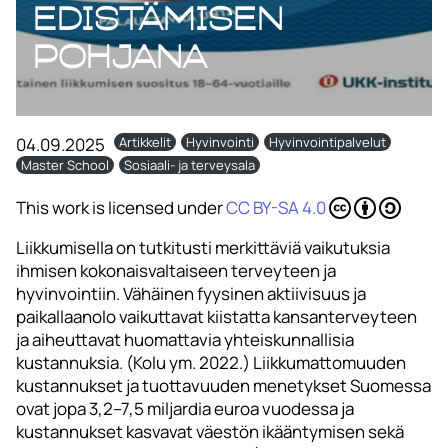
edistämisen
pohjana
04.09.2025
Artikkelit
Hyvinvointi
Hyvinvointipalvelut
Master School
Sosiaali- ja terveysala
This work is licensed under
CC BY-SA 4.0
Liikkumisella on tutkitusti merkittäviä vaikutuksia
ihmisen kokonaisvaltaiseen terveyteen ja
hyvinvointiin. Vähäinen fyysinen aktiivisuus ja
paikallaanolo vaikuttavat kiistatta kansanterveyteen
ja aiheuttavat huomattavia yhteiskunnallisia
kustannuksia. (Kolu ym. 2022.) Liikkumattomuuden
kustannukset ja tuottavuuden menetykset Suomessa
ovat jopa 3,2–7,5 miljardia euroa vuodessa ja
kustannukset kasvavat väestön ikääntymisen sekä