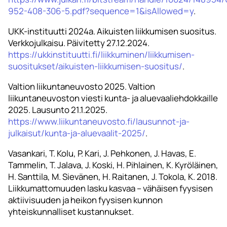
952-408-306-5.pdf?sequence=1&isAllowed=y
.
UKK-instituutti 2024a. Aikuisten liikkumisen suositus.
Verkkojulkaisu. Päivitetty 27.12.2024.
https://ukkinstituutti.fi/liikkuminen/liikkumisen-
suositukset/aikuisten-liikkumisen-suositus/
.
Valtion liikuntaneuvosto 2025. Valtion
liikuntaneuvoston viesti kunta- ja aluevaaliehdokkaille
2025. Lausunto 21.1.2025.
https://www.liikuntaneuvosto.fi/lausunnot-ja-
julkaisut/kunta-ja-aluevaalit-2025/
.
Vasankari, T. Kolu, P. Kari, J. Pehkonen, J. Havas, E.
Tammelin, T. Jalava, J. Koski, H. Pihlainen, K. Kyröläinen,
H. Santtila, M. Sievänen, H. Raitanen, J. Tokola, K. 2018.
Liikkumattomuuden lasku kasvaa – vähäisen fyysisen
aktiivisuuden ja heikon fyysisen kunnon
yhteiskunnalliset kustannukset.