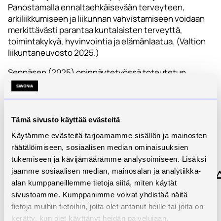
Panostamalla ennaltaehkäisevään terveyteen,
arkiliikkumiseen ja liikunnan vahvistamiseen voidaan
merkittävästi parantaa kuntalaisten terveyttä,
toimintakykyä, hyvinvointia ja elämänlaatua. (Valtion
liikuntaneuvosto 2025.)
Seppäsen (2025) opinnäytetyössä toteutetun
kyselytutkimuksen ’’Iiläisten liikkumiskysely’’ avulla
kartoitettiin Iiläisten tämänhetkistä liikkumista sekä
osallistettiin kuntalaisia liikkumismahdollisuuksien
kehittämiseen kysymällä heidän toiveitansa ja
Tämä sivusto käyttää evästeitä
kehittämisideoita liikkumisen edistämiseksi kunnassa.
Käytämme evästeitä tarjoamamme sisällön ja mainosten
räätälöimiseen, sosiaalisen median ominaisuuksien
Liikkumisen
tukemiseen ja kävijämäärämme analysoimiseen. Lisäksi
jaamme sosiaalisen median, mainosalan ja analytiikka-
kehittämissuunnitelm
alan kumppaneillemme tietoja siitä, miten käytät
liikkumisen
sivustoamme. Kumppanimme voivat yhdistää näitä
edistämistä
tietoja muihin tietoihin, joita olet antanut heille tai joita on
kerätty, kun olet käyttänyt heidän palvelujaan.