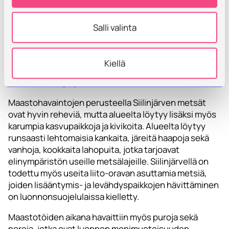
monimuotoisuudelle arvokkaita kohteita. Alueella
sijaitsee arvokas harjualue ja luontotyypeiltään
Salli valinta
arvokkaita kalliometsiä sekä useita pienialaisia, mutta
ekologisesti tärkeitä elinympäristöjä. Näihin kuuluvat
muun muassa metsälain 10 §:n erityisen tärkeät
Kiellä
elinympäristöt, kuten purot, suot ja kalliot sekä muut
arvokkaat elinympäristöt.
Maastohavaintojen perusteella Siilinjärven metsät
ovat hyvin reheviä, mutta alueelta löytyy lisäksi myös
karumpia kasvupaikkoja ja kivikoita. Alueelta löytyy
runsaasti lehtomaisia kankaita, järeitä haapoja sekä
vanhoja, kookkaita lahopuita, jotka tarjoavat
elinympäristön useille metsälajeille. Siilinjärvellä on
todettu myös useita liito-oravan asuttamia metsiä,
joiden lisääntymis- ja levähdyspaikkojen hävittäminen
on luonnonsuojelulaissa kielletty.
Maastotöiden aikana havaittiin myös puroja sekä
noroja, jotka ovat luonnon monimuotoisuuden