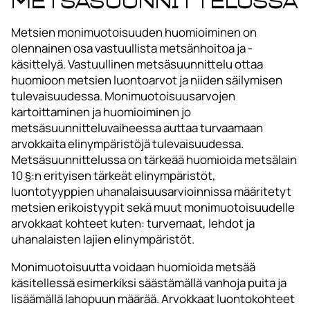
metsäsuunnittelussa
Metsien monimuotoisuuden huomioiminen on
olennainen osa vastuullista metsänhoitoa ja -
käsittelyä. Vastuullinen metsäsuunnittelu ottaa
huomioon metsien luontoarvot ja niiden säilymisen
tulevaisuudessa. Monimuotoisuusarvojen
kartoittaminen ja huomioiminen jo
metsäsuunnitteluvaiheessa auttaa turvaamaan
arvokkaita elinympäristöjä tulevaisuudessa.
Metsäsuunnittelussa on tärkeää huomioida metsälain
10 §:n erityisen tärkeät elinympäristöt,
luontotyyppien uhanalaisuusarvioinnissa määritetyt
metsien erikoistyypit sekä muut monimuotoisuudelle
arvokkaat kohteet kuten: turvemaat, lehdot ja
uhanalaisten lajien elinympäristöt.
Monimuotoisuutta voidaan huomioida metsää
käsitellessä esimerkiksi säästämällä vanhoja puita ja
lisäämällä lahopuun määrää. Arvokkaat luontokohteet