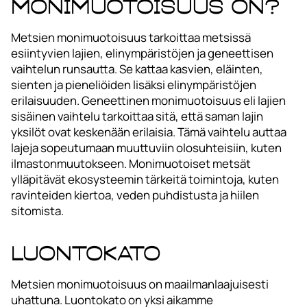
monimuotoisuus on?
Metsien monimuotoisuus tarkoittaa metsissä
esiintyvien lajien, elinympäristöjen ja geneettisen
vaihtelun runsautta. Se kattaa kasvien, eläinten,
sienten ja pieneliöiden lisäksi elinympäristöjen
erilaisuuden. Geneettinen monimuotoisuus eli lajien
sisäinen vaihtelu tarkoittaa sitä, että saman lajin
yksilöt ovat keskenään erilaisia. Tämä vaihtelu auttaa
lajeja sopeutumaan muuttuviin olosuhteisiin, kuten
ilmastonmuutokseen. Monimuotoiset metsät
ylläpitävät ekosysteemin tärkeitä toimintoja, kuten
ravinteiden kiertoa, veden puhdistusta ja hiilen
sitomista.
Luontokato
Metsien monimuotoisuus on maailmanlaajuisesti
uhattuna. Luontokato on yksi aikamme