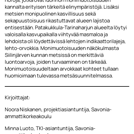
kannalta erityisen tärkeitä elinympäristöjä. Lisäksi
metsien monipuolinen kasvillisuus sekä
sekapuustoisuus rikastuttavat alueen lajistoa
entisestään. Patakukkula-Tarinaharjun alueelta löytyi
valoisalla kasvupaikalla viihtyvää masmaloa ja
lehdoista oli löydettävissä lehtojen indikaattorilajeja,
lehto-orvokkia. Monimuotoisuuden näkökulmasta
Siilinjärven kunnan metsissä on merkittäviä
luontoarvoja, joiden turvaaminen on tärkeää.
Monimuotoisuudeltaan arvokkaat kohteet tullaan
huomioimaan tulevassa metsäsuunnitelmassa.
Kirjoittajat:
Noora Niskanen, projektiasiantuntija, Savonia-
ammattikorkeakoulu
Minna Luoto, TKI-asiantuntija, Savonia-