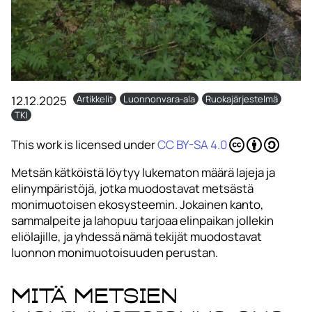
12.12.2025
Artikkelit
Luonnonvara-ala
Ruokajärjestelmä
TKI
This work is licensed under
CC BY-SA 4.0
Metsän kätköistä löytyy lukematon määrä lajeja ja
elinympäristöjä, jotka muodostavat metsästä
monimuotoisen ekosysteemin. Jokainen kanto,
sammalpeite ja lahopuu tarjoaa elinpaikan jollekin
eliölajille, ja yhdessä nämä tekijät muodostavat
luonnon monimuotoisuuden perustan.
Mitä metsien