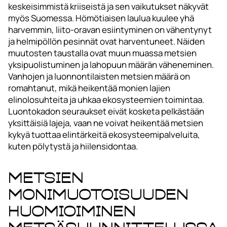
keskeisimmistä kriiseistä ja sen vaikutukset näkyvät
myös Suomessa. Hömötiaisen laulua kuulee yhä
harvemmin, liito-oravan esiintyminen on vähentynyt
ja helmipöllön pesinnät ovat harventuneet. Näiden
muutosten taustalla ovat muun muassa metsien
yksipuolistuminen ja lahopuun määrän väheneminen.
Vanhojen ja luonnontilaisten metsien määrä on
romahtanut, mikä heikentää monien lajien
elinolosuhteita ja uhkaa ekosysteemien toimintaa.
Luontokadon seuraukset eivät kosketa pelkästään
yksittäisiä lajeja, vaan ne voivat heikentää metsien
kykyä tuottaa elintärkeitä ekosysteemipalveluita,
kuten pölytystä ja hiilensidontaa.
Metsien
monimuotoisuuden
huomioiminen