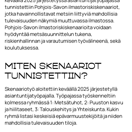
Keväällä 2025 järjestetyssä asiantuntijatyöpajassa
tunnistettiin Pohjois-Savon ilmastoriskiskenaariot,
jotka havainnollistavat metsiin liittyviä mahdollisia
tulevaisuuden näkymiä muuttuvassa ilmastossa.
Pohjois-Savon ilmastoriskiskenaarioita voidaan
hyödyntää metsäsuunnittelun tukena,
riskienhallinnan ja varautumisen työvälineenä, sekä
koulutuksessa.
Miten skenaariot
tunnistettiin?
Skenaariotyö aloitettiin keväällä 2025 järjestetyllä
asiantuntijatyöpajalla. Työpajassa työskenneltiin
kolmessa ryhmässä 1: Metsätuhot, 2: Puuston kasvu
ja hiilitaseet, 3: Talouskehitys ja Yhteiskunta. Kukin
ryhmä listasi keskeisiä epävarmuustekijöitä ja niiden
mahdollisia tulevaisuuden tiloja.