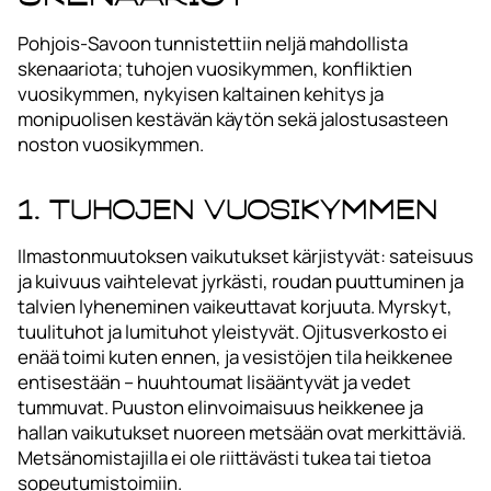
Pohjois-Savoon tunnistettiin neljä mahdollista
skenaariota; tuhojen vuosikymmen, konfliktien
vuosikymmen, nykyisen kaltainen kehitys ja
monipuolisen kestävän käytön sekä jalostusasteen
noston vuosikymmen.
1. Tuhojen vuosikymmen
Ilmastonmuutoksen vaikutukset kärjistyvät: sateisuus
ja kuivuus vaihtelevat jyrkästi, roudan puuttuminen ja
talvien lyheneminen vaikeuttavat korjuuta. Myrskyt,
tuulituhot ja lumituhot yleistyvät. Ojitusverkosto ei
enää toimi kuten ennen, ja vesistöjen tila heikkenee
entisestään – huuhtoumat lisääntyvät ja vedet
tummuvat. Puuston elinvoimaisuus heikkenee ja
hallan vaikutukset nuoreen metsään ovat merkittäviä.
Metsänomistajilla ei ole riittävästi tukea tai tietoa
sopeutumistoimiin.