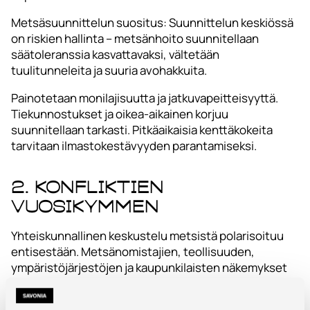
Metsäsuunnittelun suositus: Suunnittelun keskiössä
on riskien hallinta – metsänhoito suunnitellaan
säätoleranssia kasvattavaksi, vältetään
tuulitunneleita ja suuria avohakkuita.
Painotetaan monilajisuutta ja jatkuvapeitteisyyttä.
Tiekunnostukset ja oikea-aikainen korjuu
suunnitellaan tarkasti. Pitkäaikaisia kenttäkokeita
tarvitaan ilmastokestävyyden parantamiseksi.
2. Konfliktien
vuosikymmen
Yhteiskunnallinen keskustelu metsistä polarisoituu
entisestään. Metsänomistajien, teollisuuden,
ympäristöjärjestöjen ja kaupunkilaisten näkemykset
ajautuvat vastakkainasetteluun.