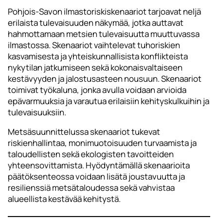
Pohjois-Savon ilmastoriskiskenaariot tarjoavat neljä
erilaista tulevaisuuden näkymää, jotka auttavat
hahmottamaan metsien tulevaisuutta muuttuvassa
ilmastossa. Skenaariot vaihtelevat tuhoriskien
kasvamisesta ja yhteiskunnallisista konflikteista
nykytilan jatkumiseen sekä kokonaisvaltaiseen
kestävyyden ja jalostusasteen nousuun. Skenaariot
toimivat työkaluna, jonka avulla voidaan arvioida
epävarmuuksia ja varautua erilaisiin kehityskulkuihin ja
tulevaisuuksiin.
Metsäsuunnittelussa skenaariot tukevat
riskienhallintaa, monimuotoisuuden turvaamista ja
taloudellisten sekä ekologisten tavoitteiden
yhteensovittamista. Hyödyntämällä skenaarioita
päätöksenteossa voidaan lisätä joustavuutta ja
resilienssiä metsätaloudessa sekä vahvistaa
alueellista kestävää kehitystä.