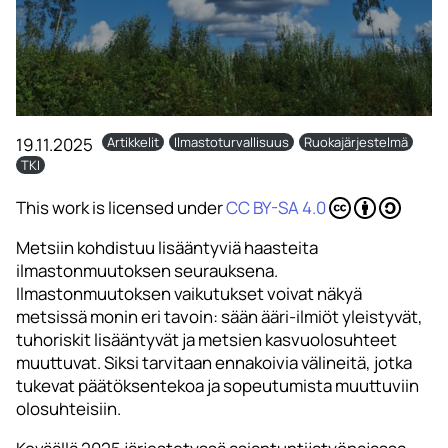
19.11.2025
Artikkelit
Ilmastoturvallisuus
Ruokajärjestelmä
TKI
This work is licensed under
CC BY-SA 4.0
Metsiin kohdistuu lisääntyviä haasteita
ilmastonmuutoksen seurauksena.
Ilmastonmuutoksen vaikutukset voivat näkyä
metsissä monin eri tavoin: sään ääri-ilmiöt yleistyvät,
tuhoriskit lisääntyvät ja metsien kasvuolosuhteet
muuttuvat. Siksi tarvitaan ennakoivia välineitä, jotka
tukevat päätöksentekoa ja sopeutumista muuttuviin
olosuhteisiin.