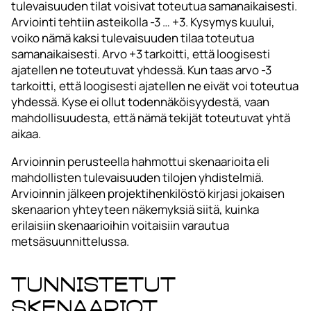
tulevaisuuden tilat voisivat toteutua samanaikaisesti.
Arviointi tehtiin asteikolla -3 … +3. Kysymys kuului,
voiko nämä kaksi tulevaisuuden tilaa toteutua
samanaikaisesti. Arvo +3 tarkoitti, että loogisesti
ajatellen ne toteutuvat yhdessä. Kun taas arvo -3
tarkoitti, että loogisesti ajatellen ne eivät voi toteutua
yhdessä. Kyse ei ollut todennäköisyydestä, vaan
mahdollisuudesta, että nämä tekijät toteutuvat yhtä
aikaa.
Arvioinnin perusteella hahmottui skenaarioita eli
mahdollisten tulevaisuuden tilojen yhdistelmiä.
Arvioinnin jälkeen projektihenkilöstö kirjasi jokaisen
skenaarion yhteyteen näkemyksiä siitä, kuinka
erilaisiin skenaarioihin voitaisiin varautua
metsäsuunnittelussa.
Tunnistetut
skenaariot