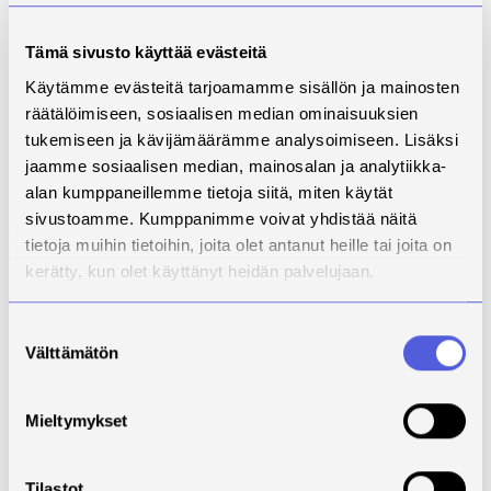
Tiedepohjainen vuoropuhelu jää taka-alalle ja
päätöksenteko hidastuu. Monimuotoisuuden
turvaaminen ja ilmastotavoitteet nähdään toistensa
Tämä sivusto käyttää evästeitä
vastakohtina. Epävarmuus vähentää omistajien
Käytämme evästeitä tarjoamamme sisällön ja mainosten
halukkuutta tehdä pitkän aikavälin suunnitelmia.
räätälöimiseen, sosiaalisen median ominaisuuksien
tukemiseen ja kävijämäärämme analysoimiseen. Lisäksi
Metsäsuunnittelun suositus: Korostetaan
jaamme sosiaalisen median, mainosalan ja analytiikka-
suunnitteluprosessissa läpinäkyvyyttä, osallisuutta ja
alan kumppaneillemme tietoja siitä, miten käytät
tiedon jakamista. Metsäsuunnittelu toimii neutraalina
sivustoamme. Kumppanimme voivat yhdistää näitä
foorumina, jossa tuodaan yhteen eri näkökulmat ja
luodaan luottamusta. Metsänomistajien neuvonta ja
tietoja muihin tietoihin, joita olet antanut heille tai joita on
tuki ovat keskeisessä roolissa.
kerätty, kun olet käyttänyt heidän palvelujaan.
Suostumuksen
3. Nykyisen kaltainen
Välttämätön
valinta
kehitys
Metsien käyttö jatkuu nykyiseen tapaan ilman
Mieltymykset
merkittäviä muutoksia. Puuntuotanto säilyy
keskiössä, mutta haasteet ilmaston ja
biodiversiteetin saralla jäävät osin ratkaisematta.
Tilastot