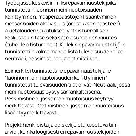
Työpajassa keskeisimmiksi epävarmuustekijöiksi
tunnistettiin luonnon monimuotoisuuden
kehittyminen, maaperäpäästöjen lisääntyminen,
metsänhoidon aktiivisuus (omistuksen haasteet),
aluetalouden vaikutukset, yhteiskunnallisen
keskustelun taso sekä sääolosuhteiden muutos
(tuhoille altistuminen). Kullekin epävarmuustekijälle
tunnistettiin kolme mahdollista tulevaisuuden tilaa:
neutraali, pessimistinen ja optimistinen.
Esimerkiksi tunnistetulle epävarmuustekijälle
”luonnon monimuotoisuuden kehittyminen”
tunnistetut tulevaisuuden tilat olivat: Neutraali, jossa
monimuotoisuus pysyy samankaltaisena.
Pessimistinen, jossa monimuotoisuus köyhtyy
merkittävästi. Optimistinen, jossa monimuotoisuus
lisääntyy merkittävästi.
Projektihenkilöistä ja opiskelijoista koostuva tiimi
arvioi, kuinka loogisesti eri epävarmuustekijöiden