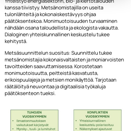
Yhteistyö energiasektorin, bio- ja kiertotalouden
kanssa tiivistyy. Metsänomistajilla on useita
tulonlähteitä ja kokonaiskestävyys ohjaa
päätöksentekoa. Monimuotoisuuden turvaaminen
nähdään osana taloudellista ja ekologista vakautta.
Dialoginen yhteiskunnallinen keskustelu tukee
kehitystä.
Metsäsuunnittelun suositus: Suunnittelu tukee
metsänomistajia kokonaisvaltaisten ja moniarvoisten
tavoitteiden saavuttamisessa. Korostetaan
monimuotoisuutta, peitteistä kasvatusta,
erikoispuulajeja ja metsien monikäyttöä. Tarjotaan
räätälöityä neuvontaa ja digitaalisia työkaluja
päätöksenteon tueksi.