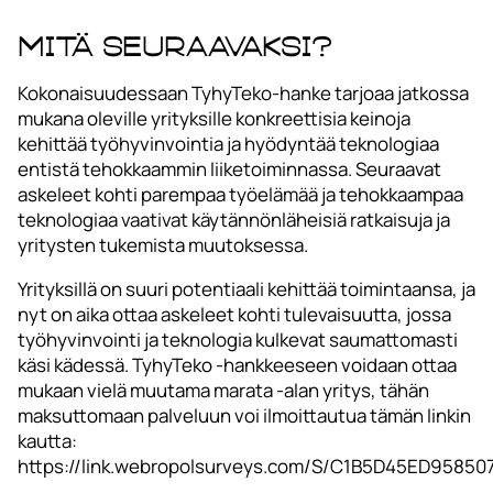
Mitä seuraavaksi?
Kokonaisuudessaan TyhyTeko-hanke tarjoaa jatkossa
mukana oleville yrityksille konkreettisia keinoja
kehittää työhyvinvointia ja hyödyntää teknologiaa
entistä tehokkaammin liiketoiminnassa. Seuraavat
askeleet kohti parempaa työelämää ja tehokkaampaa
teknologiaa vaativat käytännönläheisiä ratkaisuja ja
yritysten tukemista muutoksessa.
Yrityksillä on suuri potentiaali kehittää toimintaansa, ja
nyt on aika ottaa askeleet kohti tulevaisuutta, jossa
työhyvinvointi ja teknologia kulkevat saumattomasti
käsi kädessä. TyhyTeko -hankkeeseen voidaan ottaa
mukaan vielä muutama marata -alan yritys, tähän
maksuttomaan palveluun voi ilmoittautua tämän linkin
kautta:
https://link.webropolsurveys.com/S/C1B5D45ED95850