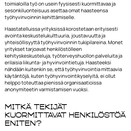
toimialoilla työ on usein fyysisesti kuormittavaa ja
sesonkiluonteisuus asettaa omat haasteensa
työhyvinvoinnin kehittämiselle.
Haastatelluissa yrityksissä korostetaan erityisesti
avointa keskustelukulttuuria, joustavuutta ja
yhteisöllisyyttä työhyvinvoinnin tukipilareina. Monet
yritykset tarjoavat henkilöstölleen
kehityskeskusteluja, työterveyshuollon palveluita ja
erilaisia liikunta- ja hyvinvointietuja. Haasteeksi
nähdään kuitenkin se, että työhyvinvointia mittaavia
käytäntöjä, kuten työhyvinvointikyselyitä, ei ollut
helppo toteuttaa pienissä organisaatioissa
anonymiteetin varmistamisen vuoksi.
Mitkä tekijät
kuormittavat henkilöstöä
eniten?