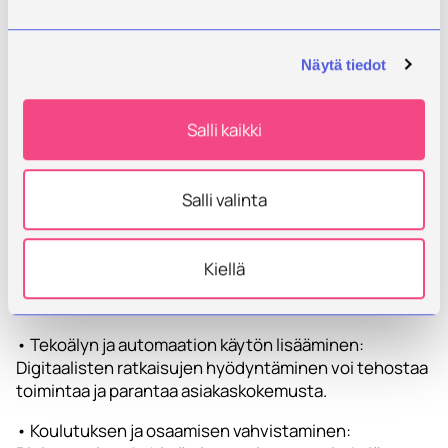
työhyvinvointia ja
tehokkaampaa
Näytä tiedot
teknologiaa
TyhyTeko-hankkeen kartoitus osoittaa, että yrityksillä
Salli kaikki
on vahva halu kehittää sekä työhyvinvointia että
teknologian hyödyntämistä, mutta tämä vaatii
lisätukea ja koulutusta. Hankkeen vaikuttavuus näkyy
Salli valinta
erityisesti seuraavissa toimenpiteissä:
• Työhyvinvoinnin kehittämiseen räätälöidyt mallit:
Kiellä
Yritysten erityistarpeisiin pohjautuvat toimenpiteet
voivat tukea henkilöstön jaksamista ja motivaatiota.
• Tekoälyn ja automaation käytön lisääminen:
Digitaalisten ratkaisujen hyödyntäminen voi tehostaa
toimintaa ja parantaa asiakaskokemusta.
• Koulutuksen ja osaamisen vahvistaminen: