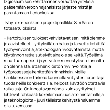
Digiosaamisen kehittäminen voi auttaa yrityksiä
pääsemään eroon hajanaisista järjestelmistä ja
parantamaan tiedonkulkua.
TyhyTeko-hankkeen projektipäällikkö Sini Saren
toteaa tuloksista:
– Kartoituksen tulokset vahvistavat sen, mitä olemme
jo aavistelleet – yrityksillä on halua ja tarvetta kehittää
työhyvinvointia ja teknologian hyödyntämistä, mutta
käytännön ratkaisut eivät aina ole selkeitä. Työelämä
muuttuu nopeasti ja yritysten menestyksen kannalta
on olennaista, että henkilöstön hyvinvointia ja
työprosesseja kehitetään rinnakkain. Meille
hankkeessa on tärkeää kuunnella yritysten tarpeita ja
tuoda heille konkreettisia, helposti käyttöön otettavia
ratkaisuja. On innostavaa nähdä, kuinka yritykset
lähtevät rohkeasti kokeilemaan uusia toimintamalleja
ja teknologioita – juuri tällaista kehitystä haluamme
olla tukemassa.