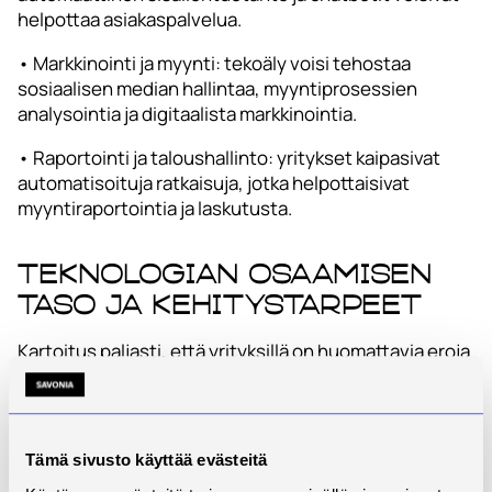
helpottaa asiakaspalvelua.
• Markkinointi ja myynti: tekoäly voisi tehostaa
sosiaalisen median hallintaa, myyntiprosessien
analysointia ja digitaalista markkinointia.
• Raportointi ja taloushallinto: yritykset kaipasivat
automatisoituja ratkaisuja, jotka helpottaisivat
myyntiraportointia ja laskutusta.
Teknologian osaamisen
taso ja kehitystarpeet
Kartoitus paljasti, että yrityksillä on huomattavia eroja
teknologian osaamistasossa. Parhaiten hallussa ovat
pilvipalvelut (esim. Microsoft 365) ja sosiaalisen
median kanavat, joissa yrityksillä on jo kohtuullisen
hyvä osaaminen. Myös verkkosivujen hallinta on
Tämä sivusto käyttää evästeitä
keskimääräistä paremmalla tasolla.