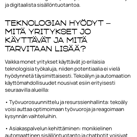
ja digitaalista sisällöntuotantoa.
Teknologian hyödyt –
mitä yritykset jo
käyttävät ja mitä
tarvitaan lisää?
Vaikka monet yritykset käyttävät jo erilaisia
teknologisia työkaluja, niiden potentiaalia ei vielä
hyödynnetä täysimittaisesti. Tekoälyn ja automaation
käyttömahdollisuudet nousivat esiin erityisesti
seuraavilla alueilla:
• Työvuorosuunnittelu ja resurssienhallinta: tekoäly
voisi auttaa optimoimaan työvuoroja ja reagoimaan
kysynnän vaihteluihin.
• Asiakaspalvelun kehittäminen: monikielinen
automaattinen sisällöntuotanto ja chatbotit voisivat