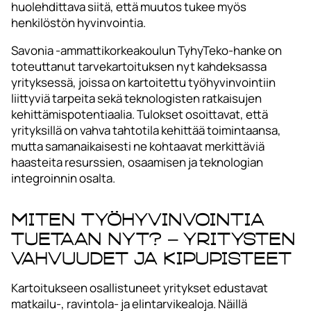
huolehdittava siitä, että muutos tukee myös
henkilöstön hyvinvointia.
Savonia -ammattikorkeakoulun TyhyTeko-hanke on
toteuttanut tarvekartoituksen nyt kahdeksassa
yrityksessä, joissa on kartoitettu työhyvinvointiin
liittyviä tarpeita sekä teknologisten ratkaisujen
kehittämispotentiaalia. Tulokset osoittavat, että
yrityksillä on vahva tahtotila kehittää toimintaansa,
mutta samanaikaisesti ne kohtaavat merkittäviä
haasteita resurssien, osaamisen ja teknologian
integroinnin osalta.
Miten työhyvinvointia
tuetaan nyt? – Yritysten
vahvuudet ja kipupisteet
Kartoitukseen osallistuneet yritykset edustavat
matkailu-, ravintola- ja elintarvikealoja. Näillä