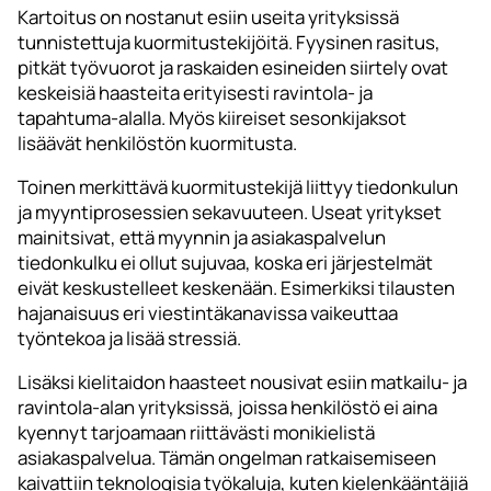
Kartoitus on nostanut esiin useita yrityksissä
tunnistettuja kuormitustekijöitä. Fyysinen rasitus,
pitkät työvuorot ja raskaiden esineiden siirtely ovat
keskeisiä haasteita erityisesti ravintola- ja
tapahtuma-alalla. Myös kiireiset sesonkijaksot
lisäävät henkilöstön kuormitusta.
Toinen merkittävä kuormitustekijä liittyy tiedonkulun
ja myyntiprosessien sekavuuteen. Useat yritykset
mainitsivat, että myynnin ja asiakaspalvelun
tiedonkulku ei ollut sujuvaa, koska eri järjestelmät
eivät keskustelleet keskenään. Esimerkiksi tilausten
hajanaisuus eri viestintäkanavissa vaikeuttaa
työntekoa ja lisää stressiä.
Lisäksi kielitaidon haasteet nousivat esiin matkailu- ja
ravintola-alan yrityksissä, joissa henkilöstö ei aina
kyennyt tarjoamaan riittävästi monikielistä
asiakaspalvelua. Tämän ongelman ratkaisemiseen
kaivattiin teknologisia työkaluja, kuten kielenkääntäjiä