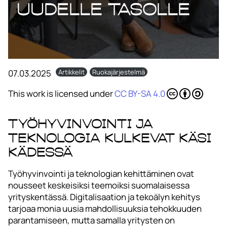
uudelle tasolle
07.03.2025
Artikkelit
Ruokajärjestelmä
This work is licensed under
CC BY-SA 4.0
Työhyvinvointi ja
teknologia kulkevat käsi
kädessä
Työhyvinvointi ja teknologian kehittäminen ovat
nousseet keskeisiksi teemoiksi suomalaisessa
yrityskentässä. Digitalisaation ja tekoälyn kehitys
tarjoaa monia uusia mahdollisuuksia tehokkuuden
parantamiseen, mutta samalla yritysten on