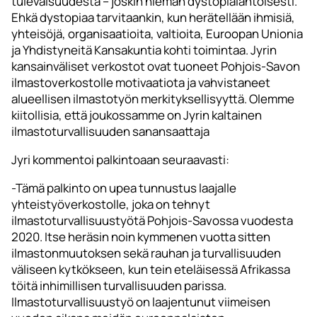
tulevaisuudesta – joskin hieman dystopialähtöisesti.
Ehkä dystopiaa tarvitaankin, kun herätellään ihmisiä,
yhteisöjä, organisaatioita, valtioita, Euroopan Unionia
ja Yhdistyneitä Kansakuntia kohti toimintaa. Jyrin
kansainväliset verkostot ovat tuoneet Pohjois-Savon
ilmastoverkostolle motivaatiota ja vahvistaneet
alueellisen ilmastotyön merkityksellisyyttä. Olemme
kiitollisia, että joukossamme on Jyrin kaltainen
ilmastoturvallisuuden sanansaattaja
Jyri kommentoi palkintoaan seuraavasti:
-Tämä palkinto on upea tunnustus laajalle
yhteistyöverkostolle, joka on tehnyt
ilmastoturvallisuustyötä Pohjois-Savossa vuodesta
2020. Itse heräsin noin kymmenen vuotta sitten
ilmastonmuutoksen sekä rauhan ja turvallisuuden
väliseen kytkökseen, kun tein eteläisessä Afrikassa
töitä inhimillisen turvallisuuden parissa.
Ilmastoturvallisuustyö on laajentunut viimeisen