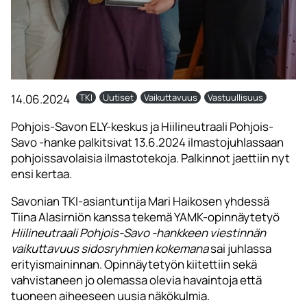
14.06.2024
TKI
Uutiset
Vaikuttavuus
Vastuullisuus
Pohjois-Savon ELY-keskus ja Hiilineutraali Pohjois-
Savo -hanke palkitsivat 13.6.2024 ilmastojuhlassaan
pohjoissavolaisia ilmastotekoja. Palkinnot jaettiin nyt
ensi kertaa.
Savonian TKI-asiantuntija Mari Haikosen yhdessä
Tiina Alasirniön kanssa tekemä YAMK-opinnäytetyö
Hiilineutraali Pohjois-Savo -hankkeen viestinnän
vaikuttavuus sidosryhmien kokemana
sai juhlassa
erityismaininnan. Opinnäytetyön kiitettiin sekä
vahvistaneen jo olemassa olevia havaintoja että
tuoneen aiheeseen uusia näkökulmia.