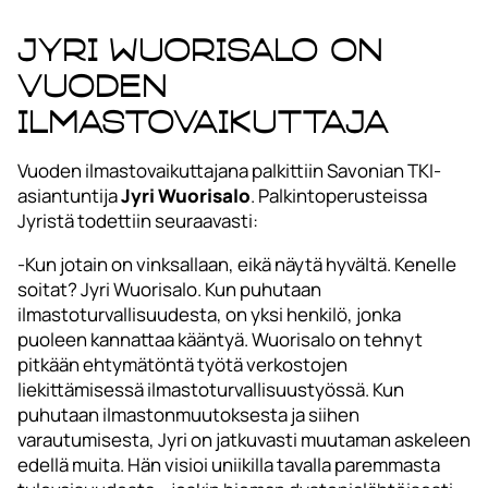
Jyri Wuorisalo on
Vuoden
ilmastovaikuttaja
Vuoden ilmastovaikuttajana palkittiin Savonian TKI-
asiantuntija
Jyri Wuorisalo
. Palkintoperusteissa
Jyristä todettiin seuraavasti:
-Kun jotain on vinksallaan, eikä näytä hyvältä. Kenelle
soitat? Jyri Wuorisalo. Kun puhutaan
ilmastoturvallisuudesta, on yksi henkilö, jonka
puoleen kannattaa kääntyä. Wuorisalo on tehnyt
pitkään ehtymätöntä työtä verkostojen
liekittämisessä ilmastoturvallisuustyössä. Kun
puhutaan ilmastonmuutoksesta ja siihen
varautumisesta, Jyri on jatkuvasti muutaman askeleen
edellä muita. Hän visioi uniikilla tavalla paremmasta