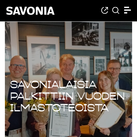
Savonialaisia
palkittiin Vuoden
ilmastoteoista