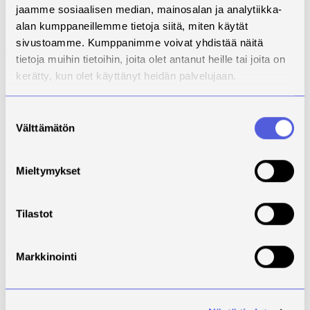
jaamme sosiaalisen median, mainosalan ja analytiikka-
Pohjois-Savon -hankkeen sivuilta.
alan kumppaneillemme tietoja siitä, miten käytät
Onnea palkituille!
sivustoamme. Kumppanimme voivat yhdistää näitä
tietoja muihin tietoihin, joita olet antanut heille tai joita on
kerätty, kun olet käyttänyt heidän palvelujaan.
Suostumuksen
Välttämätön
valinta
Mieltymykset
Tilastot
Markkinointi