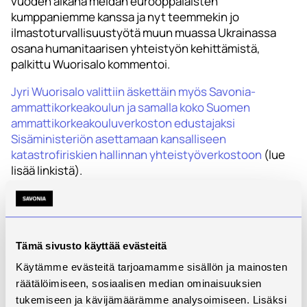
vuoden aikana meidän eurooppalaisten
kumppaniemme kanssa ja nyt teemmekin jo
ilmastoturvallisuustyötä muun muassa Ukrainassa
osana humanitaarisen yhteistyön kehittämistä,
palkittu Wuorisalo kommentoi.
Jyri Wuorisalo valittiin äskettäin myös Savonia-
ammattikorkeakoulun ja samalla koko Suomen
ammattikorkeakouluverkoston edustajaksi
Sisäministeriön asettamaan kansalliseen
katastrofiriskien hallinnan yhteistyöverkostoon
(lue
lisää linkistä).
Juhlassa palkittiin myös Olvin Iisalmen panimo Vuoden
neutraalein -pääpalkinnolla, Mediateko Oy (vuoden
vastuullisuusteko),
Tiina Kontio
Pohjois-Savon
vesiensuojeluyhdistyksestä (Vuoden
Tämä sivusto käyttää evästeitä
ilmastokansalainen) ja Vieremän kunta (Vuoden
Käytämme evästeitä tarjoamamme sisällön ja mainosten
ilmastoinnovaatio).
räätälöimiseen, sosiaalisen median ominaisuuksien
tukemiseen ja kävijämäärämme analysoimiseen. Lisäksi
Lue lisää palkinnoista ja tapahtumasta Hiilineutraali