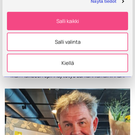
Näytä tiedot
Salli kaikki
Salli valinta
Kiellä
Mari Haikosen opinnäytetyö sai kunniamaininnan.